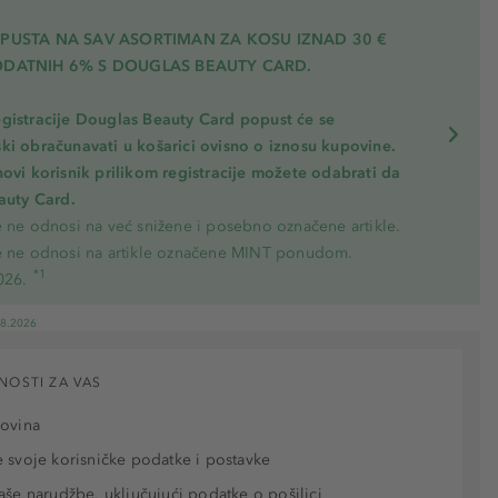
OPUSTA NA SAV ASORTIMAN ZA KOSU
IZNAD 30 €
ODATNIH 6% S DOUGLAS BEAUTY CARD.
gistracije Douglas Beauty Card popust će se
ki obračunavati u košarici ovisno o iznosu kupovine.
novi korisnik prilikom registracije možete odabrati da
eauty Card.
e ne odnosi na već snižene i posebno označene artikle.
e ne odnosi na artikle označene MINT ponudom.
*1
026.
08.2026
NOSTI ZA VAS
povina
 svoje korisničke podatke i postavke
aše narudžbe, uključujući podatke o pošiljci