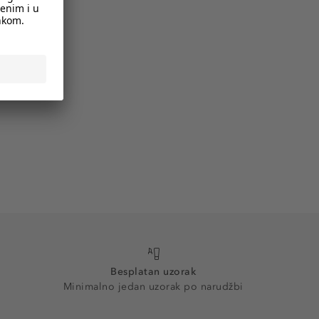
Besplatan uzorak
Minimalno jedan uzorak po narudžbi