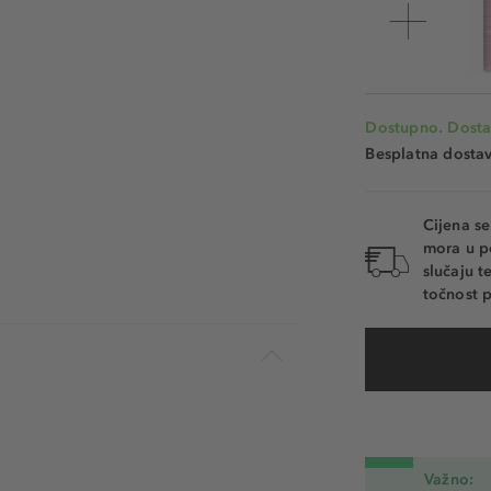
Dostupno. Dosta
Besplatna dosta
Cijena s
mora u p
slučaju 
točnost p
Važno: