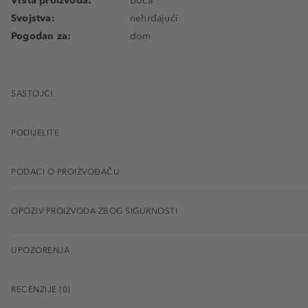
Vrsta proizvoda:
boca
Svojstva:
nehrđajući
Pogodan za:
dom
SASTOJCI
PODIJELITE
PODACI O PROIZVOĐAČU
OPOZIV PROIZVODA ZBOG SIGURNOSTI
UPOZORENJA
RECENZIJE (0)