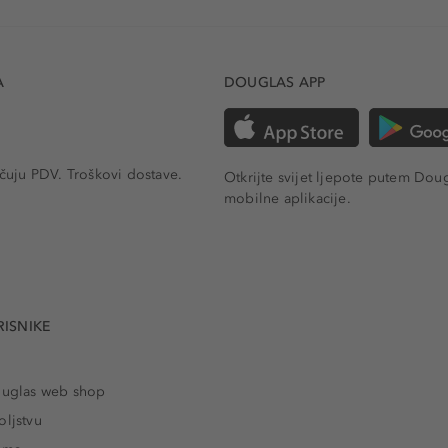
A
DOUGLAS APP
učuju PDV.
Troškovi dostave.
Otkrijte svijet ljepote putem Dou
mobilne aplikacije.
RISNIKE
ouglas web shop
oljstvu