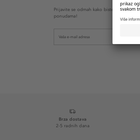
Prijavite se odmah kako biste e-mailom pr
ponudama!
Brza dostava
2-5 radnih dana