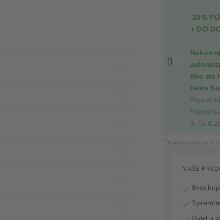
-20% P
+ DO D
Nakon re
automats
Ako ste 
želite B
Popust s
Popust s
3.-16.8.2
*1
Ponuda vrijedi do 17.
NAŠE PRED
Brza ku
Spremite
Uvid u v