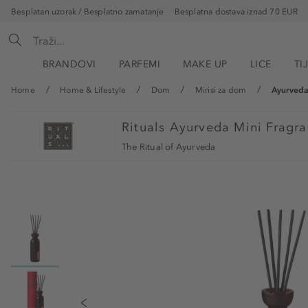
Besplatan uzorak / Besplatno zamatanje
Besplatna dostava iznad 70 EUR
BRANDOVI
PARFEMI
MAKE UP
LICE
TI
Home
Home & Lifestyle
Dom
Mirisi za dom
Ayurveda
Rituals
Ayurveda Mini Fragran
The Ritual of Ayurveda