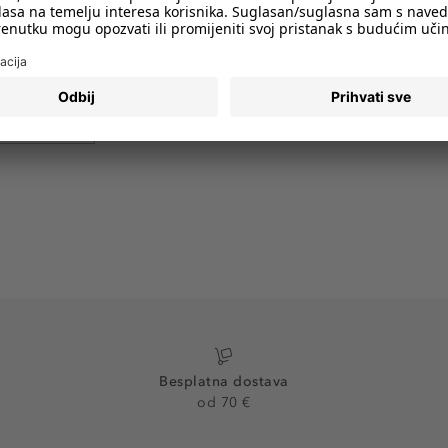
imali obavijesti o svim trendovima i
PRIJAVA
Besplatna dostava
od 70 €