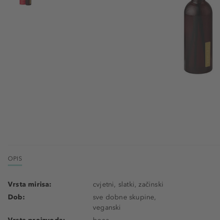
OPIS
Vrsta mirisa:
cvjetni, slatki, začinski
Dob:
sve dobne skupine,
veganski