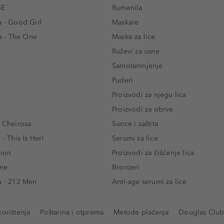
GE
Rumenila
a - Good Girl
Maskare
 - The One
Maske za lice
e
Ruževi za usne
Samotamnjenje
Puderi
Proizvodi za njegu lica
Proizvodi za obrve
- Cheirosa
Sunce i zaštita
 - This Is Her!
Serumi za lice
lion
Proizvodi za čišćenje lica
One
Bronzeri
a - 212 Men
Anti-age serumi za lice
korištenja
Poštarina i otprema
Metode plaćanja
Douglas Club 