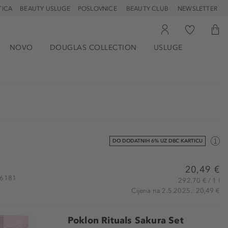
TICA
BEAUTY USLUGE
POSLOVNICE
BEAUTY CLUB
NEWSLETTER
NOVO
DOUGLAS COLLECTION
USLUGE
DO DODATNIH 6% UZ DBC KARTICU
20,49 €
116181
292,70 € / 1 l
Cijena na 2.5.2025.: 20,49 €
Poklon Rituals Sakura Set