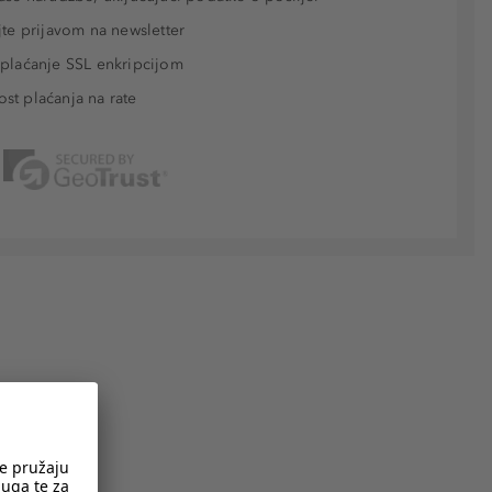
jte prijavom na newsletter
plaćanje SSL enkripcijom
t plaćanja na rate