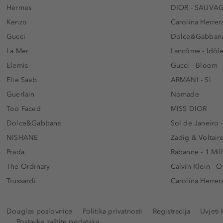
Hermes
DIOR - SAUVA
Kenzo
Carolina Herrer
Gucci
Dolce&Gabbana
La Mer
Lancôme - Idôl
Elemis
Gucci - Bloom
Elie Saab
ARMANI - Sì
Guerlain
Nomade
Too Faced
MISS DIOR
Dolce&Gabbana
Sol de Janeiro 
NISHANE
Zadig & Voltaire
Prada
Rabanne - 1 Mil
The Ordinary
Calvin Klein - 
Trussardi
Carolina Herrer
Douglas poslovnice
Politika privatnosti
Registracija
Uvjeti 
Postavke zaštite podataka