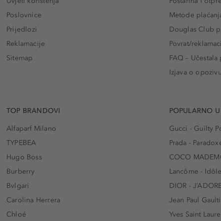
Uvjeti korištenja
Poštarina i otp
Poslovnice
Metode plaćanj
Prijedlozi
Douglas Club pr
Reklamacije
Povrat/reklamac
Sitemap
FAQ – Učestala 
Izjava o opoziv
TOP BRANDOVI
POPULARNO U
Alfaparf Milano
Gucci - Guilty
TYPEBEA
Prada - Paradox
Hugo Boss
COCO MADEMO
Burberry
Lancôme - Idôl
Bvlgari
DIOR - J’ADOR
Carolina Herrera
Jean Paul Gaulti
Chloé
Yves Saint Laur