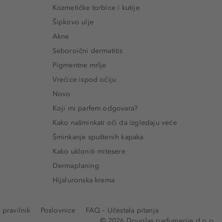
Kozmetičke torbice i kutije
Šipkovo ulje
Akne
Seboroični dermatitis
Pigmentne mrlje
Vrećice ispod očiju
Novo
Koji mi parfem odgovara?
Kako našminkati oči da izgledaju veće
Šminkanje spuštenih kapaka
Kako ukloniti mitesere
Dermaplaning
Hijaluronska krema
pravilnik
Poslovnice
FAQ – Učestala pitanja
© 2026 Douglas parfumerije d.o.o.