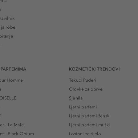
rema
a
avilnik
ija robe
pitanja
u
 PARFEMIMA
KOZMETIČKI TRENDOVI
 Pour Homme
Tekuci Puderi
e
Olovke za obrve
ISELLE
Sjenila
e
Ljetni parfemi
E
Ljetni parfemi ženski
er - Le Male
Ljetni parfemi muški
ent - Black Opium
Losioni za tijelo