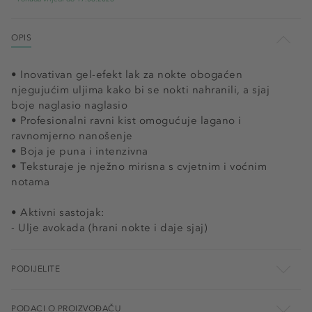
30 - Pink Glitter
31 - Coral Pink
OPIS
32 - Aquamarine
• Inovativan gel-efekt lak za nokte obogaćen
njegujućim uljima kako bi se nokti nahranili, a sjaj
33 - Glimmering Gold
boje naglasio naglasio
• Profesionalni ravni kist omogućuje lagano i
34 - Party Red
ravnomjerno nanošenje
36 - Tropical Coral
• Boja je puna i intenzivna
• Teksturaje je nježno mirisna s cvjetnim i voćnim
37 - Fuchsia
notama
• Aktivni sastojak:
- Ulje avokada (hrani nokte i daje sjaj)
PODIJELITE
PODACI O PROIZVOĐAČU