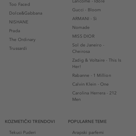
Lancôme - Idôle
Too Faced
Gucci - Bloom
Dolce&Gabbana
ARMANI - Sì
NISHANE
Nomade
Prada
MISS DIOR
The Ordinary
Sol de Janeiro -
Trussardi
Cheirosa
Zadig & Voltaire - This Is
Her!
Rabanne - 1 Million
Calvin Klein - One
Carolina Herrera - 212
Men
KOZMETIČKI TRENDOVI
POPULARNE TEME
Tekuci Puderi
Arapski parfemi