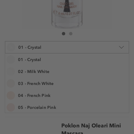
Naj Oleari Oleo Gel Nail Lacquer
Oleo Gel Nail Lacquer
%
01 - Crystal
01 - Crystal
02 - Milk White
8 ml
03 - French White
7,27 €
Šifra artikla NAJ841073
908,80 € / 1 l
04 - French Pink
Najniža cijena u posljednjih 30 dana 9,69 €
UŠTEDITE -25%
05 - Porcelain Pink
Cijena na 2.5.2025.: 9,69 €
06 - Powder Pink
Poklon Naj Oleari Mini
07 - Petal Pink
Mascara