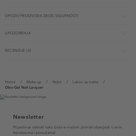
OPOZIV PROIZVODA ZBOG SIGURNOSTI
UPOZORENJA
RECENZIJE (0)
Home
Make up
Nokti
Lakovi za nokte
Oleo Gel Nail Lacquer
Newsletter
Prijavite se odmah kako biste e-mailom primali obavijesti o svim
trendovima i ponudama!