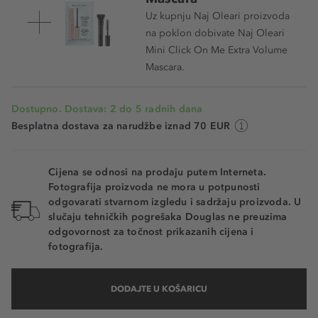
Uz kupnju Naj Oleari proizvoda
08 - Hazelnut
na poklon dobivate Naj Oleari
Mini Click On Me Extra Volume
09 - Pearly Pink
Mascara.
10 - Frosty Pink
11 - Lotus Flower
Dostupno. Dostava: 2 do 5 radnih dana
Besplatna dostava za narudžbe iznad 70 EUR
12 - Flamingo Pink
13 - Waterlily Pink
Cijena se odnosi na prodaju putem Interneta.
Fotografija proizvoda ne mora u potpunosti
14 - Azalea Pink
odgovarati stvarnom izgledu i sadržaju proizvoda. U
slučaju tehničkih pogrešaka Douglas ne preuzima
15 - Peony
odgovornost za točnost prikazanih cijena i
fotografija.
16 - Lilac
17 - Raspberry
DODAJTE U KOŠARICU
18 - Succo Di Mirtillo