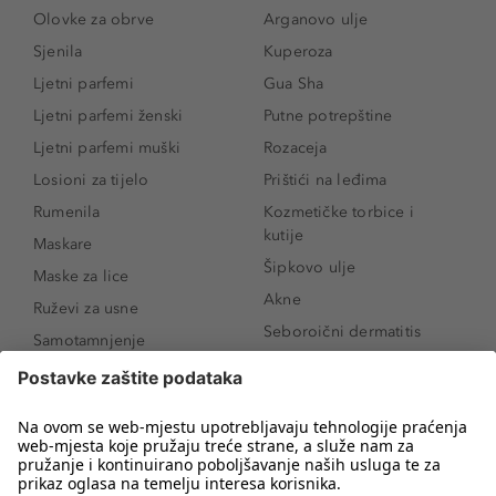
Olovke za obrve
Arganovo ulje
Sjenila
Kuperoza
Ljetni parfemi
Gua Sha
Ljetni parfemi ženski
Putne potrepštine
Ljetni parfemi muški
Rozaceja
Losioni za tijelo
Prištići na leđima
Rumenila
Kozmetičke torbice i
kutije
Maskare
Šipkovo ulje
Maske za lice
Akne
Ruževi za usne
Seboroični dermatitis
Samotamnjenje
Pigmentne mrlje
Puderi
Vrećice ispod očiju
Proizvodi za njegu lica
Novo
Proizvodi za obrve
Koji mi parfem
Sunce i zaštita
odgovara?