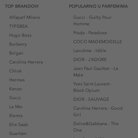
TOP BRANDOVI
POPULARNO U PARFEMIMA
Alfaparf Milano
Gucci - Guilty Pour
Homme
TYPEBEA
Prada - Paradoxe
Hugo Boss
COCO MADEMOISELLE
Burberry
Lancôme - Idôle
Bvlgari
DIOR - J’ADORE
Carolina Herrera
Jean Paul Gaultier - Le
Chloé
Male
Hermes
Yves Saint Laurent -
Kenzo
Black Opium
Gucci
DIOR - SAUVAGE
La Mer
Carolina Herrera - Good
Girl
Elemis
Dolce&Gabbana - The
Elie Saab
One
Guerlain