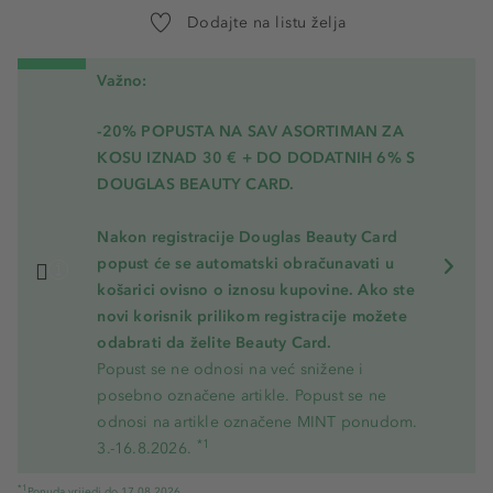
Dodajte na listu želja
19 - Sunset Orange
20 - Coral Red
Važno:
21 - Poppy Red
-20% POPUSTA NA SAV ASORTIMAN ZA
22 - Lacquer Red
KOSU
IZNAD 30 € + DO DODATNIH 6% S
DOUGLAS BEAUTY CARD.
23 - Currant Red
Nakon registracije Douglas Beauty Card
24 - Cherry Red
popust će se automatski obračunavati u
25 - Black Red
košarici ovisno o iznosu kupovine. Ako ste
novi korisnik prilikom registracije možete
26 - Black
odabrati da želite Beauty Card.
Popust se ne odnosi na već snižene i
27 - Ocean Blue
posebno označene artikle. Popust se ne
28 - Eggplant Purple
odnosi na artikle označene MINT ponudom.
*1
3.-16.8.2026.
29 - Pink Grey
*1
Ponuda vrijedi do 17.08.2026