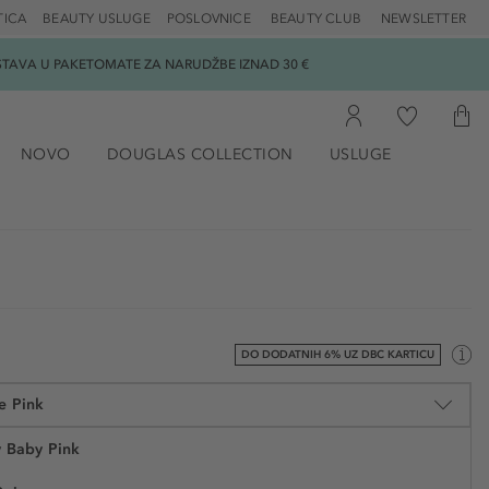
TICA
BEAUTY USLUGE
POSLOVNICE
BEAUTY CLUB
NEWSLETTER
DOSTAVA U PAKETOMATE ZA NARUDŽBE IZNAD 30 €
NOVO
DOUGLAS COLLECTION
USLUGE
DO DODATNIH 6% UZ DBC KARTICU
e Pink
y Baby Pink