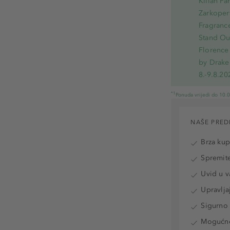
Kilian Pa
Zarkoperf
Fragranc
Stand Out
Florence 
by Drake
8.-9.8.20
*1
Ponuda vrijedi do 10.
NAŠE PRED
Brza ku
Spremite
Uvid u v
Upravlja
Sigurno 
Mogućnos