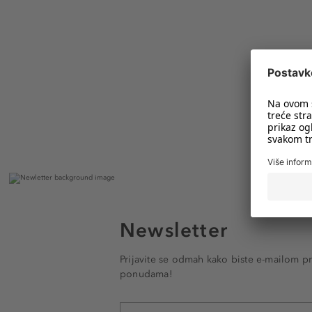
Newsletter
Prijavite se odmah kako biste e-mailom pr
ponudama!