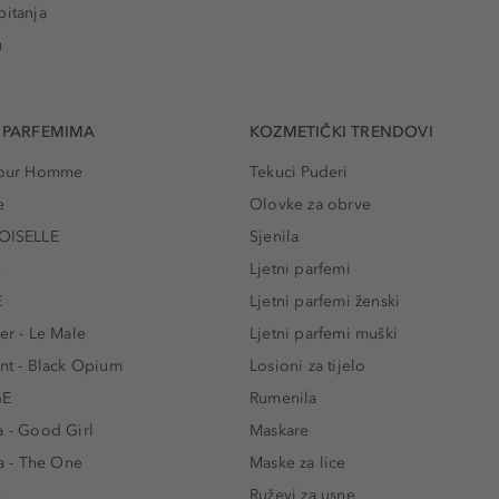
pitanja
u
 PARFEMIMA
KOZMETIČKI TRENDOVI
 Pour Homme
Tekuci Puderi
e
Olovke za obrve
ISELLE
Sjenila
e
Ljetni parfemi
E
Ljetni parfemi ženski
er - Le Male
Ljetni parfemi muški
ent - Black Opium
Losioni za tijelo
GE
Rumenila
a - Good Girl
Maskare
 - The One
Maske za lice
e
Ruževi za usne