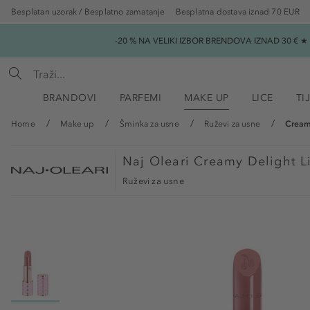
Besplatan uzorak / Besplatno zamatanje
Besplatna dostava iznad 70 EUR
-20 % NA VELIKI IZBOR BRENDOVA IZNAD 30 € 
BRANDOVI
PARFEMI
MAKE UP
LICE
TI
Home
Make up
Šminka za usne
Ruževi za usne
Cream
Naj Oleari
Creamy Delight Li
Ruževi za usne