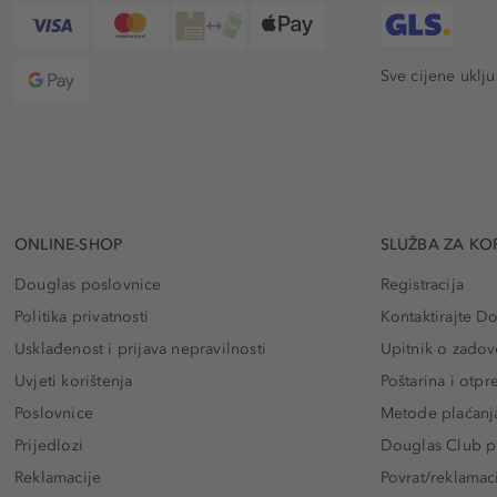
Sve cijene uklj
ONLINE-SHOP
SLUŽBA ZA KO
Douglas poslovnice
Registracija
Politika privatnosti
Kontaktirajte D
Usklađenost i prijava nepravilnosti
Upitnik o zadov
Uvjeti korištenja
Poštarina i otp
Poslovnice
Metode plaćanj
Prijedlozi
Douglas Club pr
Reklamacije
Povrat/reklamac