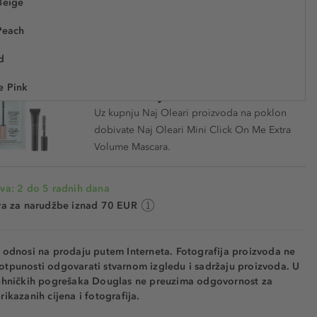
Beige
25,59 €
Peach
40755
7.311,40 € / 1 kg
Cijena na 2.5.2025.: 25,59 €
d
e Pink
Poklon Naj Oleari Mini Mascara
Uz kupnju Naj Oleari proizvoda na poklon
berry
dobivate Naj Oleari Mini Click On Me Extra
ya
Volume Mascara.
en Coral
va: 2 do 5 radnih dana
 Red
va za narudžbe iznad 70 EUR
nium Red
e odnosi na prodaju putem Interneta. Fotografija proizvoda ne
ry Red
otpunosti odgovarati stvarnom izgledu i sadržaju proizvoda. U
tehničkih pogrešaka Douglas ne preuzima odgovornost za
ia
rikazanih cijena i fotografija.
erry