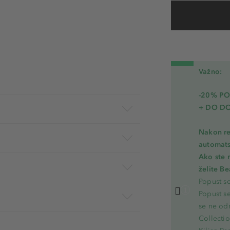
17 - Lacq
18 - Cycl
19 - Marsa
Važno:
20 - Burg
-20% PO
21 - Pearl
+ DO D
22 - Pearl
Nakon re
23 - Pear
automats
Ako ste 
želite B
Popust s
Popust s
se ne od
Collecti