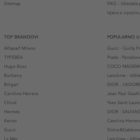
Sitemap
FAQ – Učestala 
Izjava o opoziv
TOP BRANDOVI
POPULARNO U
Alfaparf Milano
Gucci - Guilty
TYPEBEA
Prada - Paradox
Hugo Boss
COCO MADEMO
Burberry
Lancôme - Idôl
Bvlgari
DIOR - J’ADOR
Carolina Herrera
Jean Paul Gaulti
Chloé
Yves Saint Laur
Hermes
DIOR - SAUVA
Kenzo
Carolina Herrer
Gucci
Dolce&Gabbana
La Mer
Lancôme - Idôl