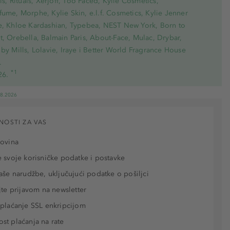
ris, Rituals, Xerjoff, Too Faced, Kylie Cosmetics,
ume, Morphe, Kylie Skin, e.l.f. Cosmetics, Kylie Jenner
e, Khloe Kardashian, Typebea, NEST New York, Born to
, Orebella, Balmain Paris, About-Face, Mulac, Drybar,
by Mills, Lolavie, Iraye i Better World Fragrance House
.
*1
26.
08.2026
NOSTI ZA VAS
povina
 svoje korisničke podatke i postavke
aše narudžbe, uključujući podatke o pošiljci
jte prijavom na newsletter
plaćanje SSL enkripcijom
t plaćanja na rate