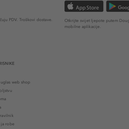
učuju PDV.
Troškovi dostave.
Otkrijte svijet ljepote putem Dou
mobilne aplikacije.
RISNIKE
ouglas web shop
oljstvu
rema
a
avilnik
ija robe