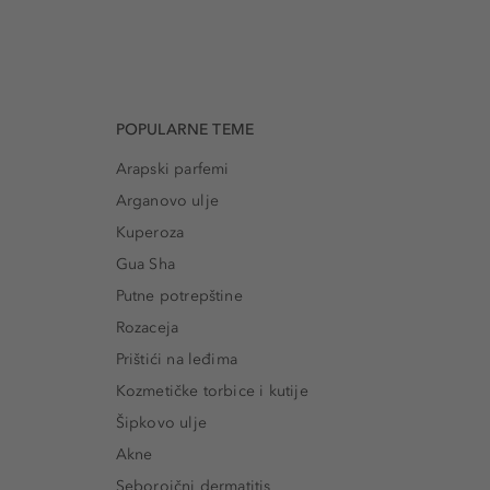
POPULARNE TEME
Arapski parfemi
Arganovo ulje
Kuperoza
Gua Sha
Putne potrepštine
Rozaceja
Prištići na leđima
Kozmetičke torbice i kutije
Šipkovo ulje
Akne
Seboroični dermatitis