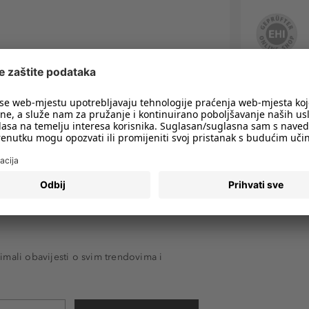
imali obavijesti o svim trendovima i