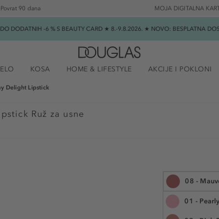
Povrat 90 dana
MOJA DIGITALNA KAR
★ DO DODATNIH -6 % S BEAUTY CARD ★ 8.-9.8.2026. ★ NOVO: BESPLATNA 
JELO
KOSA
HOME & LIFESTYLE
AKCIJE I POKLONI
y Delight Lipstick
pstick Ruž za usne
08 - Mauv
01 - Pearl