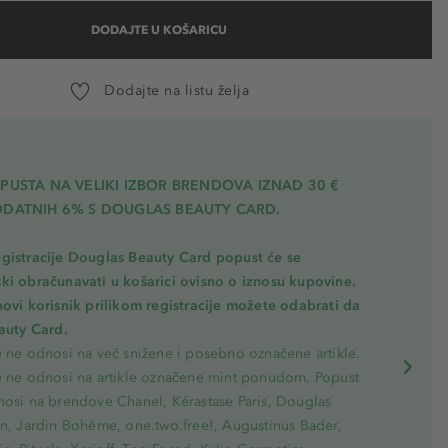
DODAJTE U KOŠARICU
uer Red
amen
Dodajte na listu želja
la
undy
PUSTA NA VELIKI IZBOR BRENDOVA IZNAD 30 €
y Cold Pink
ODATNIH 6% S DOUGLAS BEAUTY CARD.
y Red
gistracije Douglas Beauty Card popust će se
l Nude
ki obračunavati u košarici ovisno o iznosu kupovine.
novi korisnik prilikom registracije možete odabrati da
eauty Card.
e ne odnosi na već snižene i posebno označene artikle.
e ne odnosi na artikle označene mint ponudom. Popust
nosi na brendove Chanel, Kérastase Paris, Douglas
on, Jardin Bohème, one.two.free!, Augustinus Bader,