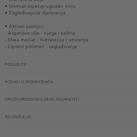
• Izniman osjećaj/ugodan miris
• Zaglađivajuće djelovanje
• Aktivni sastojci:
- Arganovo ulje - njega i zaštita
- Shea maslac - hidratacija i umirenje
- Lipidni polimeri - zaglađivanje
PODIJELITE
PODACI O PROIZVOĐAČU
OPOZIV PROIZVODA ZBOG SIGURNOSTI
RECENZIJE (0)