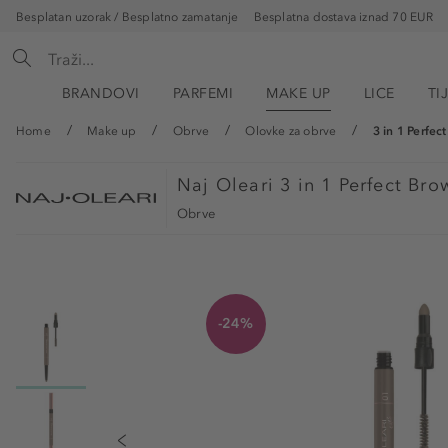
Besplatan uzorak / Besplatno zamatanje
Besplatna dostava iznad 70 EUR
BRANDOVI
PARFEMI
MAKE UP
LICE
TI
Home
Make up
Obrve
Olovke za obrve
3 in 1 Perfec
Naj Oleari
3 in 1 Perfect Br
Obrve
-24%