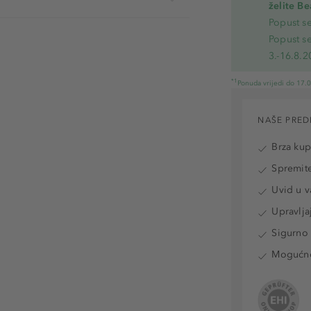
želite B
Popust s
Popust s
3.-16.8.2
*1
Ponuda vrijedi do 17.
NAŠE PRED
Brza ku
Spremite
Uvid u v
Upravlja
Sigurno 
Mogućnos