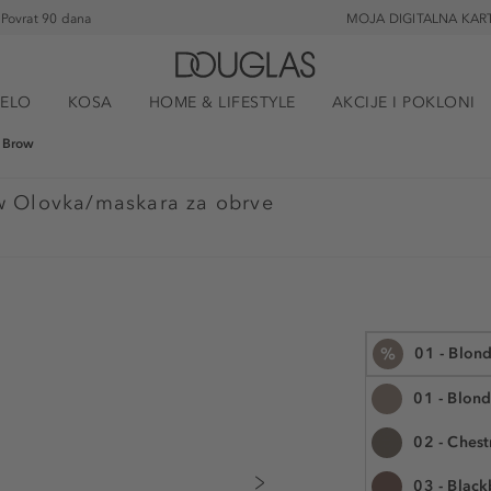
Povrat 90 dana
MOJA DIGITALNA KAR
JELO
KOSA
HOME & LIFESTYLE
AKCIJE I POKLONI
t Brow
ow Olovka/maskara za obrve
%
01 - Blon
01 - Blon
02 - Chest
1 kom.
03 - Black