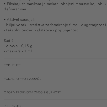
• Fiksirajuća maskara je mekani obojeni mousse koji oblikuj
definiranima
• Aktivni sastojci:
- biljni vosak i sredstva za formiranje filma - dugotrajnost
- tekstilni puderi - glatkoća i popunjenost
Sadrži:
- olovka - 0,15 g
- maskara - 1 ml
PODIJELITE
PODACI O PROIZVOĐAČU
OPOZIV PROIZVODA ZBOG SIGURNOSTI
RECENZIJE (0)