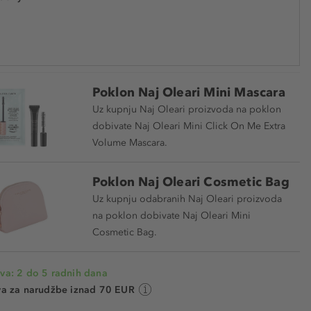
40557
17,90 € / 1 kom.
Najniža cijena u posljednjih 30 dana 23,59 €
UŠTEDITE -24%
Cijena na 2.5.2025.: 23,59 €
Poklon Naj Oleari Mini Mascara
Uz kupnju Naj Oleari proizvoda na poklon
dobivate Naj Oleari Mini Click On Me Extra
Volume Mascara.
Poklon Naj Oleari Cosmetic Bag
Uz kupnju odabranih Naj Oleari proizvoda
na poklon dobivate Naj Oleari Mini
Cosmetic Bag.
va: 2 do 5 radnih dana
va za narudžbe iznad 70 EUR