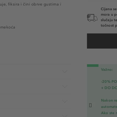
e, fiksira i čini obrve gustima i
Cijena s
mora u p
slučaju 
točnost p
 i mekoća
Važno:
-20% P
+ DO D
Nakon re
automats
Ako ste 