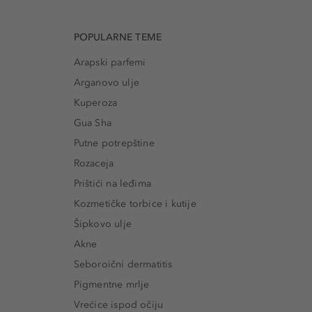
POPULARNE TEME
Arapski parfemi
Arganovo ulje
Kuperoza
Gua Sha
Putne potrepštine
Rozaceja
Prištići na leđima
Kozmetičke torbice i kutije
Šipkovo ulje
Akne
Seboroični dermatitis
Pigmentne mrlje
Vrećice ispod očiju