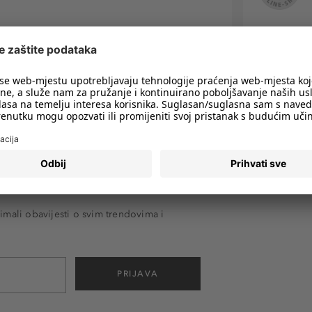
imali obavijesti o svim trendovima i
PRIJAVA