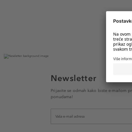
Newsletter
Prijavite se odmah kako biste e-mailom pr
ponudama!