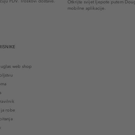
učuju PDV.
Troškovi dostave.
Otkrijte svijet ljepote putem Dou
mobilne aplikacije.
RISNIKE
ouglas web shop
oljstvu
rema
a
avilnik
ija robe
pitanja
u