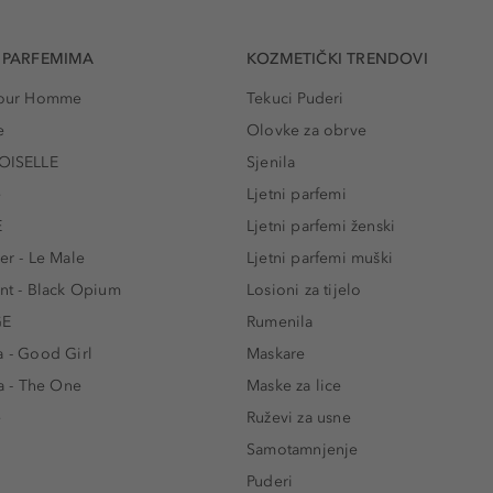
 PARFEMIMA
KOZMETIČKI TRENDOVI
 Pour Homme
Tekuci Puderi
e
Olovke za obrve
ISELLE
Sjenila
e
Ljetni parfemi
E
Ljetni parfemi ženski
er - Le Male
Ljetni parfemi muški
ent - Black Opium
Losioni za tijelo
GE
Rumenila
a - Good Girl
Maskare
 - The One
Maske za lice
e
Ruževi za usne
Samotamnjenje
Puderi