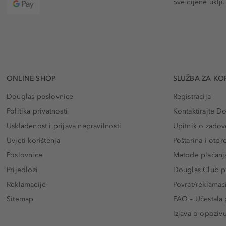
Sve cijene uklj
ONLINE-SHOP
SLUŽBA ZA KO
Douglas poslovnice
Registracija
Politika privatnosti
Kontaktirajte D
Usklađenost i prijava nepravilnosti
Upitnik o zadov
Uvjeti korištenja
Poštarina i otp
Poslovnice
Metode plaćanj
Prijedlozi
Douglas Club pr
Reklamacije
Povrat/reklamac
Sitemap
FAQ – Učestala 
Izjava o opoziv