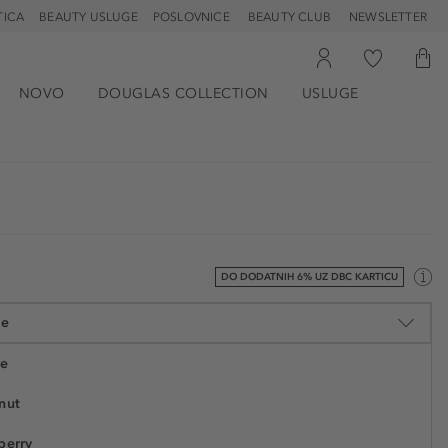
TICA
BEAUTY USLUGE
POSLOVNICE
BEAUTY CLUB
NEWSLETTER
NOVO
DOUGLAS COLLECTION
USLUGE
DO DODATNIH 6% UZ DBC KARTICU
de
de
nut
17,90 €
berry