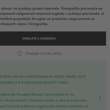
e odnosi na prodaju putem Interneta. Fotografija proizvoda ne
otpunosti odgovarati stvarnom izgledu i sadržaju proizvoda. U
tehničkih pogrešaka Douglas ne preuzima odgovornost za
rikazanih cijena i fotografija.
DODAJTE U KOŠARICU
Dodajte na listu želja
OPUSTA NA SAV ASORTIMAN ZA KOSU
IZNAD 30 €
ODATNIH 6% S DOUGLAS BEAUTY CARD.
gistracije Douglas Beauty Card popust će se
ki obračunavati u košarici ovisno o iznosu kupovine.
novi korisnik prilikom registracije možete odabrati da