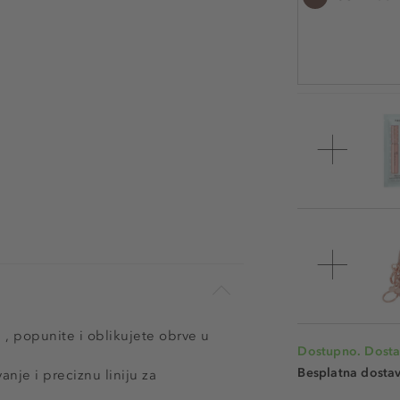
Šifra artikla NAJ8
 , popunite i oblikujete obrve u
Dostupno. Dosta
Besplatna dosta
nje i preciznu liniju za