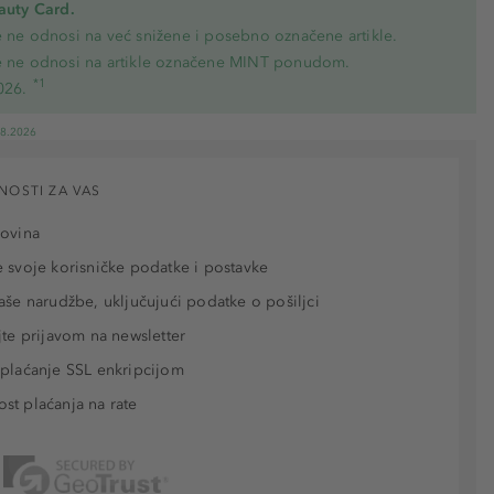
eauty Card.
e ne odnosi na već snižene i posebno označene artikle.
e ne odnosi na artikle označene MINT ponudom.
*1
026.
08.2026
NOSTI ZA VAS
povina
 svoje korisničke podatke i postavke
aše narudžbe, uključujući podatke o pošiljci
jte prijavom na newsletter
plaćanje SSL enkripcijom
t plaćanja na rate