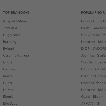
TOP BRANDOVI
POPULARNO U
Alfaparf Milano
Gucci - Guilty
TYPEBEA
Prada - Paradox
Hugo Boss
COCO MADEMO
Burberry
Lancôme - Idôl
Bvlgari
DIOR - J’ADOR
Carolina Herrera
Jean Paul Gaulti
Chloé
Yves Saint Laur
Hermes
DIOR - SAUVA
Kenzo
Carolina Herrer
Gucci
Dolce&Gabbana
La Mer
Lancôme - Idôl
Elemis
Gucci - Bloom
Elie Saab
ARMANI - Sì