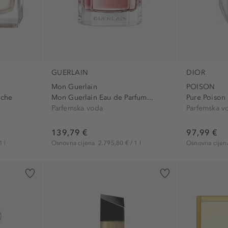
GUERLAIN
DIOR
Mon Guerlain
POISON
iche
Mon Guerlain Eau de Parfum...
Pure Poison
Parfemska voda
Parfemska v
139,79 €
97,99 €
1 l
Osnovna cijena
2.795,80 € / 1 l
Osnovna cije