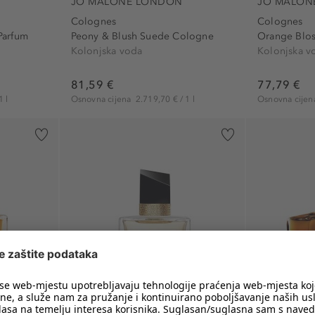
JO MALONE LONDON
JO MALON
Colognes
Colognes
Parfum
Peony & Blush Suede Cologne
Orange Blo
Kolonjska voda
Kolonjska v
81,59 €
77,79 €
1 l
Osnovna cijena
2.719,70 € / 1 l
Osnovna cije