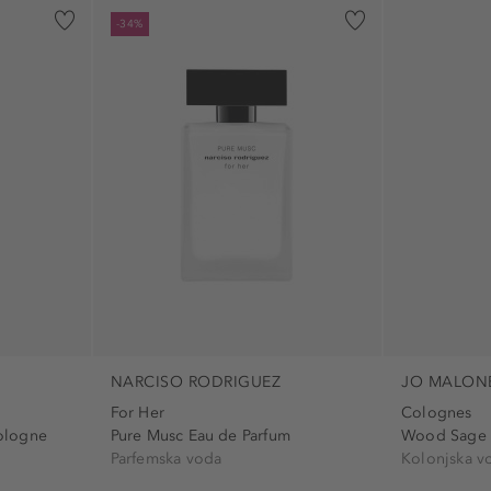
ma (3)
ruke (6)
Sveti Nikola (
-34%
1)
ruko (54)
Uskrs (48)
u (63)
stopala (1)
Valentinovo (
tijelo (580)
veganski (15)
Uši (17)
zahvalu (19)
veganski (25)
vrat (443)
NARCISO RODRIGUEZ
JO MALON
For Her
Colognes
Cologne
Pure Musc Eau de Parfum
Wood Sage 
Parfemska voda
Kolonjska v