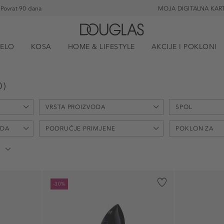
Povrat 90 dana
MOJA DIGITALNA KAR
JELO
KOSA
HOME & LIFESTYLE
AKCIJE I POKLONI
0
)
VRSTA PROIZVODA
SPOL
ODA
PODRUČJE PRIMJENE
POKLON ZA
Parfemska voda (824)
ženski (615)
Toaletna voda (173)
unisex (484)
100% prirodni sastojci (2)
100% prirodni
Parfem (101)
muški (16)
-30%
bez acetona (11)
bez acetona (
Set (88)
bez amonijaka (11)
bez amonijak
Kolonjska voda (59)
Bez ftalata (16)
Bez ftalata (8