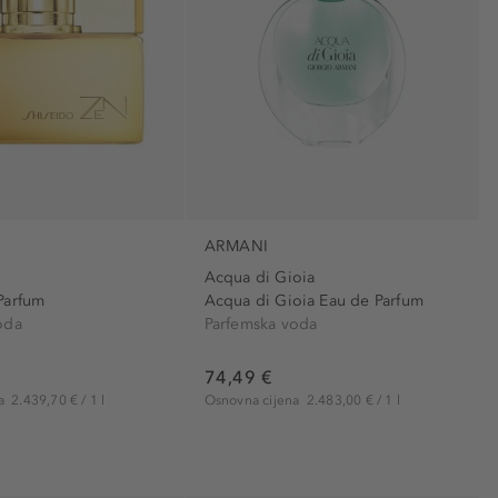
ARMANI
Acqua di Gioia
Parfum
Acqua di Gioia Eau de Parfum
oda
Parfemska voda
74,49 €
na
2.439,70 € / 1 l
Osnovna cijena
2.483,00 € / 1 l