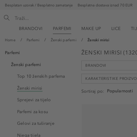
Besplatan uzorak / Besplatno zamatanje
Besplatna dostava iznad 70 EUR
BRANDOVI
PARFEMI
MAKE UP
LICE
TI
Home
Parfemi
Ženski parfemi
Ženski mirisi
ŽENSKI MIRISI
(
132
Parfemi
Ženski parfemi
BRANDOVI
Top 10 ženskih parfema
KARAKTERISTIKE PROIZV
Ženski mirisi
Sortiraj po
'Ôr?bella (7)
Sprejevi za tijelo
Abercrombie & Fitch (5)
bez acetona (79)
Acqua di Parma (23)
Parfemi za kosu
bez alergena (1)
Ariana Grande (13)
Gelovi za tuširanje
bez alkohola (2)
ARMANI (45)
bez amonijaka (77)
Njega tijela