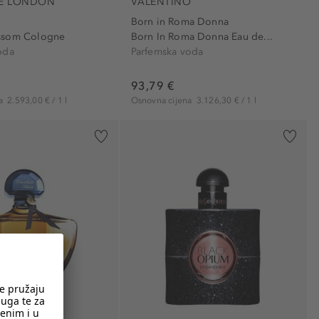
E LONDON
VALENTINO
Born in Roma Donna
ssom Cologne
Born In Roma Donna Eau de...
oda
Parfemska voda
93,79 €
na
2.593,00 € / 1 l
Osnovna cijena
3.126,30 € / 1 l