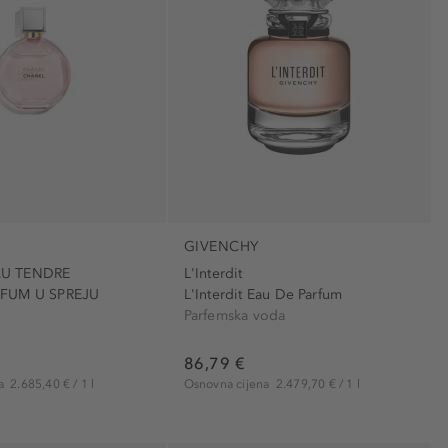
ena (7)
Njegujući (7)
 (8)
osvježavajući (2)
(8)
parfimiran (4)
 i boja (4)
piling (1)
5)
rafiniran (4)
)
0)
GIVENCHY
U TENDRE
L'Interdit
44)
RFUM U SPREJU
L'Interdit Eau De Parfum
Parfemska voda
zervanse (1)
mino ulje (7)
86,79 €
ate (8)
na
2.685,40 € / 1 l
Osnovna cijena
2.479,70 € / 1 l
e sastojke (5)
5)