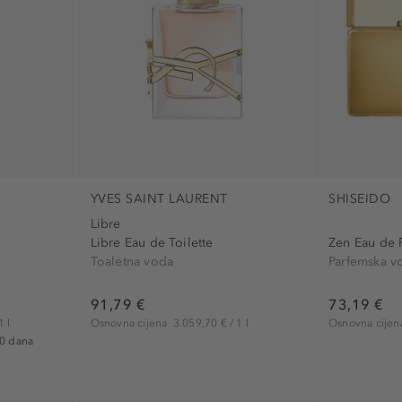
YVES SAINT LAURENT
SHISEIDO
Libre
Libre Eau de Toilette
Zen Eau de 
Toaletna voda
Parfemska v
91,79 €
73,19 €
1 l
Osnovna cijena
3.059,70 € / 1 l
Osnovna cije
30 dana