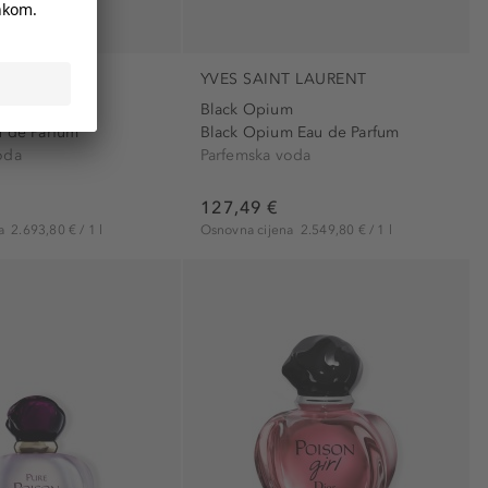
YVES SAINT LAURENT
Black Opium
u de Parfum
Black Opium Eau de Parfum
oda
Parfemska voda
127,49 €
na
2.693,80 € / 1 l
Osnovna cijena
2.549,80 € / 1 l