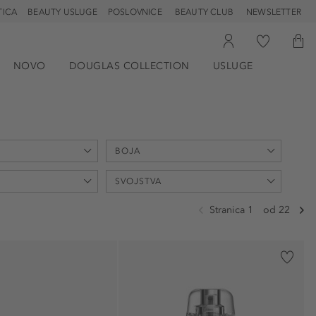
TICA
BEAUTY USLUGE
POSLOVNICE
BEAUTY CLUB
NEWSLETTER
NOVO
DOUGLAS COLLECTION
USLUGE
BOJA
SVOJSTVA
Stranica 1
od 22
 sastojci (1)
brzo sušenje (1)
7)
čišćenje (2)
a (7)
Hidratantni (9)
)
hranjivo (2)