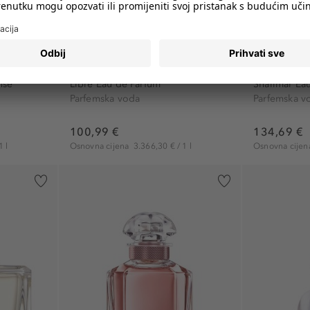
YVES SAINT LAURENT
GUERLAIN
Libre
Shalimar
nse
Libre Eau de Parfum
Shalimar Ea
Parfemska voda
Parfemska v
100,99 €
134,69 €
1 l
Osnovna cijena
3.366,30 € / 1 l
Osnovna cije
16)