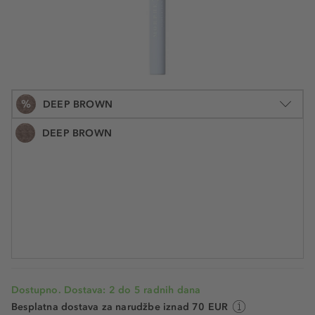
%
DEEP BROWN
DEEP BROWN
1 kom.
6,12 €
Šifra artikla MOR24510
6,12 € / 1 kom.
Najniža cijena u posljednjih 30 dana 7,95 €
UŠTEDITE -23%
Cijena na 2.5.2025.: 7,95 €
Dostupno. Dostava: 2 do 5 radnih dana
Besplatna dostava za narudžbe iznad 70 EUR