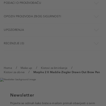
PODACI O PROIZVOĐAČU
OPOZIV PROIZVODA ZBOG SIGURNOSTI
UPOZORENJA
RECENZIJE (0)
Home
Make up
Kistovi za šminkanje
Kistovi za obrve
Morphe 2 X Maddie Ziegler Drawn Out Brow Pen
Newsletter
Prijavite se odmah kako biste e-mailom primali obavijesti o svim