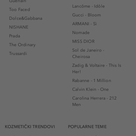
Guerlain
Lancôme - Idôle
Too Faced
Gucci - Bloom
Dolce&Gabbana
ARMANI - Sì
NISHANE
Nomade
Prada
MISS DIOR
The Ordinary
Sol de Janeiro -
Trussardi
Cheirosa
Zadig & Voltaire - This Is
Her!
Rabanne - 1 Million
Calvin Klein - One
Carolina Herrera - 212
Men
KOZMETIČKI TRENDOVI
POPULARNE TEME