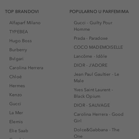
TOP BRANDOVI
POPULARNO U PARFEMIMA
Alfaparf Milano
Gucci - Guilty Pour
Homme
TYPEBEA
Prada - Paradoxe
Hugo Boss
COCO MADEMOISELLE
Burberry
Lancôme - Idôle
Bvlgari
DIOR - J’ADORE
Carolina Herrera
Jean Paul Gaultier - Le
Chloé
Male
Hermes
Yves Saint Laurent -
Kenzo
Black Opium
Gucci
DIOR - SAUVAGE
La Mer
Carolina Herrera - Good
Girl
Elemis
Dolce&Gabbana - The
Elie Saab
One