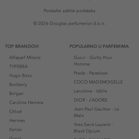
Postavke zaštite podataka
© 2026 Douglas parfumerije d.o.o.
TOP BRANDOVI
POPULARNO U PARFEMIMA
Alfaparf Milano
Gucci - Guilty Pour
Homme
TYPEBEA
Prada - Paradoxe
Hugo Boss
COCO MADEMOISELLE
Burberry
Lancôme - Idôle
Bvlgari
DIOR - J’ADORE
Carolina Herrera
Jean Paul Gaultier - Le
Chloé
Male
Hermes
Yves Saint Laurent -
Kenzo
Black Opium
Gucci