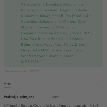
Kérastase Paris, Douglas Collection, Jardin
Bohème, one.two.free!, Augustinus Bader,
Kilian Paris, Rituals, Xerjoff, Too Faced, Kylie
Cosmetics, Zarkoperfume, Morphe, Kylie
Skin, e.l.f. Cosmetics, Kylie Jenner
Fragrance, Khloe Kardashian, Typebea, NEST
New York, Born to Stand Out, Orebella,
Balmain Paris, About-Face, Mulac, Drybar,
Florence by Mills, Lolavie, Iraye i Better
World Fragrance House by Drake.
*1
8.-9.8.2026.
*1
Ponuda vrijedi do 10.08.2026
OPIS
Područje primjene:
usne
L'Absolu Rouge Cream je Lancômeov najudobniji ruž