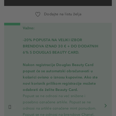
274 - French-Tea
Dodajte na listu želja
12 - Smoky-Rose
00 - Moi-Moi-Moi
Važno:
01 - Universelle
-20% POPUSTA NA VELIKI IZBOR
BRENDOVA IZNAD 30 € + DO DODATNIH
6% S DOUGLAS BEAUTY CARD.
Nakon registracije Douglas Beauty Card
popust će se automatski obračunavati u
košarici ovisno o iznosu kupovine. Ako ste
novi korisnik prilikom registracije možete
odabrati da želite Beauty Card.
Popust se ne odnosi na već snižene i
posebno označene artikle. Popust se ne
odnosi na artikle označene mint ponudom.
Popust se ne odnosi na brendove Chanel,