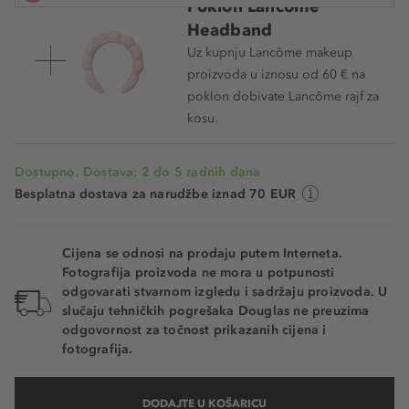
Poklon Lancôme
07 - Bouquet-Nocturne
Headband
Uz kupnju Lancôme makeup
11 - Rose Nature
proizvoda u iznosu od 60 € na
poklon dobivate Lancôme rajf za
06 - Rose-Nu
kosu.
264 - Peut-être
Dostupno. Dostava: 2 do 5 radnih dana
250 - Tendre-Mirage
Besplatna dostava za narudžbe iznad 70 EUR
366 - Paris-S'eveille
276 - Timeless-Romance
Cijena se odnosi na prodaju putem Interneta.
Fotografija proizvoda ne mora u potpunosti
525 - French-Bisou
odgovarati stvarnom izgledu i sadržaju proizvoda. U
slučaju tehničkih pogrešaka Douglas ne preuzima
143 - Rouge-Badaboum
odgovornost za točnost prikazanih cijena i
fotografija.
253 - Mademoiselle-Amanda
238 - Si-Seulement
DODAJTE U KOŠARICU