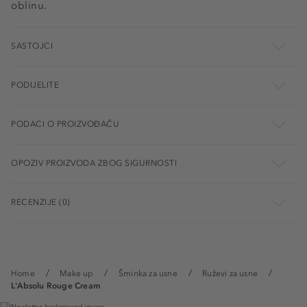
oblinu.
SASTOJCI
PODIJELITE
PODACI O PROIZVOĐAČU
OPOZIV PROIZVODA ZBOG SIGURNOSTI
RECENZIJE (0)
Home
Make up
Šminka za usne
Ruževi za usne
L'Absolu Rouge Cream