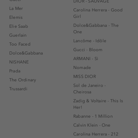
DIOR - SAUVAGE
La Mer
Carolina Herrera - Good
Girl
Elemis
Dolce&Gabbana - The
Elie Saab
One
Guerlain
Lancôme - Idôle
Too Faced
Gucci - Bloom
Dolce&Gabbana
ARMANI - Sì
NISHANE
Nomade
Prada
MISS DIOR
The Ordinary
Sol de Janeiro -
Trussardi
Cheirosa
Zadig & Voltaire - This Is
Her!
Rabanne - 1 Million
Calvin Klein - One
Carolina Herrera - 212