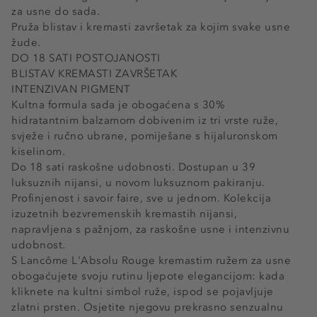
za usne do sada.
Pruža blistav i kremasti završetak za kojim svake usne
žude.
DO 18 SATI POSTOJANOSTI
BLISTAV KREMASTI ZAVRŠETAK
INTENZIVAN PIGMENT
Kultna formula sada je obogaćena s 30%
hidratantnim balzamom dobivenim iz tri vrste ruže,
svježe i ručno ubrane, pomiješane s hijaluronskom
kiselinom.
Do 18 sati raskošne udobnosti. Dostupan u 39
luksuznih nijansi, u novom luksuznom pakiranju.
Profinjenost i savoir faire, sve u jednom. Kolekcija
izuzetnih bezvremenskih kremastih nijansi,
napravljena s pažnjom, za raskošne usne i intenzivnu
udobnost.
S Lancôme L'Absolu Rouge kremastim ružem za usne
obogaćujete svoju rutinu ljepote elegancijom: kada
kliknete na kultni simbol ruže, ispod se pojavljuje
zlatni prsten. Osjetite njegovu prekrasno senzualnu