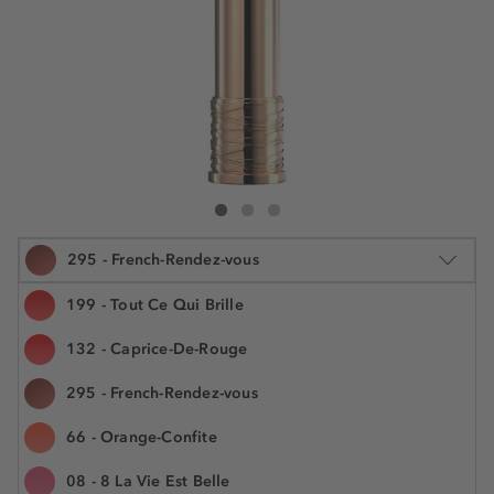
Lancôme L'Absolu Rouge Cream
L'Absolu Rouge Cream
L'Absolu Rouge Cream
295 - French-Rendez-vous
199 - Tout Ce Qui Brille
132 - Caprice-De-Rouge
3.4 g
295 - French-Rendez-vous
50,99 €
Šifra artikla LCM307093
14.997,10 € / 1 kg
66 - Orange-Confite
Cijena na 2.5.2025.: 47,99 €
08 - 8 La Vie Est Belle