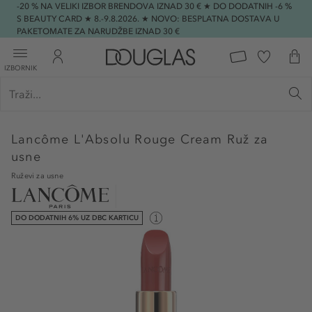
-20 % NA VELIKI IZBOR BRENDOVA IZNAD 30 € ★ DO DODATNIH -6 %
S BEAUTY CARD ★ 8.-9.8.2026. ★ NOVO: BESPLATNA DOSTAVA U
PAKETOMATE ZA NARUDŽBE IZNAD 30 €
IZBORNIK
Lancôme
L'Absolu Rouge Cream Ruž za
usne
Ruževi za usne
DO DODATNIH 6% UZ DBC KARTICU