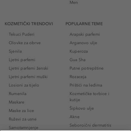
Men
KOZMETIČKI TRENDOVI
POPULARNE TEME
Tekuci Puderi
Arapski parfemi
Olovke za obrve
Arganovo ulje
Sjenila
Kuperoza
Ljetni parfemi
Gua Sha
Ljetni parfemi ženski
Putne potrepštine
Ljetni parfemi muški
Rozaceja
Losioni za tijelo
Prištići na leđima
Rumenila
Kozmetičke torbice i
kutije
Maskare
Šipkovo ulje
Maske za lice
Akne
Ruževi za usne
Seboroični dermatitis
Samotamnjenje