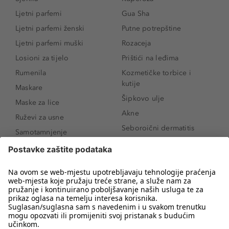
Ljetni parfemi
Gua Sha
Ljetni parfemi ženski
Putne potrepštine
Ljetni parfemi muški
Rozaceja
Losioni za tijelo
Prištići na leđima
Rumenila
Kozmetičke torbice i
kutije
Maskare
Šipkovo ulje
Maske za lice
Akne
Ruževi za usne
Seboroični dermatitis
Samotamnjenje
Pigmentne mrlje
Puderi
Vrećice ispod očiju
Proizvodi za njegu lica
Novo
Proizvodi za obrve
Koji mi parfem
Sunce i zaštita
odgovara?
Serumi za lice
Kako našminkati oči da
Proizvodi za čišćenje lica
izgledaju veće