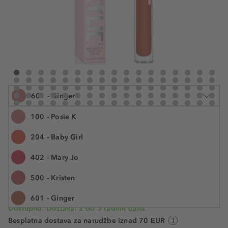
KYLIE COSMETICS Matte Liquid Lipstick
Matte Liquid Lipstick
Matte Liquid Lipstick
Matte Liquid Lipstick
Matte Liquid Lipstick
Matte Liquid Lipstick
Matte Liquid Lipstick
Matte Liquid Lipstick
Matte Liquid Lipstick
Matte Liquid Lipstick
Matte Liquid Lipstick
Matte Liquid Lipstick
Matte Liquid Lipstick
Matte Liquid Lipstick
Matte Liquid Lips
Matte Liquid
Matte L
Matte Liquid Lipstick
Matte Liquid Lipstick
Matte Liquid Lipstick
Matte Liquid Lipstick
Matte Liquid Lipstick
Matte Liquid Lipstick
Matte Liquid Lipstick
Matte Liquid Lipstick
Matte Liquid Lipstick
Matte Liquid Lipstick
Matte Liquid Lipstick
Matte Liquid Lipstick
Matte Liquid Lipstick
Matte Liquid Lipstick
Matte Liquid Lips
Matte Liquid
Matte L
Matte Liquid Lipstick
Matte Liquid Lipstick
Matte Liquid Lipstick
Matte Liquid Lipstick
Matte Liquid Lipstick
Matte Liquid Lipstick
Matte Liquid Lipstick
Matte Liquid Lipstick
Matte Liquid Lipstick
Matte Liquid Lipstick
Matte Liquid Lipstick
Matte Liquid Lipstick
Matte Liquid Lipstick
Matte Liquid Lipstick
Matte Liquid Lips
Matte Liquid
Matte L
601 - Ginger
Matte Liquid Lipstick
Matte Liquid Lipstick
Matte Liquid Lipstick
Matte Liquid Lipstick
Matte Liquid Lipstick
Matte Liquid Lipstick
Matte Liquid Lipstick
Matte Liquid Lipstick
Matte Liquid Lipstick
Matte Liquid Lipstick
Matte Liquid Lipstick
Matte Liquid Lipstick
Matte Liquid Lipstick
Matte Liquid Lipstick
Matte Liquid Lips
Matte Liquid
Matte L
Matte Liquid Lipstick
Matte Liquid Lipstick
Matte Liquid Lipstick
Matte Liquid Lipstick
Matte Liquid Lipstick
Matte Liquid Lipstick
Matte Liquid Lipstick
Matte Liquid Lipstick
Matte Liquid Lipstick
Matte Liquid Lipstick
Matte Liquid Lipstick
Matte Liquid Lipstick
Matte Liquid Lipstick
Matte Liquid Lipstick
Matte Liquid Lips
Matte Liquid
Matte L
Matte Liquid Lipstick
Matte Liquid Lipstick
Matte Liquid Lipstick
Matte Liquid Lipstick
Matte Liquid Lipstick
Matte Liquid Lipstick
Matte Liquid Lipstick
Matte Liquid Lipstick
Matte Liquid Lipstick
Matte Liquid Lipstick
Matte Liquid Lipstick
Matte Liquid Lipstick
Matte Liquid Lipstick
Matte Liquid Lipstick
Matte Liquid Lips
Matte Liquid
Matte L
100 - Posie K
Matte Liquid Lipstick
Matte Liquid Lipstick
Matte Liquid Lipstick
Matte Liquid Lipstick
Matte Liquid Lipstick
Matte Liquid Lipstick
Matte Liquid Lipstick
Matte Liquid Lipstick
Matte Liquid Lipstick
Matte Liquid Lipstick
Matte Liquid Lipstick
Matte Liquid Lipstick
Matte Liquid Lipstick
Matte Liquid Lipstick
Matte Liquid Lips
Matte Liquid
Matte L
Matte Liquid Lipstick
Matte Liquid Lipstick
Matte Liquid Lipstick
Matte Liquid Lipstick
Matte Liquid Lipstick
Matte Liquid Lipstick
Matte Liquid Lipstick
Matte Liquid Lipstick
Matte Liquid Lipstick
Matte Liquid Lipstick
Matte Liquid Lipstick
Matte Liquid Lipstick
Matte Liquid Lipstick
Matte Liquid Lipstick
Matte Liquid Lips
Matte Liquid
Matte L
Matte Liquid Lipstick
Matte Liquid Lipstick
Matte Liquid Lipstick
Matte Liquid Lipstick
204 - Baby Girl
3 g
402 - Mary Jo
22,99 €
Šifra artikla KYL007142
7.663,30 € / 1 kg
500 - Kristen
Cijena na 2.5.2025.: 22,99 €
601 - Ginger
Dostupno. Dostava: 2 do 5 radnih dana
707 - Khlo$
Besplatna dostava za narudžbe iznad 70 EUR