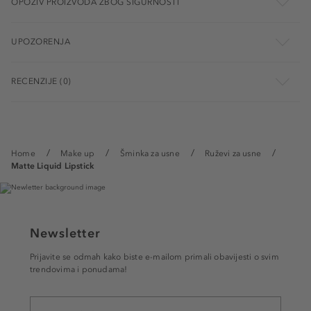
OPOZIV PROIZVODA ZBOG SIGURNOSTI
UPOZORENJA
RECENZIJE (0)
Home
Make up
Šminka za usne
Ruževi za usne
Matte Liquid Lipstick
Newsletter
Prijavite se odmah kako biste e-mailom primali obavijesti o svim
trendovima i ponudama!