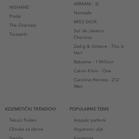
ARMANI - Sì
NISHANE
Nomade
Prada
MISS DIOR
The Ordinary
Sol de Janeiro -
Trussardi
Cheirosa
Zadig & Voltaire - This Is
Her!
Rabanne - 1 Million
Calvin Klein - One
Carolina Herrera - 212
Men
KOZMETIČKI TRENDOVI
POPULARNE TEME
Tekuci Puderi
Arapski parfemi
Olovke za obrve
Arganovo ulje
Sjenila
Kuperoza