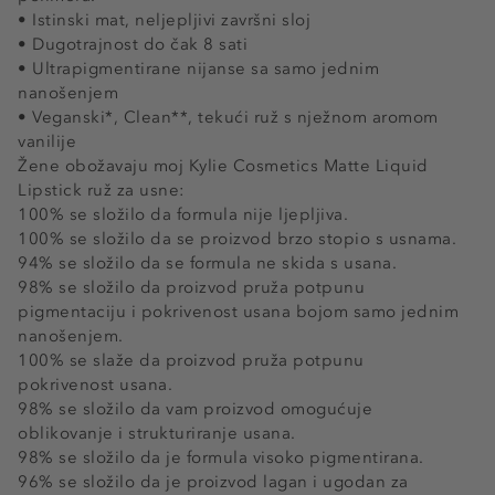
• Istinski mat, neljepljivi završni sloj
• Dugotrajnost do čak 8 sati
• Ultrapigmentirane nijanse sa samo jednim
nanošenjem
• Veganski*, Clean**, tekući ruž s nježnom aromom
vanilije
Žene obožavaju moj Kylie Cosmetics Matte Liquid
Lipstick ruž za usne:
100% se složilo da formula nije ljepljiva.
100% se složilo da se proizvod brzo stopio s usnama.
94% se složilo da se formula ne skida s usana.
98% se složilo da proizvod pruža potpunu
pigmentaciju i pokrivenost usana bojom samo jednim
nanošenjem.
100% se slaže da proizvod pruža potpunu
pokrivenost usana.
98% se složilo da vam proizvod omogućuje
oblikovanje i strukturiranje usana.
98% se složilo da je formula visoko pigmentirana.
96% se složilo da je proizvod lagan i ugodan za