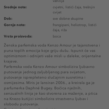
vanilija
Srednje note:
cvjetni, listići čaja, trešnjin
cvijet
Dob:
sve dobne skupine
Gornje note:
frangipani, heliotrop, listići
čaja, riža
Vrsta proizvoda:
boca
Ženska parfemska voda Kenzo Amour je tajanstvena i
puna toplih emocija koje griju dušu. Ispunit će vas
optimizmom i odnijeti vaše misli u daleke, orijentalne
krajeve.
Parfemska voda Kenzo Amour simbolizira ljubavno
putovanje jednog zaljubljenog para svijetom,
putovanje isprepleteno slučajnim susretima i
osmijesima. Miris je lansiran 2006., a kreirala ga je
parfumerka Daphné Bugey. Bočica nježnih,
senzualnih linija je kao stvorena za maženje, a ptica
na Knezo kutijici simbolizira strastvenu ljubav i
slobodu putovanja.