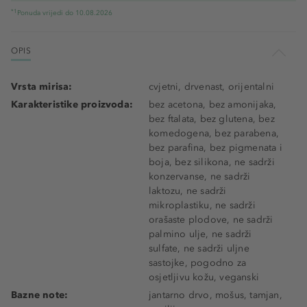
*1
Ponuda vrijedi do 10.08.2026
OPIS
Vrsta mirisa:
cvjetni, drvenast, orijentalni
Karakteristike proizvoda:
bez acetona, bez amonijaka,
bez ftalata, bez glutena, bez
komedogena, bez parabena,
bez parafina, bez pigmenata i
boja, bez silikona, ne sadrži
konzervanse, ne sadrži
laktozu, ne sadrži
mikroplastiku, ne sadrži
orašaste plodove, ne sadrži
palmino ulje, ne sadrži
sulfate, ne sadrži uljne
sastojke, pogodno za
osjetljivu kožu, veganski
Bazne note:
jantarno drvo, mošus, tamjan,