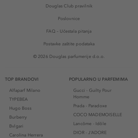
Douglas Club pravilnik
Poslovnice
FAQ – Učestala pitanja
Postavke zaštite podataka
© 2026 Douglas parfumerije d.o.o.
TOP BRANDOVI
POPULARNO U PARFEMIMA
Alfaparf Milano
Gucci - Guilty Pour
Homme
TYPEBEA
Prada - Paradoxe
Hugo Boss
COCO MADEMOISELLE
Burberry
Lancôme - Idôle
Bvlgari
DIOR - J’ADORE
Carolina Herrera