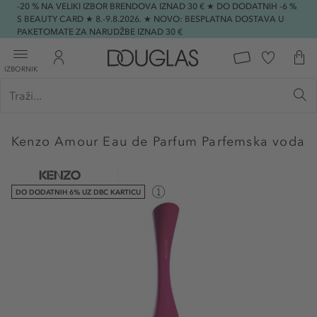
-20 % NA VELIKI IZBOR BRENDOVA IZNAD 30 € ★ DO DODATNIH -6 %
S BEAUTY CARD ★ 8.-9.8.2026. ★ NOVO: BESPLATNA DOSTAVA U
PAKETOMATE ZA NARUDŽBE IZNAD 30 €
IZBORNIK
Kenzo
Amour Eau de Parfum Parfemska voda
DO DODATNIH 6% UZ DBC KARTICU