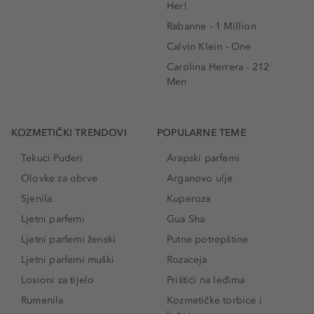
Her!
Rabanne - 1 Million
Calvin Klein - One
Carolina Herrera - 212
Men
KOZMETIČKI TRENDOVI
POPULARNE TEME
Tekuci Puderi
Arapski parfemi
Olovke za obrve
Arganovo ulje
Sjenila
Kuperoza
Ljetni parfemi
Gua Sha
Ljetni parfemi ženski
Putne potrepštine
Ljetni parfemi muški
Rozaceja
Losioni za tijelo
Prištići na leđima
Rumenila
Kozmetičke torbice i