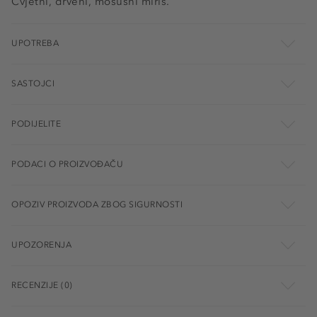
Cvjetni, drveni, mošusni miris.
UPOTREBA
SASTOJCI
PODIJELITE
PODACI O PROIZVOĐAČU
OPOZIV PROIZVODA ZBOG SIGURNOSTI
UPOZORENJA
RECENZIJE (0)