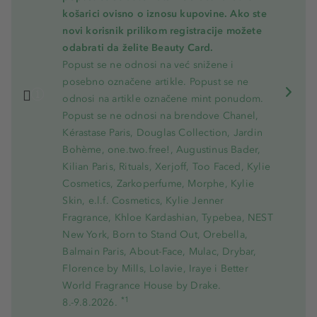
košarici ovisno o iznosu kupovine. Ako ste
novi korisnik prilikom registracije možete
odabrati da želite Beauty Card.
Popust se ne odnosi na već snižene i
posebno označene artikle. Popust se ne
odnosi na artikle označene mint ponudom.
Popust se ne odnosi na brendove Chanel,
Kérastase Paris, Douglas Collection, Jardin
Bohème, one.two.free!, Augustinus Bader,
Kilian Paris, Rituals, Xerjoff, Too Faced, Kylie
Cosmetics, Zarkoperfume, Morphe, Kylie
Skin, e.l.f. Cosmetics, Kylie Jenner
Fragrance, Khloe Kardashian, Typebea, NEST
New York, Born to Stand Out, Orebella,
Balmain Paris, About-Face, Mulac, Drybar,
Florence by Mills, Lolavie, Iraye i Better
World Fragrance House by Drake.
*1
8.-9.8.2026.