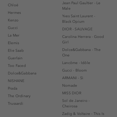
Jean Paul Gaultier - Le
Chloé
Male
Hermes
Yves Saint Laurent -
Kenzo
Black Opium
Gucci
DIOR - SAUVAGE
La Mer
Carolina Herrera - Good
Girl
Elemis
Dolce&Gabbana - The
Elie Saab
One
Guerlain
Lancôme - Idôle
Too Faced
Gucci - Bloom
Dolce&Gabbana
ARMANI - Sì
NISHANE
Nomade
Prada
MISS DIOR
The Ordinary
Sol de Janeiro -
Trussardi
Cheirosa
Zadig & Voltaire - This Is