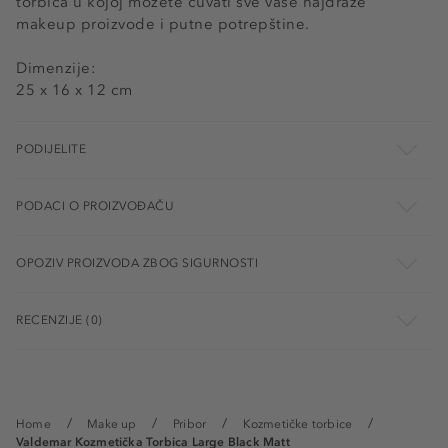
torbica u kojoj možete čuvati sve vaše najdraže
makeup proizvode i putne potrepštine.
Dimenzije:
25 x 16 x 12 cm
PODIJELITE
PODACI O PROIZVOĐAČU
OPOZIV PROIZVODA ZBOG SIGURNOSTI
RECENZIJE (0)
Home
Make up
Pribor
Kozmetičke torbice
Valdemar Kozmetička Torbica Large Black Matt