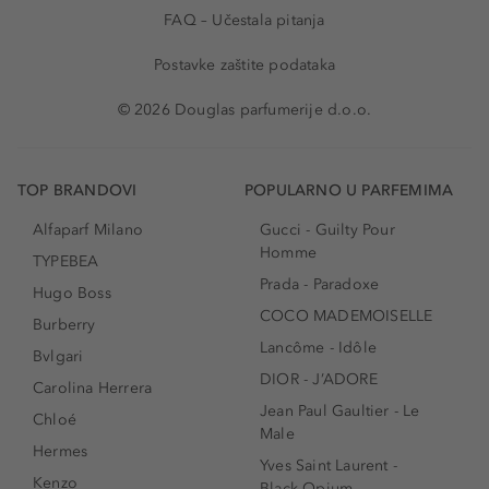
FAQ – Učestala pitanja
Postavke zaštite podataka
© 2026 Douglas parfumerije d.o.o.
TOP BRANDOVI
POPULARNO U PARFEMIMA
Alfaparf Milano
Gucci - Guilty Pour
Homme
TYPEBEA
Prada - Paradoxe
Hugo Boss
COCO MADEMOISELLE
Burberry
Lancôme - Idôle
Bvlgari
DIOR - J’ADORE
Carolina Herrera
Jean Paul Gaultier - Le
Chloé
Male
Hermes
Yves Saint Laurent -
Kenzo
Black Opium