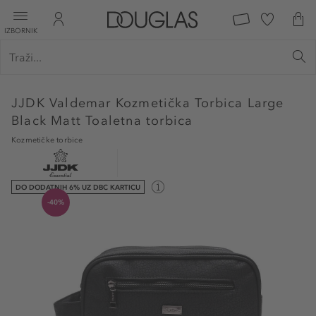
IZBORNIK
JJDK
Valdemar Kozmetička Torbica Large
Black Matt Toaletna torbica
Kozmetičke torbice
DO DODATNIH 6% UZ DBC KARTICU
-40%