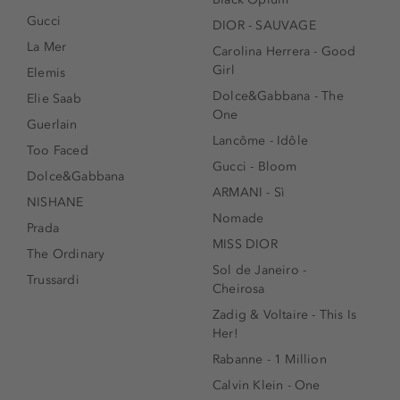
Gucci
DIOR - SAUVAGE
La Mer
Carolina Herrera - Good
Girl
Elemis
Dolce&Gabbana - The
Elie Saab
One
Guerlain
Lancôme - Idôle
Too Faced
Gucci - Bloom
Dolce&Gabbana
ARMANI - Sì
NISHANE
Nomade
Prada
MISS DIOR
The Ordinary
Sol de Janeiro -
Trussardi
Cheirosa
Zadig & Voltaire - This Is
Her!
Rabanne - 1 Million
Calvin Klein - One