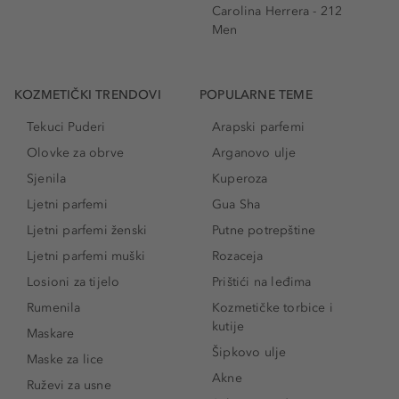
Carolina Herrera - 212
Men
KOZMETIČKI TRENDOVI
POPULARNE TEME
Tekuci Puderi
Arapski parfemi
Olovke za obrve
Arganovo ulje
Sjenila
Kuperoza
Ljetni parfemi
Gua Sha
Ljetni parfemi ženski
Putne potrepštine
Ljetni parfemi muški
Rozaceja
Losioni za tijelo
Prištići na leđima
Rumenila
Kozmetičke torbice i
kutije
Maskare
Šipkovo ulje
Maske za lice
Akne
Ruževi za usne