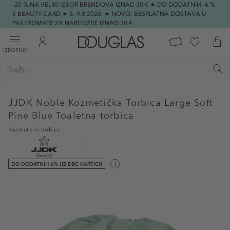
-20 % NA VELIKI IZBOR BRENDOVA IZNAD 30 € ★ DO DODATNIH -6 %
S BEAUTY CARD ★ 8.-9.8.2026. ★ NOVO: BESPLATNA DOSTAVA U
PAKETOMATE ZA NARUDŽBE IZNAD 30 €
IZBORNIK
JJDK
Noble Kozmetička Torbica Large Soft
Pine Blue Toaletna torbica
Kozmetičke torbice
DO DODATNIH 6% UZ DBC KARTICU