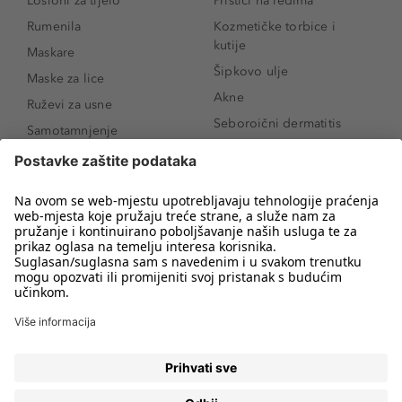
Losioni za tijelo
Prištići na leđima
Rumenila
Kozmetičke torbice i
kutije
Maskare
Šipkovo ulje
Maske za lice
Akne
Ruževi za usne
Seboroični dermatitis
Samotamnjenje
Pigmentne mrlje
Puderi
Vrećice ispod očiju
Proizvodi za njegu lica
Novo
Proizvodi za obrve
Koji mi parfem
Sunce i zaštita
odgovara?
Serumi za lice
Kako našminkati oči da
Proizvodi za čišćenje lica
izgledaju veće
Bronzeri
Šminkanje spuštenih
kapaka
Anti-age serumi za lice
Kako ukloniti mitesere
Dermaplaning