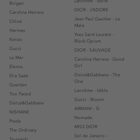
Lancôme - Idôle
Bvlgari
DIOR - J’ADORE
Carolina Herrera
Jean Paul Gaultier - Le
Chloé
Male
Hermes
Yves Saint Laurent -
Kenzo
Black Opium
Gucci
DIOR - SAUVAGE
La Mer
Carolina Herrera - Good
Girl
Elemis
Dolce&Gabbana - The
Elie Saab
One
Guerlain
Lancôme - Idôle
Too Faced
Gucci - Bloom
Dolce&Gabbana
ARMANI - Sì
NISHANE
Nomade
Prada
MISS DIOR
The Ordinary
Sol de Janeiro -
Trussardi