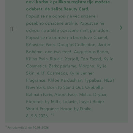
novi korisnik prilikom registracije možete
odabrati da želite Beauty Card.
Popust se ne odnosi na već snižene i
posebno označene artikle. Popust se ne
odnosi na artikle označene mint ponudom.
Popust se ne odnosi na brendove Chanel,
Kérastase Paris, Douglas Collection, Jardin
Bohème, one.two.free!, Augustinus Bader,
Kilian Paris, Rituals, Xerjoff, Too Faced, Kylie
Cosmetics, Zarkoperfume, Morphe, Kylie
Skin, e.l.f. Cosmetics, Kylie Jenner
Fragrance, Khloe Kardashian, Typebea, NEST
New York, Born to Stand Out, Orebella,
Balmain Paris, About-Face, Mulac, Drybar,
Florence by Mills, Lolavie, Iraye i Better
World Fragrance House by Drake.
*1
8.-9.8.2026.
*1
Ponuda vrijedi do 10.08.2026