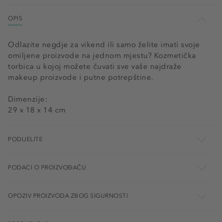
OPIS
Odlazite negdje za vikend ili samo želite imati svoje
omiljene proizvode na jednom mjestu? Kozmetička
torbica u kojoj možete čuvati sve vaše najdraže
makeup proizvode i putne potrepštine.
Dimenzije:
29 x 18 x 14 cm
PODIJELITE
PODACI O PROIZVOĐAČU
OPOZIV PROIZVODA ZBOG SIGURNOSTI