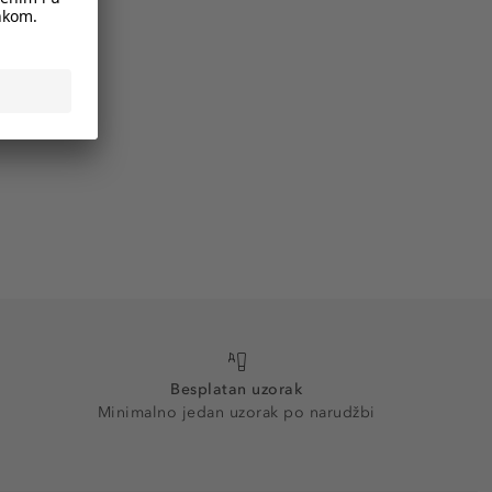
Besplatan uzorak
Minimalno jedan uzorak po narudžbi