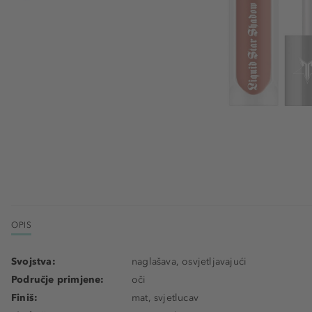
OPIS
Svojstva:
naglašava, osvjetljavajući
Područje primjene:
oči
Finiš:
mat, svjetlucav