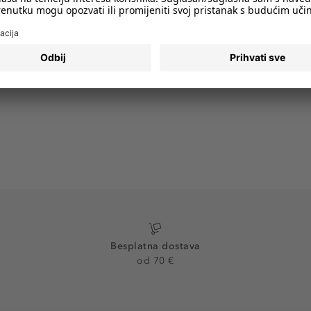
imali obavijesti o svim trendovima i
PRIJAVA
Besplatna dostava
od 70 €