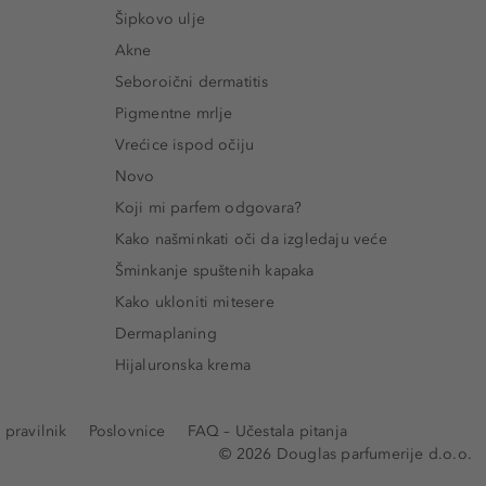
Šipkovo ulje
Akne
Seboroični dermatitis
Pigmentne mrlje
Vrećice ispod očiju
Novo
Koji mi parfem odgovara?
Kako našminkati oči da izgledaju veće
Šminkanje spuštenih kapaka
Kako ukloniti mitesere
Dermaplaning
Hijaluronska krema
pravilnik
Poslovnice
FAQ – Učestala pitanja
© 2026 Douglas parfumerije d.o.o.