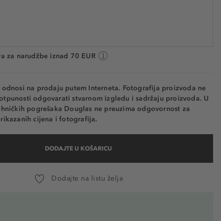
0346
4.180,00 € / 1 l
Cijena na 2.5.2025.: 22,99 €
va: 2 do 5 radnih dana
va za narudžbe iznad 70 EUR
e odnosi na prodaju putem Interneta. Fotografija proizvoda ne
otpunosti odgovarati stvarnom izgledu i sadržaju proizvoda. U
tehničkih pogrešaka Douglas ne preuzima odgovornost za
rikazanih cijena i fotografija.
DODAJTE U KOŠARICU
Dodajte na listu želja