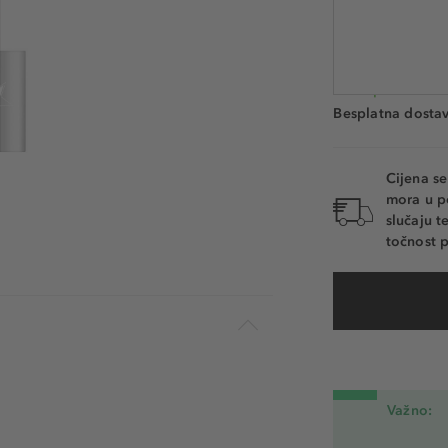
Šifra artikla JEF1
Dostupno. Dosta
Besplatna dosta
Cijena s
mora u p
slučaju 
točnost p
Važno: