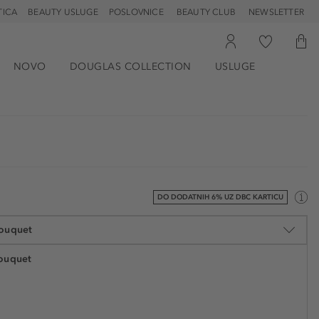
TICA
BEAUTY USLUGE
POSLOVNICE
BEAUTY CLUB
NEWSLETTER
NOVO
DOUGLAS COLLECTION
USLUGE
DO DODATNIH 6% UZ DBC KARTICU
ouquet
ouquet
22,99 €