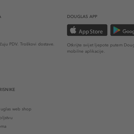
A
DOUGLAS APP
učuju PDV.
Troškovi dostave.
Otkrijte svijet ljepote putem Dou
mobilne aplikacije.
RISNIKE
ouglas web shop
oljstvu
rema