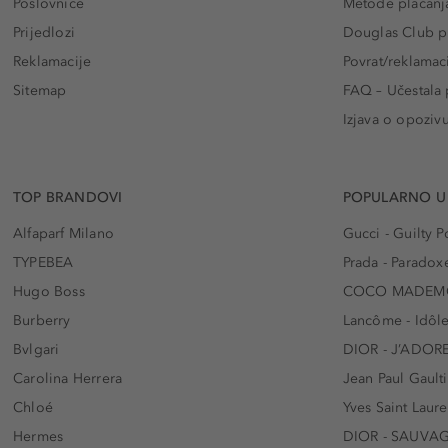
Poslovnice
Metode plaćanj
Prijedlozi
Douglas Club pr
Reklamacije
Povrat/reklamac
Sitemap
FAQ – Učestala 
Izjava o opoziv
TOP BRANDOVI
POPULARNO U
Alfaparf Milano
Gucci - Guilty
TYPEBEA
Prada - Paradox
Hugo Boss
COCO MADEMO
Burberry
Lancôme - Idôl
Bvlgari
DIOR - J’ADOR
Carolina Herrera
Jean Paul Gaulti
Chloé
Yves Saint Laur
Hermes
DIOR - SAUVA