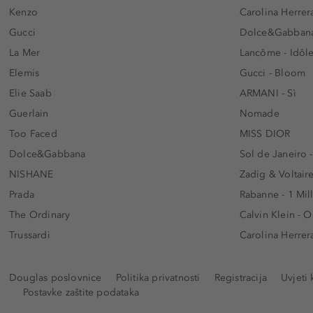
Kenzo
Carolina Herrer
Gucci
Dolce&Gabbana
La Mer
Lancôme - Idôl
Elemis
Gucci - Bloom
Elie Saab
ARMANI - Sì
Guerlain
Nomade
Too Faced
MISS DIOR
Dolce&Gabbana
Sol de Janeiro 
NISHANE
Zadig & Voltaire
Prada
Rabanne - 1 Mil
The Ordinary
Calvin Klein - 
Trussardi
Carolina Herrer
Douglas poslovnice
Politika privatnosti
Registracija
Uvjeti 
Postavke zaštite podataka