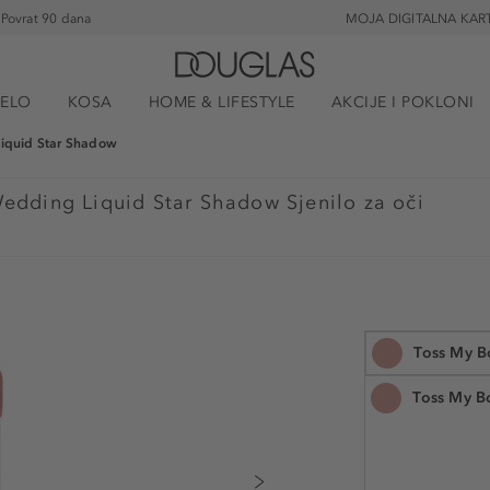
Povrat 90 dana
MOJA DIGITALNA KAR
JELO
KOSA
HOME & LIFESTYLE
AKCIJE I POKLONI
iquid Star Shadow
Wedding Liquid Star Shadow Sjenilo za oči
Toss My B
Toss My B
5.5 ml