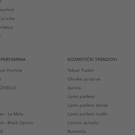
a
avilnik
ija robe
pitanja
u
 PARFEMIMA
KOZMETIČKI TRENDOVI
 Pour Homme
Tekuci Puderi
e
Olovke za obrve
ISELLE
Sjenila
e
Ljetni parfemi
E
Ljetni parfemi ženski
er - Le Male
Ljetni parfemi muški
ent - Black Opium
Losioni za tijelo
GE
Rumenila