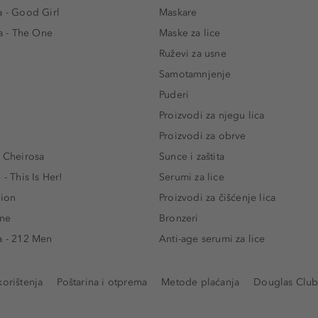
a - Good Girl
Maskare
 - The One
Maske za lice
e
Ruževi za usne
Samotamnjenje
Puderi
Proizvodi za njegu lica
Proizvodi za obrve
- Cheirosa
Sunce i zaštita
 - This Is Her!
Serumi za lice
lion
Proizvodi za čišćenje lica
One
Bronzeri
a - 212 Men
Anti-age serumi za lice
korištenja
Poštarina i otprema
Metode plaćanja
Douglas Club 