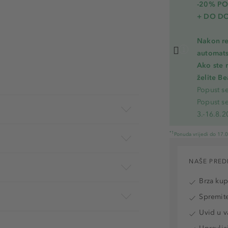
-20% P
+ DO D
Nakon re
automats
Ako ste 
želite B
Popust s
Popust s
3.-16.8.2
*1
Ponuda vrijedi do 17.
NAŠE PRED
Brza ku
Spremite
Uvid u v