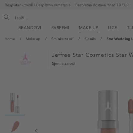
Besplatan uzorak / Besplatno zamatanje
Besplatna dostava iznad 70 EUR
BRANDOVI
PARFEMI
MAKE UP
LICE
TI
Home
Make up
Šminka za oči
Sjenila
Star Wedding L
Jeffree Star Cosmetics
Star 
Sjenila za oči