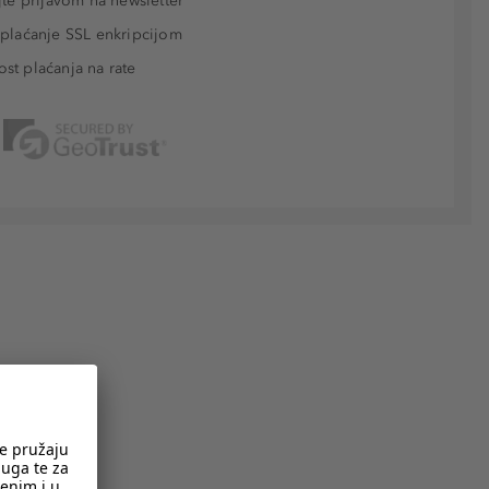
jte prijavom na newsletter
plaćanje SSL enkripcijom
t plaćanja na rate