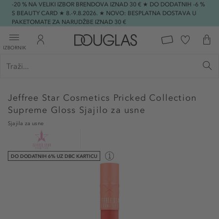
-20 % NA VELIKI IZBOR BRENDOVA IZNAD 30 € ★ DO DODATNIH -6 %
S BEAUTY CARD ★ 8.-9.8.2026. ★ NOVO: BESPLATNA DOSTAVA U
PAKETOMATE ZA NARUDŽBE IZNAD 30 €
IZBORNIK
Jeffree Star Cosmetics
Pricked Collection
Supreme Gloss Sjajilo za usne
Sjajila za usne
DO DODATNIH 6% UZ DBC KARTICU