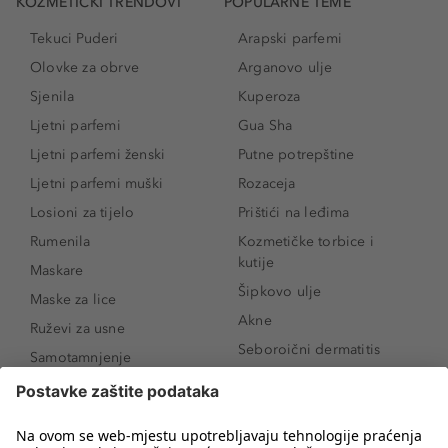
KOZMETIČKI TRENDOVI
POPULARNE TEME
Tekuci Puderi
Arapski parfemi
Olovke za obrve
Arganovo ulje
Sjenila
Kuperoza
Ljetni parfemi
Gua Sha
Ljetni parfemi ženski
Putne potrepštine
Ljetni parfemi muški
Rozaceja
Losioni za tijelo
Prištići na leđima
Rumenila
Kozmetičke torbice i
kutije
Maskare
Šipkovo ulje
Maske za lice
Akne
Ruževi za usne
Seboroični dermatitis
Samotamnjenje
Pigmentne mrlje
Puderi
Vrećice ispod očiju
Proizvodi za njegu lica
Novo
Proizvodi za obrve