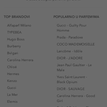
TOP BRANDOVI
POPULARNO U PARFEMIMA
Alfaparf Milano
Gucci - Guilty Pour
Homme
TYPEBEA
Prada - Paradoxe
Hugo Boss
COCO MADEMOISELLE
Burberry
Lancôme - Idôle
Bvlgari
DIOR - J’ADORE
Carolina Herrera
Jean Paul Gaultier - Le
Chloé
Male
Hermes
Yves Saint Laurent -
Kenzo
Black Opium
Gucci
DIOR - SAUVAGE
La Mer
Carolina Herrera - Good
Girl
Elemis