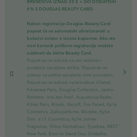
BRENDOVA IZNAD 30 € + DO DODATNIH
6% S DOUGLAS BEAUTY CARD.
Nakon registracije Douglas Beauty Card
popust će se automatski obračunavati u
košarici ovisno o iznosu kupovine. Ako ste
novi korisnik prilikom registracije možete
odabrati da želite Beauty Card.
Popust se ne odnosi na već snižene i
posebno označene artikle. Popust se ne
odnosi na artikle označene mint ponudom.
Popust se ne odnosi na brendove Chanel,
Kérastase Paris, Douglas Collection, Jardin
Bohème, one.two.free!, Augustinus Bader,
Kilian Paris, Rituals, Xerjoff, Too Faced, Kylie
Cosmetics, Zarkoperfume, Morphe, Kylie
Skin, e.l.f. Cosmetics, Kylie Jenner
Fragrance, Khloe Kardashian, Typebea, NEST
New York, Born to Stand Out, Orebella,