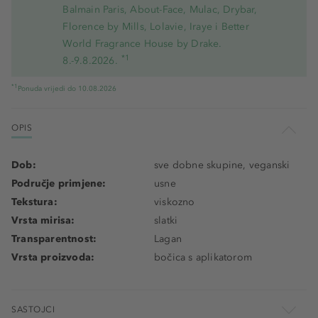
Balmain Paris, About-Face, Mulac, Drybar,
Florence by Mills, Lolavie, Iraye i Better
World Fragrance House by Drake.
*1
8.-9.8.2026.
*1
Ponuda vrijedi do 10.08.2026
OPIS
Dob:
sve dobne skupine, veganski
Područje primjene:
usne
Tekstura:
viskozno
Vrsta mirisa:
slatki
Transparentnost:
Lagan
Vrsta proizvoda:
bočica s aplikatorom
SASTOJCI