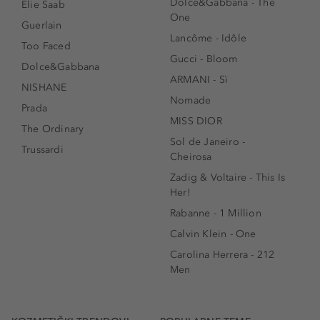
Dolce&Gabbana - The
Elie Saab
One
Guerlain
Lancôme - Idôle
Too Faced
Gucci - Bloom
Dolce&Gabbana
ARMANI - Sì
NISHANE
Nomade
Prada
MISS DIOR
The Ordinary
Sol de Janeiro -
Trussardi
Cheirosa
Zadig & Voltaire - This Is
Her!
Rabanne - 1 Million
Calvin Klein - One
Carolina Herrera - 212
Men