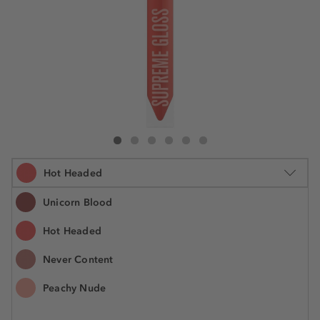
Jeffree Star Cosmetics Pricked Collection Supreme Gloss
Pricked Collection Supreme Gloss
Pricked Collection Supreme Gloss
Pricked Collection Supreme Gloss
Pricked Collection Supreme Gloss
Pricked Collection Supreme Gloss
Hot Headed
Unicorn Blood
Hot Headed
5.1 ml
Never Content
21,90 €
Šifra artikla JEF06264
4.294,10 € / 1 l
Peachy Nude
Cijena na 2.5.2025.: 21,90 €