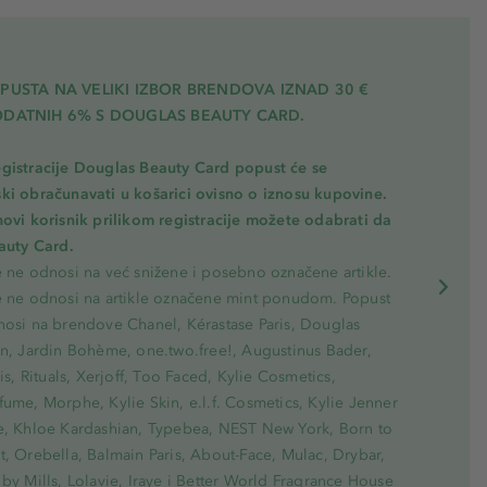
PUSTA NA VELIKI IZBOR BRENDOVA IZNAD 30 €
ODATNIH 6% S DOUGLAS BEAUTY CARD.
gistracije Douglas Beauty Card popust će se
ki obračunavati u košarici ovisno o iznosu kupovine.
novi korisnik prilikom registracije možete odabrati da
eauty Card.
e ne odnosi na već snižene i posebno označene artikle.
e ne odnosi na artikle označene mint ponudom. Popust
nosi na brendove Chanel, Kérastase Paris, Douglas
on, Jardin Bohème, one.two.free!, Augustinus Bader,
ris, Rituals, Xerjoff, Too Faced, Kylie Cosmetics,
ume, Morphe, Kylie Skin, e.l.f. Cosmetics, Kylie Jenner
e, Khloe Kardashian, Typebea, NEST New York, Born to
, Orebella, Balmain Paris, About-Face, Mulac, Drybar,
by Mills, Lolavie, Iraye i Better World Fragrance House