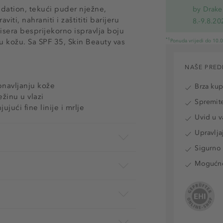
ndation, tekući puder nježne,
by Drake
ti, nahraniti i zaštititi barijeru
8.-9.8.20
sera besprijekorno ispravlja boju
*1
olju kožu. Sa SPF 35, Skin Beauty vas
Ponuda vrijedi do 10.
NAŠE PRED
obnavljanju kože
Brza ku
ežinu u vlazi
Spremite
jući fine linije i mrlje
Uvid u v
Upravlja
Sigurno 
Mogućnos