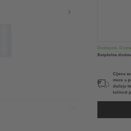
30 ml
Šifra artikla ISA43
Dostupno. Dosta
Besplatna dosta
Cijena s
mora u p
slučaju 
točnost p