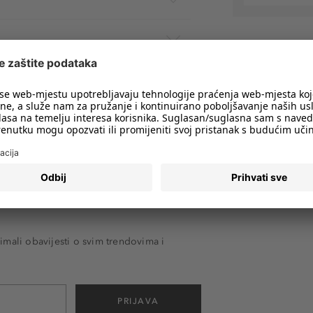
imali obavijesti o svim trendovima i
PRIJAVA