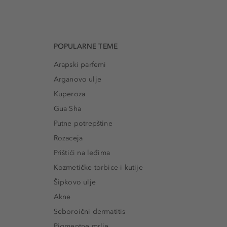
POPULARNE TEME
Arapski parfemi
Arganovo ulje
Kuperoza
Gua Sha
Putne potrepštine
Rozaceja
Prištići na leđima
Kozmetičke torbice i kutije
Šipkovo ulje
Akne
Seboroični dermatitis
Pigmentne mrlje