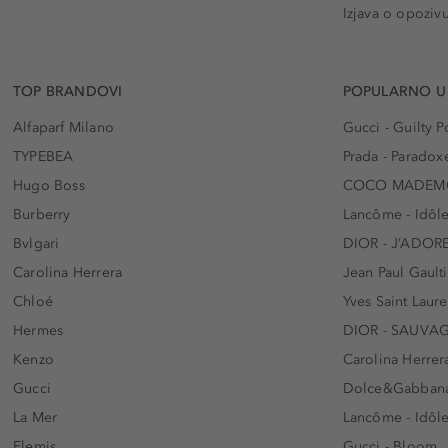
Izjava o opoziv
TOP BRANDOVI
POPULARNO U
Alfaparf Milano
Gucci - Guilty
TYPEBEA
Prada - Paradox
Hugo Boss
COCO MADEMO
Burberry
Lancôme - Idôl
Bvlgari
DIOR - J’ADOR
Carolina Herrera
Jean Paul Gaulti
Chloé
Yves Saint Laur
Hermes
DIOR - SAUVA
Kenzo
Carolina Herrer
Gucci
Dolce&Gabbana
La Mer
Lancôme - Idôl
Elemis
Gucci - Bloom