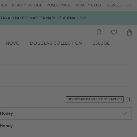
TICA
BEAUTY USLUGE
POSLOVNICE
BEAUTY CLUB
NEWSLETTER
DOSTAVA U PAKETOMATE ZA NARUDŽBE IZNAD 30 €
NOVO
DOUGLAS COLLECTION
USLUGE
DO DODATNIH 6% UZ DBC KARTICU
t Honey
 Honey