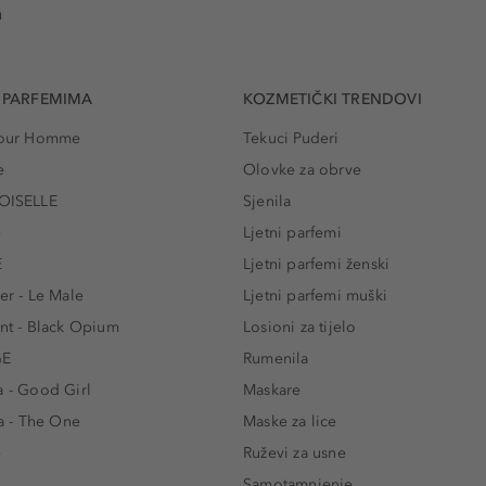
u
 PARFEMIMA
KOZMETIČKI TRENDOVI
 Pour Homme
Tekuci Puderi
e
Olovke za obrve
ISELLE
Sjenila
e
Ljetni parfemi
E
Ljetni parfemi ženski
er - Le Male
Ljetni parfemi muški
ent - Black Opium
Losioni za tijelo
GE
Rumenila
a - Good Girl
Maskare
 - The One
Maske za lice
e
Ruževi za usne
Samotamnjenje