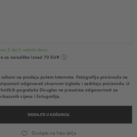
16,92 €
056
564,00 € / 1 l
Najniža cijena u posljednjih 30 dana 33,84 €
UŠTEDITE -50%
va: 2 do 5 radnih dana
va za narudžbe iznad 70 EUR
e odnosi na prodaju putem Interneta. Fotografija proizvoda ne
otpunosti odgovarati stvarnom izgledu i sadržaju proizvoda. U
tehničkih pogrešaka Douglas ne preuzima odgovornost za
rikazanih cijena i fotografija.
DODAJTE U KOŠARICU
Dodajte na listu želja