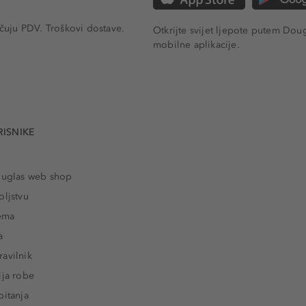
učuju PDV.
Troškovi dostave.
Otkrijte svijet ljepote putem Dou
mobilne aplikacije.
RISNIKE
ouglas web shop
oljstvu
rema
a
avilnik
ija robe
pitanja