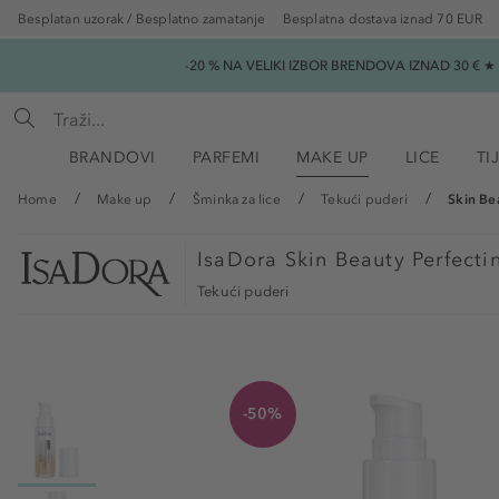
Besplatan uzorak / Besplatno zamatanje
Besplatna dostava iznad 70 EUR
-20 % NA VELIKI IZBOR BRENDOVA IZNAD 30 € 
BRANDOVI
PARFEMI
MAKE UP
LICE
TI
Home
Make up
Šminka za lice
Tekući puderi
Skin Be
IsaDora
Skin Beauty Perfecti
Tekući puderi
-50%