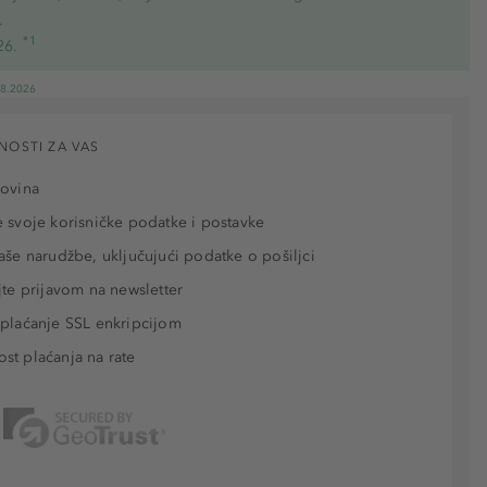
.
*1
26.
08.2026
NOSTI ZA VAS
povina
 svoje korisničke podatke i postavke
aše narudžbe, uključujući podatke o pošiljci
jte prijavom na newsletter
plaćanje SSL enkripcijom
t plaćanja na rate