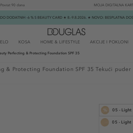
Povrat 90 dana
MOJA DIGITALNA KAR
★ DO DODATNIH -6 % S BEAUTY CARD ★ 8.-9.8.2026. ★ NOVO: BESPLATNA 
JELO
KOSA
HOME & LIFESTYLE
AKCIJE I POKLONI
auty Perfecting & Protecting Foundation SPF 35
ng & Protecting Foundation SPF 35 Tekući puder
%
05 - Ligh
05 - Light