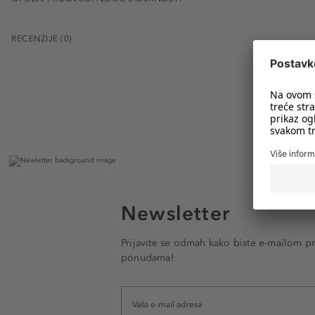
RECENZIJE (0)
Newsletter
Prijavite se odmah kako biste e-mailom pr
ponudama!