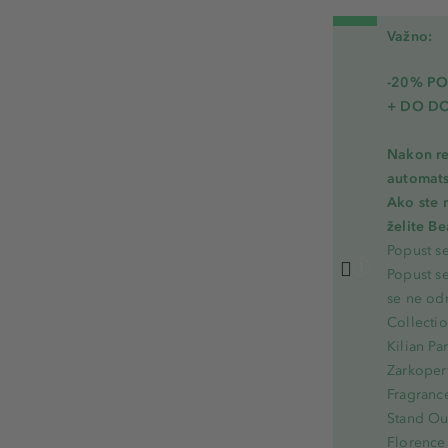
Važno:
-20% PO
+ DO D
Nakon re
automats
Ako ste 
želite B
Popust s
Popust s
se ne od
Collecti
Kilian Pa
Zarkoperf
Fragranc
Stand Out
Florence 