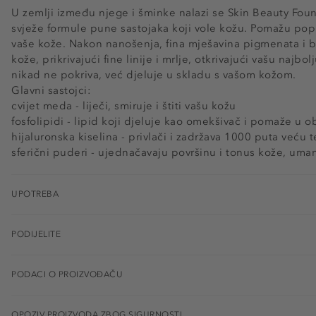
U zemlji između njege i šminke nalazi se Skin Beauty Fou
svježe formule pune sastojaka koji vole kožu. Pomažu popravi
vaše kože. Nakon nanošenja, fina mješavina pigmenata i bi
kože, prikrivajući fine linije i mrlje, otkrivajući vašu najb
nikad ne pokriva, već djeluje u skladu s vašom kožom.
Glavni sastojci:
cvijet meda - liječi, smiruje i štiti vašu kožu
fosfolipidi - lipid koji djeluje kao omekšivač i pomaže u 
hijaluronska kiselina - privlači i zadržava 1000 puta veću t
sferični puderi - ujednačavaju površinu i tonus kože, umanju
UPOTREBA
PODIJELITE
PODACI O PROIZVOĐAČU
OPOZIV PROIZVODA ZBOG SIGURNOSTI