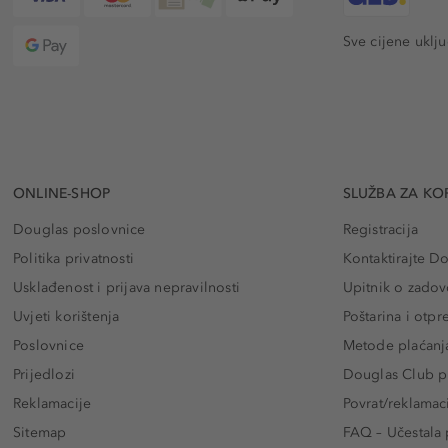
Sve cijene uklj
ONLINE-SHOP
SLUŽBA ZA KO
Douglas poslovnice
Registracija
Politika privatnosti
Kontaktirajte D
Usklađenost i prijava nepravilnosti
Upitnik o zadov
Uvjeti korištenja
Poštarina i otp
Poslovnice
Metode plaćanj
Prijedlozi
Douglas Club pr
Reklamacije
Povrat/reklamac
Sitemap
FAQ – Učestala 