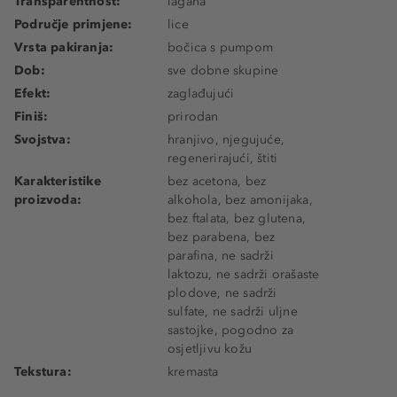
Transparentnost:
lagana
Područje primjene:
lice
Vrsta pakiranja:
bočica s pumpom
Dob:
sve dobne skupine
Efekt:
zaglađujući
Finiš:
prirodan
Svojstva:
hranjivo, njegujuće,
regenerirajući, štiti
Karakteristike
bez acetona, bez
proizvoda:
alkohola, bez amonijaka,
bez ftalata, bez glutena,
bez parabena, bez
parafina, ne sadrži
laktozu, ne sadrži orašaste
plodove, ne sadrži
sulfate, ne sadrži uljne
sastojke, pogodno za
osjetljivu kožu
Tekstura:
kremasta