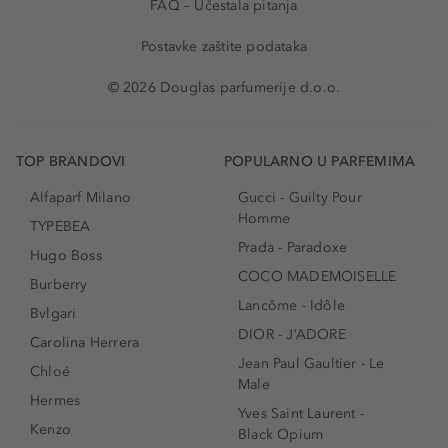
FAQ – Učestala pitanja
Postavke zaštite podataka
© 2026 Douglas parfumerije d.o.o.
TOP BRANDOVI
POPULARNO U PARFEMIMA
Alfaparf Milano
Gucci - Guilty Pour
Homme
TYPEBEA
Prada - Paradoxe
Hugo Boss
COCO MADEMOISELLE
Burberry
Lancôme - Idôle
Bvlgari
DIOR - J’ADORE
Carolina Herrera
Jean Paul Gaultier - Le
Chloé
Male
Hermes
Yves Saint Laurent -
Kenzo
Black Opium