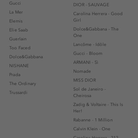
Gucci
DIOR - SAUVAGE
La Mer
Carolina Herrera - Good
Girl
Elemis
Dolce&Gabbana - The
Elie Saab
One
Guerlain
Lancôme - Idôle
Too Faced
Gucci - Bloom
Dolce&Gabbana
ARMANI - Sì
NISHANE
Nomade
Prada
MISS DIOR
The Ordinary
Sol de Janeiro -
Trussardi
Cheirosa
Zadig & Voltaire - This Is
Her!
Rabanne - 1 Million
Calvin Klein - One
Carolina Herrera - 212