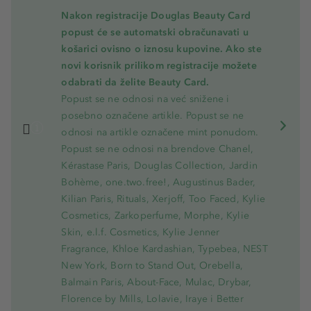
Nakon registracije Douglas Beauty Card
popust će se automatski obračunavati u
košarici ovisno o iznosu kupovine. Ako ste
novi korisnik prilikom registracije možete
odabrati da želite Beauty Card.
Popust se ne odnosi na već snižene i
posebno označene artikle. Popust se ne
odnosi na artikle označene mint ponudom.
Popust se ne odnosi na brendove Chanel,
Kérastase Paris, Douglas Collection, Jardin
Bohème, one.two.free!, Augustinus Bader,
Kilian Paris, Rituals, Xerjoff, Too Faced, Kylie
Cosmetics, Zarkoperfume, Morphe, Kylie
Skin, e.l.f. Cosmetics, Kylie Jenner
Fragrance, Khloe Kardashian, Typebea, NEST
New York, Born to Stand Out, Orebella,
Balmain Paris, About-Face, Mulac, Drybar,
Florence by Mills, Lolavie, Iraye i Better