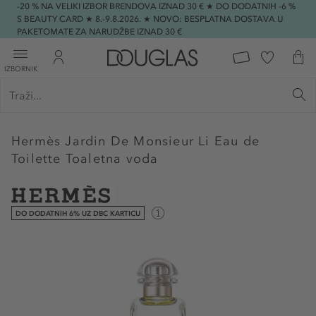
-20 % NA VELIKI IZBOR BRENDOVA IZNAD 30 € ★ DO DODATNIH -6 %
S BEAUTY CARD ★ 8.-9.8.2026. ★ NOVO: BESPLATNA DOSTAVA U
PAKETOMATE ZA NARUDŽBE IZNAD 30 €
IZBORNIK
Hermès
Jardin De Monsieur Li Eau de
Toilette Toaletna voda
DO DODATNIH 6% UZ DBC KARTICU