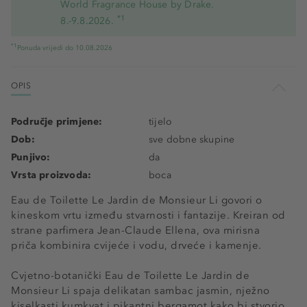
World Fragrance House by Drake.
*1
8.-9.8.2026.
*1
Ponuda vrijedi do 10.08.2026
OPIS
Područje primjene:
tijelo
Dob:
sve dobne skupine
Punjivo:
da
Vrsta proizvoda:
boca
Eau de Toilette Le Jardin de Monsieur Li govori o
kineskom vrtu između stvarnosti i fantazije. Kreiran od
strane parfimera Jean-Claude Ellena, ova mirisna
priča kombinira cvijeće i vodu, drveće i kamenje.
Cvjetno-botanički Eau de Toilette Le Jardin de
Monsieur Li spaja delikatan sambac jasmin, nježno
kiselkasti kumkvat i pikantni bergamot kako bi stvorio