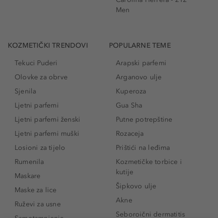
Men
KOZMETIČKI TRENDOVI
POPULARNE TEME
Tekuci Puderi
Arapski parfemi
Olovke za obrve
Arganovo ulje
Sjenila
Kuperoza
Ljetni parfemi
Gua Sha
Ljetni parfemi ženski
Putne potrepštine
Ljetni parfemi muški
Rozaceja
Losioni za tijelo
Prištići na leđima
Rumenila
Kozmetičke torbice i
kutije
Maskare
Šipkovo ulje
Maske za lice
Akne
Ruževi za usne
Seboroični dermatitis