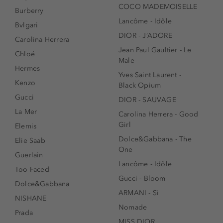
COCO MADEMOISELLE
Burberry
Lancôme - Idôle
Bvlgari
DIOR - J’ADORE
Carolina Herrera
Jean Paul Gaultier - Le
Chloé
Male
Hermes
Yves Saint Laurent -
Kenzo
Black Opium
Gucci
DIOR - SAUVAGE
La Mer
Carolina Herrera - Good
Girl
Elemis
Dolce&Gabbana - The
Elie Saab
One
Guerlain
Lancôme - Idôle
Too Faced
Gucci - Bloom
Dolce&Gabbana
ARMANI - Sì
NISHANE
Nomade
Prada
MISS DIOR