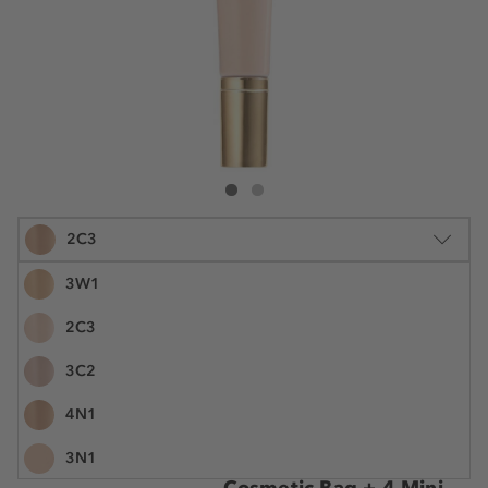
Estée Lauder Futurist Hydra Rescue Moisturizing
Futurist Hydra Rescue Moisturizing Makeup 
2C3
3W1
2C3
30 ml
3C2
73,99 €
Šifra artikla EL466685
2.466,30 € / 1 l
4N1
Poklon Estée Lauder
3N1
Cosmetic Bag + 4 Mini