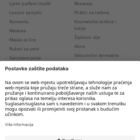
Ljetni parfemi muški
Rozaceja
Losioni za tijelo
Prištići na leđima
Rumenila
Kozmetičke torbice i
kutije
Maskare
Šipkovo ulje
Maske za lice
Akne
Ruževi za usne
Seboroični dermatitis
Samotamnjenje
Pigmentne mrlje
Puderi
Vrećice ispod očiju
Proizvodi za njegu lica
Novo
Proizvodi za obrve
Koji mi parfem
Sunce i zaštita
odgovara?
Serumi za lice
Kako našminkati oči da
Proizvodi za čišćenje lica
izgledaju veće
Bronzeri
Šminkanje spuštenih
kapaka
Anti-age serumi za lice
Kako ukloniti mitesere