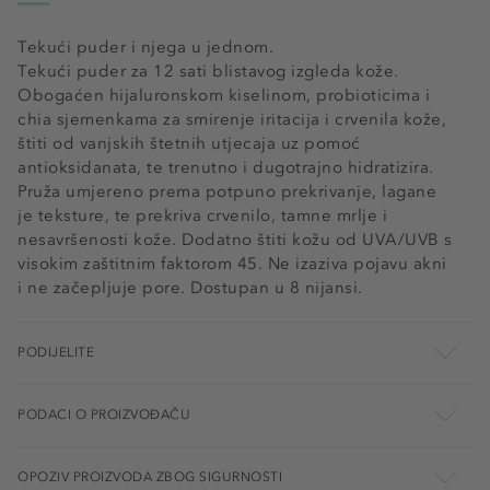
Tekući puder i njega u jednom.
Tekući puder za 12 sati blistavog izgleda kože.
Obogaćen hijaluronskom kiselinom, probioticima i
chia sjemenkama za smirenje iritacija i crvenila kože,
štiti od vanjskih štetnih utjecaja uz pomoć
antioksidanata, te trenutno i dugotrajno hidratizira.
Pruža umjereno prema potpuno prekrivanje, lagane
je teksture, te prekriva crvenilo, tamne mrlje i
nesavršenosti kože. Dodatno štiti kožu od UVA/UVB s
visokim zaštitnim faktorom 45. Ne izaziva pojavu akni
i ne začepljuje pore. Dostupan u 8 nijansi.
PODIJELITE
PODACI O PROIZVOĐAČU
OPOZIV PROIZVODA ZBOG SIGURNOSTI