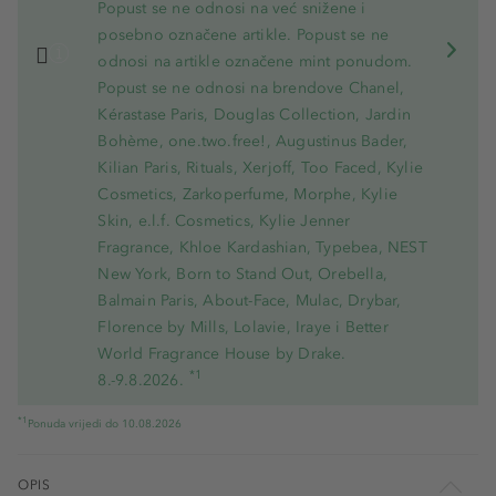
Popust se ne odnosi na već snižene i
posebno označene artikle. Popust se ne
odnosi na artikle označene mint ponudom.
Popust se ne odnosi na brendove Chanel,
Kérastase Paris, Douglas Collection, Jardin
Bohème, one.two.free!, Augustinus Bader,
Kilian Paris, Rituals, Xerjoff, Too Faced, Kylie
Cosmetics, Zarkoperfume, Morphe, Kylie
Skin, e.l.f. Cosmetics, Kylie Jenner
Fragrance, Khloe Kardashian, Typebea, NEST
New York, Born to Stand Out, Orebella,
Balmain Paris, About-Face, Mulac, Drybar,
Florence by Mills, Lolavie, Iraye i Better
World Fragrance House by Drake.
*1
8.-9.8.2026.
*1
Ponuda vrijedi do 10.08.2026
OPIS