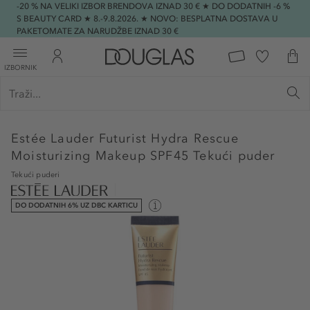
-20 % NA VELIKI IZBOR BRENDOVA IZNAD 30 € ★ DO DODATNIH -6 %
S BEAUTY CARD ★ 8.-9.8.2026. ★ NOVO: BESPLATNA DOSTAVA U
PAKETOMATE ZA NARUDŽBE IZNAD 30 €
IZBORNIK
Estée Lauder
Futurist Hydra Rescue
Moisturizing Makeup SPF45 Tekući puder
Tekući puderi
DO DODATNIH 6% UZ DBC KARTICU