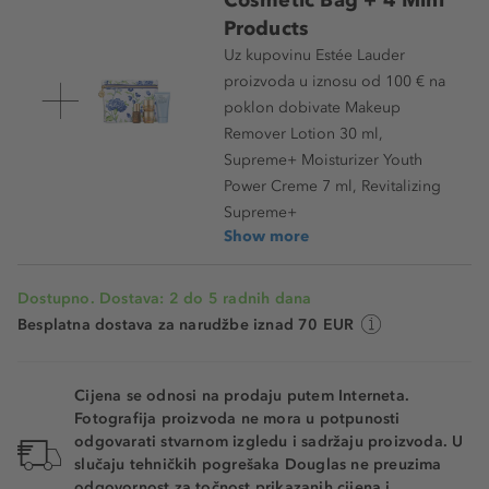
2N1
Products
Uz kupovinu Estée Lauder
3N2
proizvoda u iznosu od 100 € na
2W1
poklon dobivate Makeup
Remover Lotion 30 ml,
Supreme+ Moisturizer Youth
Power Creme 7 ml, Revitalizing
Supreme+
Show more
Dostupno. Dostava: 2 do 5 radnih dana
Besplatna dostava za narudžbe iznad 70 EUR
Cijena se odnosi na prodaju putem Interneta.
Fotografija proizvoda ne mora u potpunosti
odgovarati stvarnom izgledu i sadržaju proizvoda. U
slučaju tehničkih pogrešaka Douglas ne preuzima
odgovornost za točnost prikazanih cijena i