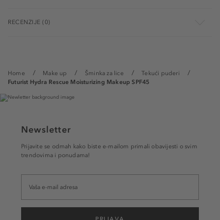
RECENZIJE (0)
Home
Make up
Šminka za lice
Tekući puderi
Futurist Hydra Rescue Moisturizing Makeup SPF45
Newsletter
Prijavite se odmah kako biste e-mailom primali obavijesti o svim
trendovima i ponudama!
PRIJAVA