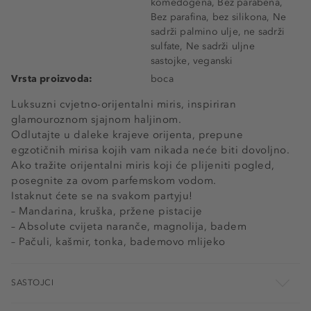
komedogena, Bez parabena,
Bez parafina, bez silikona, Ne
sadrži palmino ulje, ne sadrži
sulfate, Ne sadrži uljne
sastojke, veganski
Vrsta proizvoda:
boca
Luksuzni cvjetno-orijentalni miris, inspiriran
glamouroznom sjajnom haljinom.
Odlutajte u daleke krajeve orijenta, prepune
egzotičnih mirisa kojih vam nikada neće biti dovoljno.
Ako tražite orijentalni miris koji će plijeniti pogled,
posegnite za ovom parfemskom vodom.
Istaknut ćete se na svakom partyju!
– Mandarina, kruška, pržene pistacije
– Absolute cvijeta naranče, magnolija, badem
– Pačuli, kašmir, tonka, bademovo mlijeko
SASTOJCI