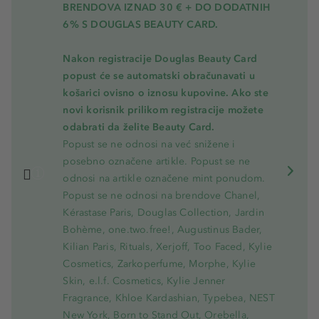
BRENDOVA IZNAD 30 € + DO DODATNIH
6% S DOUGLAS BEAUTY CARD.
Nakon registracije Douglas Beauty Card
popust će se automatski obračunavati u
košarici ovisno o iznosu kupovine. Ako ste
novi korisnik prilikom registracije možete
odabrati da želite Beauty Card.
Popust se ne odnosi na već snižene i
posebno označene artikle. Popust se ne
odnosi na artikle označene mint ponudom.
Popust se ne odnosi na brendove Chanel,
Kérastase Paris, Douglas Collection, Jardin
Bohème, one.two.free!, Augustinus Bader,
Kilian Paris, Rituals, Xerjoff, Too Faced, Kylie
Cosmetics, Zarkoperfume, Morphe, Kylie
Skin, e.l.f. Cosmetics, Kylie Jenner
Fragrance, Khloe Kardashian, Typebea, NEST
New York, Born to Stand Out, Orebella,