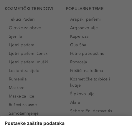
KOZMETIČKI TRENDOVI
POPULARNE TEME
Tekuci Puderi
Arapski parfemi
Olovke za obrve
Arganovo ulje
Sjenila
Kuperoza
Ljetni parfemi
Gua Sha
Ljetni parfemi ženski
Putne potrepštine
Ljetni parfemi muški
Rozaceja
Losioni za tijelo
Prištići na leđima
Rumenila
Kozmetičke torbice i
kutije
Maskare
Šipkovo ulje
Maske za lice
Akne
Ruževi za usne
Seboroični dermatitis
Samotamnjenje
Pigmentne mrlje
Puderi
Vrećice ispod očiju
Proizvodi za njegu lica