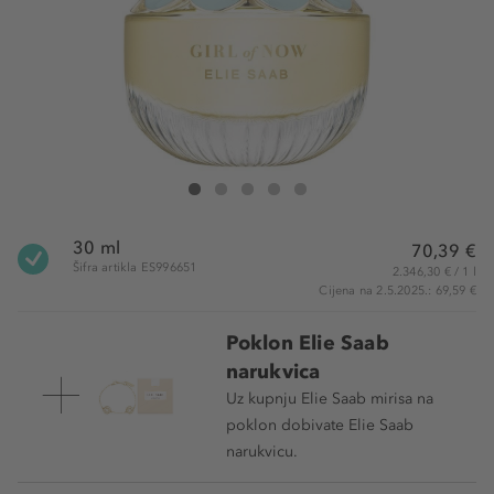
Elie Saab Girl of Now Eau de Parfum
Girl of Now Eau de Parfum
Girl of Now Eau de Parfum
Girl of Now Eau de Parfum
Girl of Now Eau de Parfum
30 ml
70,39 €
Šifra artikla ES996651
2.346,30 € / 1 l
Cijena na 2.5.2025.: 69,59 €
Poklon Elie Saab
narukvica
Uz kupnju Elie Saab mirisa na
poklon dobivate Elie Saab
narukvicu.