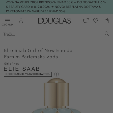
-20 % NA VELIKI IZBOR BRENDOVA IZNAD 30 € ★ DO DODATNIH -6 %
S BEAUTY CARD ★ 8.-9.8.2026. ★ NOVO: BESPLATNA DOSTAVA U
PAKETOMATE ZA NARUDŽBE IZNAD 30 €
IZBORNIK
Elie Saab
Girl of Now Eau de
Parfum Parfemska voda
Girl of Now
DO DODATNIH 6% UZ DBC KARTICU