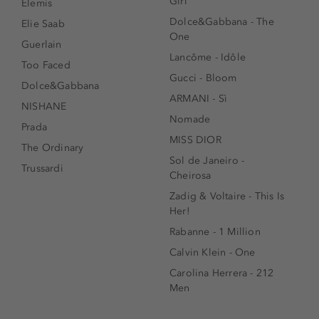
Girl
Elemis
Dolce&Gabbana - The
Elie Saab
One
Guerlain
Lancôme - Idôle
Too Faced
Gucci - Bloom
Dolce&Gabbana
ARMANI - Sì
NISHANE
Nomade
Prada
MISS DIOR
The Ordinary
Sol de Janeiro -
Trussardi
Cheirosa
Zadig & Voltaire - This Is
Her!
Rabanne - 1 Million
Calvin Klein - One
Carolina Herrera - 212
Men