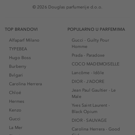
© 2026 Douglas parfumerije d.o.o.
TOP BRANDOVI
POPULARNO U PARFEMIMA
Alfaparf Milano
Gucci - Guilty Pour
Homme
TYPEBEA
Prada - Paradoxe
Hugo Boss
COCO MADEMOISELLE
Burberry
Lancôme - Idôle
Bvlgari
DIOR - J’ADORE
Carolina Herrera
Jean Paul Gaultier - Le
Chloé
Male
Hermes
Yves Saint Laurent -
Kenzo
Black Opium
Gucci
DIOR - SAUVAGE
La Mer
Carolina Herrera - Good