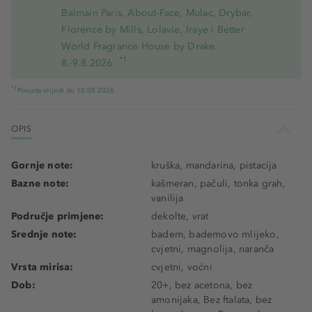
Balmain Paris, About-Face, Mulac, Drybar,
Florence by Mills, Lolavie, Iraye i Better
World Fragrance House by Drake.
*1
8.-9.8.2026.
*1
Ponuda vrijedi do 10.08.2026
OPIS
Gornje note:
kruška, mandarina, pistacija
Bazne note:
kašmeran, pačuli, tonka grah,
vanilija
Područje primjene:
dekolte, vrat
Srednje note:
badem, bademovo mlijeko,
cvjetni, magnolija, naranča
Vrsta mirisa:
cvjetni, voćni
Dob:
20+, bez acetona, bez
amonijaka, Bez ftalata, bez