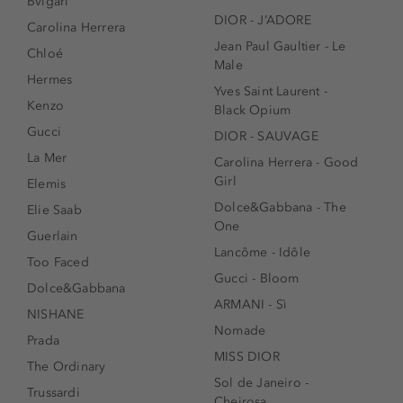
Bvlgari
DIOR - J’ADORE
Carolina Herrera
Jean Paul Gaultier - Le
Chloé
Male
Hermes
Yves Saint Laurent -
Kenzo
Black Opium
Gucci
DIOR - SAUVAGE
La Mer
Carolina Herrera - Good
Girl
Elemis
Dolce&Gabbana - The
Elie Saab
One
Guerlain
Lancôme - Idôle
Too Faced
Gucci - Bloom
Dolce&Gabbana
ARMANI - Sì
NISHANE
Nomade
Prada
MISS DIOR
The Ordinary
Sol de Janeiro -
Trussardi
Cheirosa