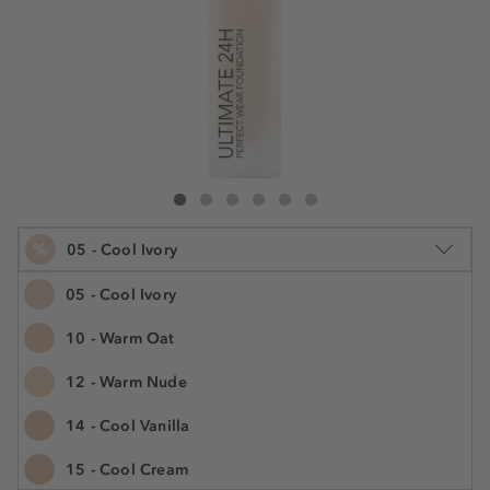
Douglas Collection Ultimate 24H Perfect Wear Foundation
Ultimate 24H Perfect Wear Foundation
Ultimate 24H Perfect Wear Foundation
Ultimate 24H Perfect Wear Foundation
Ultimate 24H Perfect Wear Foundation
Ultimate 24H Perfect Wear Foundat
%
05 - Cool Ivory
05 - Cool Ivory
10 - Warm Oat
30 ml
12 - Warm Nude
13,99 €
Šifra artikla DMU98354
466,30 € / 1 l
14 - Cool Vanilla
Najniža cijena u posljednjih 30 dana 19,99 €
UŠTEDITE -30%
15 - Cool Cream