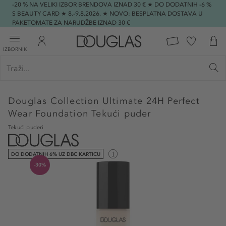
-20 % NA VELIKI IZBOR BRENDOVA IZNAD 30 € ★ DO DODATNIH -6 %
S BEAUTY CARD ★ 8.-9.8.2026. ★ NOVO: BESPLATNA DOSTAVA U
PAKETOMATE ZA NARUDŽBE IZNAD 30 €
IZBORNIK
Douglas Collection
Ultimate 24H Perfect
Wear Foundation Tekući puder
Tekući puderi
DO DODATNIH 6% UZ DBC KARTICU
-30%