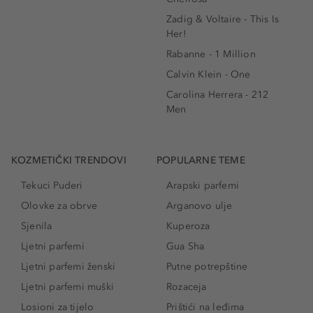
Zadig & Voltaire - This Is
Her!
Rabanne - 1 Million
Calvin Klein - One
Carolina Herrera - 212
Men
KOZMETIČKI TRENDOVI
POPULARNE TEME
Tekuci Puderi
Arapski parfemi
Olovke za obrve
Arganovo ulje
Sjenila
Kuperoza
Ljetni parfemi
Gua Sha
Ljetni parfemi ženski
Putne potrepštine
Ljetni parfemi muški
Rozaceja
Losioni za tijelo
Prištići na leđima