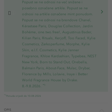
Popust se ne odnosi na već snižene i
posebno označene artikle. Popust se ne
odnosi na artikle označene mint ponudom.
Popust se ne odnosi na brendove Chanel,
Kérastase Paris, Douglas Collection, Jardin
Bohème, one.two.free!, Augustinus Bader,
Kilian Paris, Rituals, Xerjoff, Too Faced, Kylie
Cosmetics, Zarkoperfume, Morphe, Kylie
Skin, e.l.f. Cosmetics, Kylie Jenner
Fragrance, Khloe Kardashian, Typebea, NEST
New York, Born to Stand Out, Orebella,
Balmain Paris, About-Face, Mulac, Drybar,
Florence by Mills, Lolavie, Iraye i Better
World Fragrance House by Drake.
*1
8.-9.8.2026.
*1
Ponuda vrijedi do 10.08.2026
OPIS