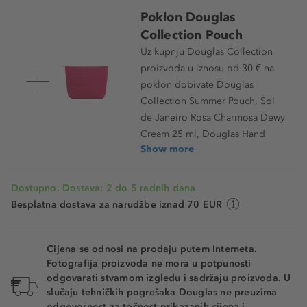
17 - Cool Apricot
Poklon Douglas
Collection Pouch
20 - Warm Natural
Uz kupnju Douglas Collection
proizvoda u iznosu od 30 € na
25 - Warm Beige
poklon dobivate Douglas
30 - Cool Sand
Collection Summer Pouch, Sol
de Janeiro Rosa Charmosa Dewy
35 - Cool Bronze
Cream 25 ml, Douglas Hand
Show more
40 - Cool Spice
45 - Cool Terra
Dostupno. Dostava: 2 do 5 radnih dana
Besplatna dostava za narudžbe iznad 70 EUR
Cijena se odnosi na prodaju putem Interneta.
Fotografija proizvoda ne mora u potpunosti
odgovarati stvarnom izgledu i sadržaju proizvoda. U
slučaju tehničkih pogrešaka Douglas ne preuzima
odgovornost za točnost prikazanih cijena i