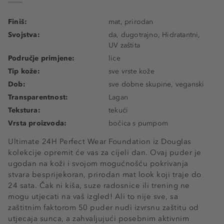
Finiš:
mat, prirodan
Svojstva:
da, dugotrajno, Hidratantni,
UV zaštita
Područje primjene:
lice
Tip kože:
sve vrste kože
Dob:
sve dobne skupine, veganski
Transparentnost:
Lagan
Tekstura:
tekući
Vrsta proizvoda:
bočica s pumpom
Ultimate 24H Perfect Wear Foundation iz Douglas
kolekcije opremit će vas za cijeli dan. Ovaj puder je
ugodan na koži i svojom mogućnošću pokrivanja
stvara besprijekoran, prirodan mat look koji traje do
24 sata. Čak ni kiša, suze radosnice ili trening ne
mogu utjecati na vaš izgled! Ali to nije sve, sa
zaštitnim faktorom 50 puder nudi izvrsnu zaštitu od
utjecaja sunca, a zahvaljujući posebnim aktivnim