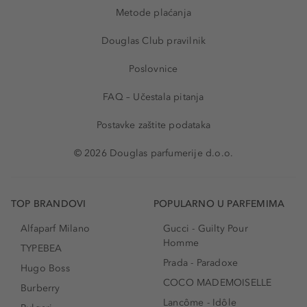
Metode plaćanja
Douglas Club pravilnik
Poslovnice
FAQ – Učestala pitanja
Postavke zaštite podataka
© 2026 Douglas parfumerije d.o.o.
TOP BRANDOVI
POPULARNO U PARFEMIMA
Alfaparf Milano
Gucci - Guilty Pour
Homme
TYPEBEA
Prada - Paradoxe
Hugo Boss
COCO MADEMOISELLE
Burberry
Lancôme - Idôle