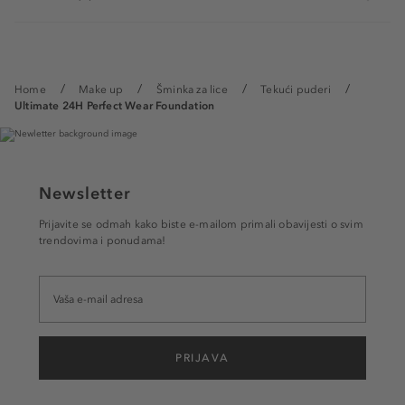
Home
Make up
Šminka za lice
Tekući puderi
Ultimate 24H Perfect Wear Foundation
Newsletter
Prijavite se odmah kako biste e-mailom primali obavijesti o svim
trendovima i ponudama!
PRIJAVA