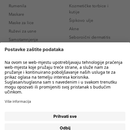
Rumenila
Kozmetičke torbice i
kutije
Maskare
Šipkovo ulje
Maske za lice
Akne
Ruževi za usne
Seboroični dermatitis
Samotamnjenje
Pigmentne mrlje
Puderi
Vrećice ispod očiju
Proizvodi za njegu lica
Novo
Proizvodi za obrve
Koji mi parfem
Sunce i zaštita
odgovara?
Serumi za lice
Kako našminkati oči da
Proizvodi za čišćenje lica
izgledaju veće
Bronzeri
Šminkanje spuštenih
kapaka
Anti-age serumi za lice
Kako ukloniti mitesere
Dermaplaning