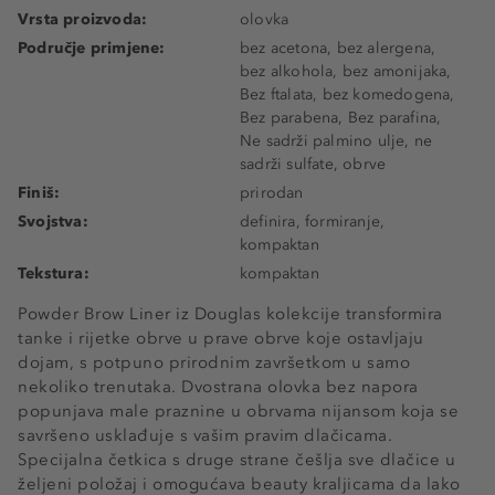
Vrsta proizvoda:
olovka
Područje primjene:
bez acetona, bez alergena,
bez alkohola, bez amonijaka,
Bez ftalata, bez komedogena,
Bez parabena, Bez parafina,
Ne sadrži palmino ulje, ne
sadrži sulfate, obrve
Finiš:
prirodan
Svojstva:
definira, formiranje,
kompaktan
Tekstura:
kompaktan
Powder Brow Liner iz Douglas kolekcije transformira
tanke i rijetke obrve u prave obrve koje ostavljaju
dojam, s potpuno prirodnim završetkom u samo
nekoliko trenutaka. Dvostrana olovka bez napora
popunjava male praznine u obrvama nijansom koja se
savršeno usklađuje s vašim pravim dlačicama.
Specijalna četkica s druge strane češlja sve dlačice u
željeni položaj i omogućava beauty kraljicama da lako