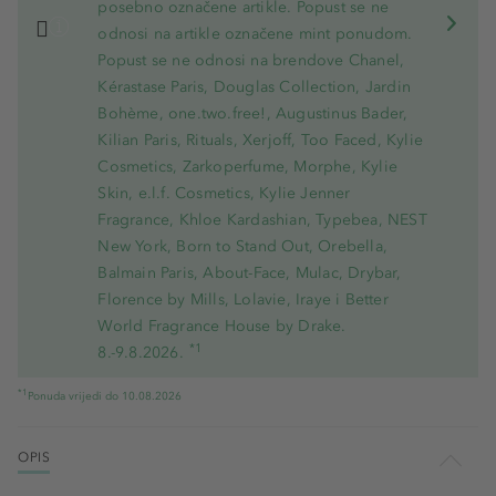
posebno označene artikle. Popust se ne
odnosi na artikle označene mint ponudom.
Popust se ne odnosi na brendove Chanel,
Kérastase Paris, Douglas Collection, Jardin
Bohème, one.two.free!, Augustinus Bader,
Kilian Paris, Rituals, Xerjoff, Too Faced, Kylie
Cosmetics, Zarkoperfume, Morphe, Kylie
Skin, e.l.f. Cosmetics, Kylie Jenner
Fragrance, Khloe Kardashian, Typebea, NEST
New York, Born to Stand Out, Orebella,
Balmain Paris, About-Face, Mulac, Drybar,
Florence by Mills, Lolavie, Iraye i Better
World Fragrance House by Drake.
*1
8.-9.8.2026.
*1
Ponuda vrijedi do 10.08.2026
OPIS