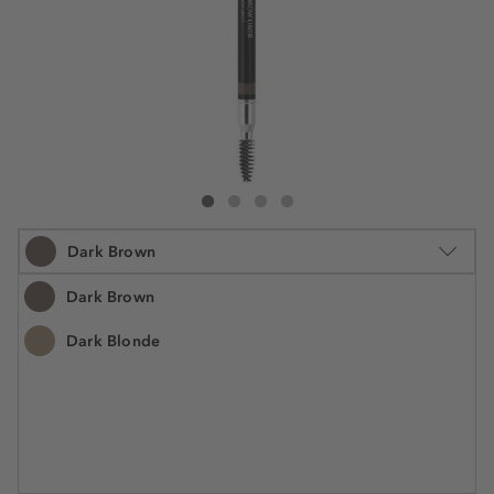
Douglas Collection Powder Brow Liner
Powder Brow Liner
Powder Brow Liner
Powder Brow Liner
Dark Brown
Dark Brown
Dark Blonde
1.85 g
8,99 €
Šifra artikla DMU98221
4.859,50 € / 1 kg
Cijena na 2.5.2025.: 8,99 €
Poklon Douglas