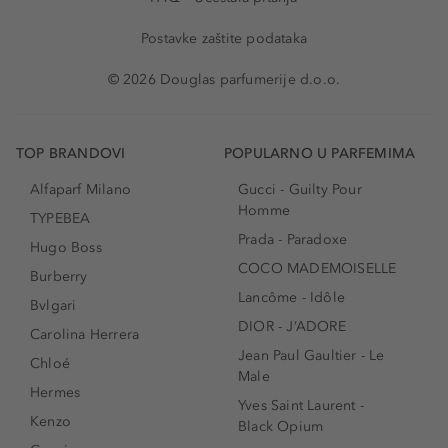
Postavke zaštite podataka
© 2026 Douglas parfumerije d.o.o.
TOP BRANDOVI
POPULARNO U PARFEMIMA
Alfaparf Milano
Gucci - Guilty Pour
Homme
TYPEBEA
Prada - Paradoxe
Hugo Boss
COCO MADEMOISELLE
Burberry
Lancôme - Idôle
Bvlgari
DIOR - J’ADORE
Carolina Herrera
Jean Paul Gaultier - Le
Chloé
Male
Hermes
Yves Saint Laurent -
Kenzo
Black Opium