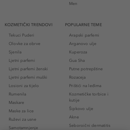
Men
KOZMETIČKI TRENDOVI
POPULARNE TEME
Tekuci Puderi
Arapski parfemi
Olovke za obrve
Arganovo ulje
Sjenila
Kuperoza
Ljetni parfemi
Gua Sha
Ljetni parfemi ženski
Putne potrepštine
Ljetni parfemi muški
Rozaceja
Losioni za tijelo
Prištići na leđima
Rumenila
Kozmetičke torbice i
kutije
Maskare
Šipkovo ulje
Maske za lice
Akne
Ruževi za usne
Seboroični dermatitis
Samotamnjenje