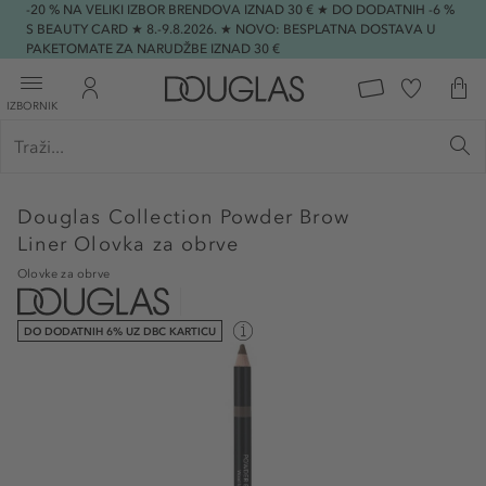
-20 % NA VELIKI IZBOR BRENDOVA IZNAD 30 € ★ DO DODATNIH -6 %
S BEAUTY CARD ★ 8.-9.8.2026. ★ NOVO: BESPLATNA DOSTAVA U
PAKETOMATE ZA NARUDŽBE IZNAD 30 €
IZBORNIK
Douglas Collection
Powder Brow
Liner Olovka za obrve
Olovke za obrve
DO DODATNIH 6% UZ DBC KARTICU