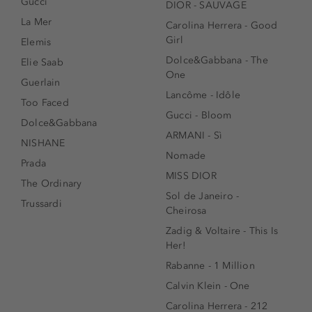
Gucci
DIOR - SAUVAGE
La Mer
Carolina Herrera - Good
Girl
Elemis
Dolce&Gabbana - The
Elie Saab
One
Guerlain
Lancôme - Idôle
Too Faced
Gucci - Bloom
Dolce&Gabbana
ARMANI - Sì
NISHANE
Nomade
Prada
MISS DIOR
The Ordinary
Sol de Janeiro -
Trussardi
Cheirosa
Zadig & Voltaire - This Is
Her!
Rabanne - 1 Million
Calvin Klein - One
Carolina Herrera - 212