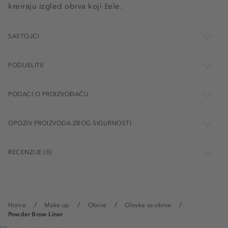
kreiraju izgled obrva koji žele.
SASTOJCI
PODIJELITE
PODACI O PROIZVOĐAČU
OPOZIV PROIZVODA ZBOG SIGURNOSTI
RECENZIJE (0)
Home
Make up
Obrve
Olovke za obrve
Powder Brow Liner