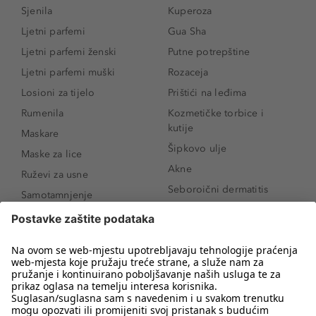
Sjenila
Kuperoza
Ljetni parfemi
Gua Sha
Ljetni parfemi ženski
Putne potrepštine
Ljetni parfemi muški
Rozaceja
Losioni za tijelo
Prištići na leđima
Rumenila
Kozmetičke torbice i
kutije
Maskare
Šipkovo ulje
Maske za lice
Akne
Ruževi za usne
Seboroični dermatitis
Samotamnjenje
Pigmentne mrlje
Puderi
Vrećice ispod očiju
Proizvodi za njegu lica
Novo
Proizvodi za obrve
Koji mi parfem
Sunce i zaštita
odgovara?
Serumi za lice
Kako našminkati oči da