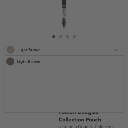
Douglas Collection Powder Brow Liner
Powder Brow Liner
Powder Brow Liner
Powder Brow Liner
Light Brown
Light Brown
1.85 g
8,99 €
Šifra artikla DMU97929
4.859,50 € / 1 kg
Cijena na 2.5.2025.: 8,99 €
Poklon Douglas
Collection Pouch
Uz kupnju Douglas Collection