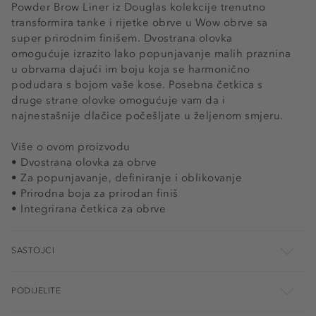
Powder Brow Liner iz Douglas kolekcije trenutno
transformira tanke i rijetke obrve u Wow obrve sa
super prirodnim finišem. Dvostrana olovka
omogućuje izrazito lako popunjavanje malih praznina
u obrvama dajući im boju koja se harmonično
podudara s bojom vaše kose. Posebna četkica s
druge strane olovke omogućuje vam da i
najnestašnije dlačice počešljate u željenom smjeru.
Više o ovom proizvodu
• Dvostrana olovka za obrve
• Za popunjavanje, definiranje i oblikovanje
• Prirodna boja za prirodan finiš
• Integrirana četkica za obrve
SASTOJCI
PODIJELITE