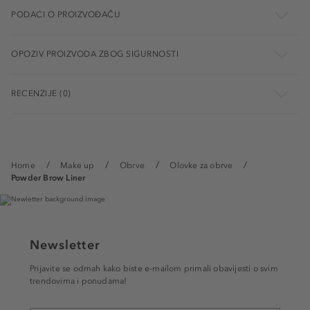
PODACI O PROIZVOĐAČU
OPOZIV PROIZVODA ZBOG SIGURNOSTI
RECENZIJE (0)
Home
Make up
Obrve
Olovke za obrve
Powder Brow Liner
Newsletter
Prijavite se odmah kako biste e-mailom primali obavijesti o svim
trendovima i ponudama!