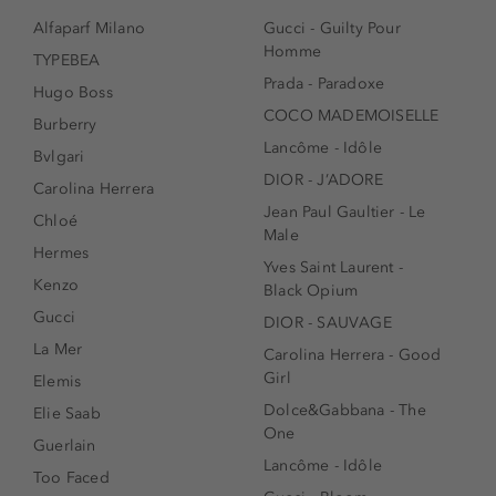
Alfaparf Milano
Gucci - Guilty Pour
Homme
TYPEBEA
Prada - Paradoxe
Hugo Boss
COCO MADEMOISELLE
Burberry
Lancôme - Idôle
Bvlgari
DIOR - J’ADORE
Carolina Herrera
Jean Paul Gaultier - Le
Chloé
Male
Hermes
Yves Saint Laurent -
Kenzo
Black Opium
Gucci
DIOR - SAUVAGE
La Mer
Carolina Herrera - Good
Girl
Elemis
Dolce&Gabbana - The
Elie Saab
One
Guerlain
Lancôme - Idôle
Too Faced