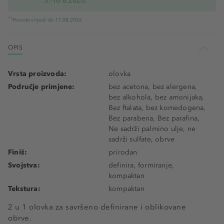
3.-16.8.2026.
*1
Ponuda vrijedi do 17.08.2026
OPIS
Vrsta proizvoda:
olovka
Područje primjene:
bez acetona, bez alergena,
bez alkohola, bez amonijaka,
Bez ftalata, bez komedogena,
Bez parabena, Bez parafina,
Ne sadrži palmino ulje, ne
sadrži sulfate, obrve
Finiš:
prirodan
Svojstva:
definira, formiranje,
kompaktan
Tekstura:
kompaktan
2 u 1 olovka za savršeno definirane i oblikovane
obrve.