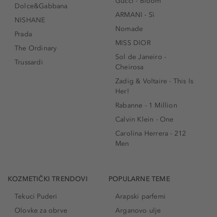
Gucci - Bloom
Dolce&Gabbana
ARMANI - Sì
NISHANE
Nomade
Prada
MISS DIOR
The Ordinary
Sol de Janeiro -
Trussardi
Cheirosa
Zadig & Voltaire - This Is
Her!
Rabanne - 1 Million
Calvin Klein - One
Carolina Herrera - 212
Men
KOZMETIČKI TRENDOVI
POPULARNE TEME
Tekuci Puderi
Arapski parfemi
Olovke za obrve
Arganovo ulje