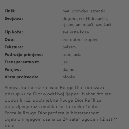
Finiš:
mat, prirodan, satenski
Svojstva:
dugotrajno, Hidratantni,
sjajan, umirujući, uzdižući
Tip kože:
sve vrste kože
Dob:
sve dobne skupine
Tekstura:
balzam
Područje primjene:
usne, usta
Transparentnost:
jak
Punjivo:
da, ne
Vrsta proizvoda:
olovka
Punjivi, kultni ruž za usne Rouge Dior odražava
pristup kuće Dior o održivoj ljepoti. Nakon što ste
potrošili ruž, upotrijebite Rouge Dior Refill za
obnavljanje ruža onoliko često koliko želite.
Formula Rouge Dior prožeta je hidratantnom
cvjetnom njegom usana za 24 sata* ugode i 12 sati**
boje.