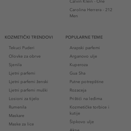
Calvin Klein - One
Carolina Herrera - 212
Men
KOZMETIČKI TRENDOVI
POPULARNE TEME
Tekuci Puderi
Arapski parfemi
Olovke za obrve
Arganovo ulje
Sjenila
Kuperoza
Ljetni parfemi
Gua Sha
Ljetni parfemi ženski
Putne potrepštine
Ljetni parfemi muški
Rozaceja
Losioni za tijelo
Prištići na leđima
Rumenila
Kozmetičke torbice i
kutije
Maskare
Šipkovo ulje
Maske za lice
Akne