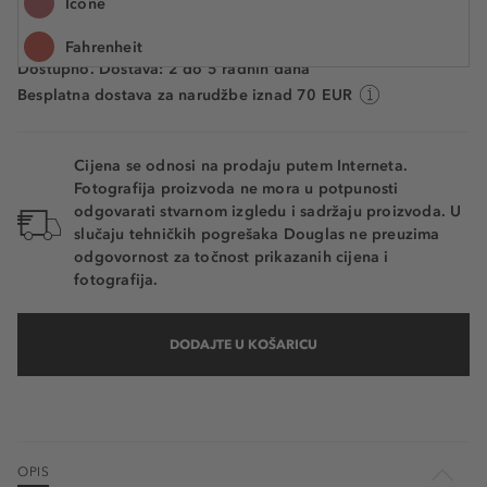
Icone
Cijena na 2.5.2025.: 45,99 €
Fahrenheit
Dostupno. Dostava: 2 do 5 radnih dana
Nude Look
Besplatna dostava za narudžbe iznad 70 EUR
Classic Rosewood
Cijena se odnosi na prodaju putem Interneta.
Together
Fotografija proizvoda ne mora u potpunosti
odgovarati stvarnom izgledu i sadržaju proizvoda. U
RougeGipsy
slučaju tehničkih pogrešaka Douglas ne preuzima
odgovornost za točnost prikazanih cijena i
fotografija.
DODAJTE U KOŠARICU
OPIS