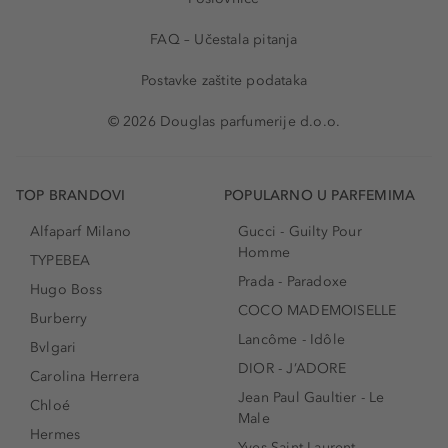
FAQ – Učestala pitanja
Postavke zaštite podataka
© 2026 Douglas parfumerije d.o.o.
TOP BRANDOVI
POPULARNO U PARFEMIMA
Alfaparf Milano
Gucci - Guilty Pour
Homme
TYPEBEA
Prada - Paradoxe
Hugo Boss
COCO MADEMOISELLE
Burberry
Lancôme - Idôle
Bvlgari
DIOR - J’ADORE
Carolina Herrera
Jean Paul Gaultier - Le
Chloé
Male
Hermes
Yves Saint Laurent -