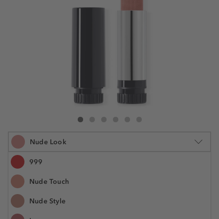
DIOR Rouge Dior The Refill Velvet Lipstick
Rouge Dior The Refill Velvet Lipstick
Rouge Dior The Refill Velvet Lipstick
Rouge Dior The Refill Velvet Lipstick
Rouge Dior The Refill Velvet Lipstick
Rouge Dior The Refill Velvet Lipsti
Nude Look
999
Nude Touch
3.5 g
Nude Style
46,99 €
Šifra artikla C335600100
13.425,70 € / 1 kg