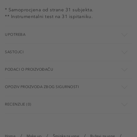
* Samoprocjena od strane 31 subjekta.
** Instrumentalni test na 31 ispitaniku.
UPOTREBA
SASTOJCI
PODACI O PROIZVOĐAČU
OPOZIV PROIZVODA ZBOG SIGURNOSTI
RECENZIJE (0)
Home
Make up
Šminka za usne
Ruževi za usne