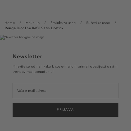
Home
Make up
Šminka za usne
Ruževi za usne
Rouge Dior The Refill Satin Lipstick
Newsletter
Prijavite se odmah kako biste e-mailom primali obavijesti o svim
trendovima i ponudama!
PRIJAVA