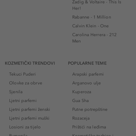
Zadig & Voltaire - This Is
Her!
Rabanne - 1 Million
Calvin Klein - One
Carolina Herrera - 212
Men
KOZMETIČKI TRENDOVI
POPULARNE TEME
Tekuci Puderi
Arapski parfemi
Olovke za obrve
Arganovo ulje
Sjenila
Kuperoza
Ljetni parfemi
Gua Sha
Ljetni parfemi ženski
Putne potrepštine
Ljetni parfemi muški
Rozaceja
Losioni za tijelo
Prištići na leđima
Rumenila
Kozmetičke torbice i