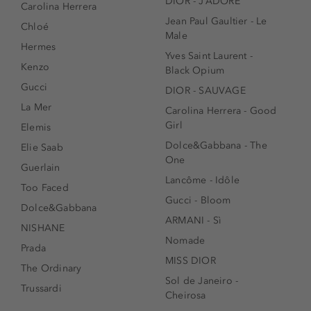
DIOR - J’ADORE
Carolina Herrera
Jean Paul Gaultier - Le
Chloé
Male
Hermes
Yves Saint Laurent -
Kenzo
Black Opium
Gucci
DIOR - SAUVAGE
La Mer
Carolina Herrera - Good
Girl
Elemis
Dolce&Gabbana - The
Elie Saab
One
Guerlain
Lancôme - Idôle
Too Faced
Gucci - Bloom
Dolce&Gabbana
ARMANI - Sì
NISHANE
Nomade
Prada
MISS DIOR
The Ordinary
Sol de Janeiro -
Trussardi
Cheirosa