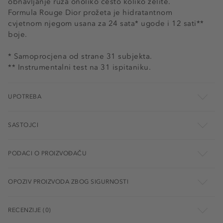
obnavljanje ruža onoliko često koliko želite.
Formula Rouge Dior prožeta je hidratantnom
cvjetnom njegom usana za 24 sata* ugode i 12 sati**
boje.
* Samoprocjena od strane 31 subjekta.
** Instrumentalni test na 31 ispitaniku.
UPOTREBA
SASTOJCI
PODACI O PROIZVOĐAČU
OPOZIV PROIZVODA ZBOG SIGURNOSTI
RECENZIJE (0)