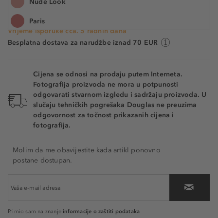
Nude Look
Cijena na 2.5.2025.: 45,99 €
Paris
Vrijeme isporuke cca. 5 radnih dana
Cherie
Besplatna dostava za narudžbe iznad 70 EUR
Rendez-Vous
Cijena se odnosi na prodaju putem Interneta.
Fotografija proizvoda ne mora u potpunosti
odgovarati stvarnom izgledu i sadržaju proizvoda. U
slučaju tehničkih pogrešaka Douglas ne preuzima
odgovornost za točnost prikazanih cijena i
fotografija.
Molim da me obavijestite kada artikl ponovno
postane dostupan.
informacije o zaštiti podataka
Primio sam na znanje