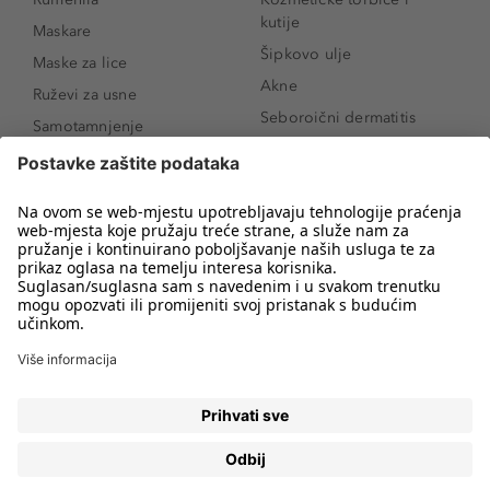
kutije
Maskare
Šipkovo ulje
Maske za lice
Akne
Ruževi za usne
Seboroični dermatitis
Samotamnjenje
Pigmentne mrlje
Puderi
Vrećice ispod očiju
Proizvodi za njegu lica
Novo
Proizvodi za obrve
Koji mi parfem
Sunce i zaštita
odgovara?
Serumi za lice
Kako našminkati oči da
Proizvodi za čišćenje lica
izgledaju veće
Bronzeri
Šminkanje spuštenih
kapaka
Anti-age serumi za lice
Kako ukloniti mitesere
Dermaplaning
Hijaluronska krema