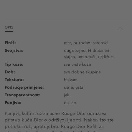
OPIS
Finiš:
mat, prirodan, satenski
Svojstva:
dugotrajno, Hidratantni,
sjajan, umirujući, uzdižući
Tip kože:
sve vrste kože
Dob:
sve dobne skupine
Tekstura:
balzam
Područje primjene:
usne, usta
Transparentnost:
jak
Punjivo:
da, ne
Punjivi, kultni ruž za usne Rouge Dior odražava
pristup kuće Dior o održivoj ljepoti. Nakon što ste
potrošili ruž, upotrijebite Rouge Dior Refill za