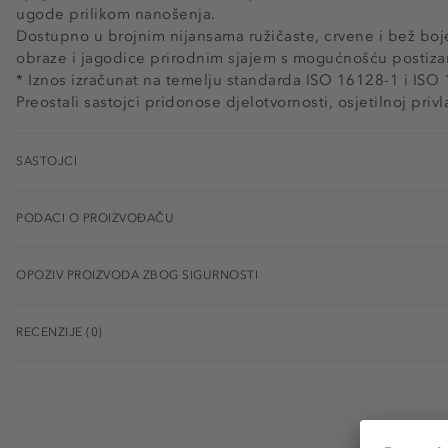
ugode prilikom nanošenja.
Dostupno u brojnim nijansama ružičaste, crvene i bež boj
obraze i jagodice prirodnim sjajem s mogućnošću postizan
* Iznos izračunat na temelju standarda ISO 16128-1 i ISO
Preostali sastojci pridonose djelotvornosti, osjetilnoj privl
SASTOJCI
PODACI O PROIZVOĐAČU
OPOZIV PROIZVODA ZBOG SIGURNOSTI
RECENZIJE (0)