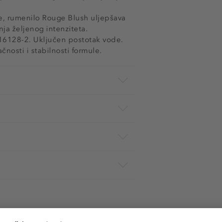
e, rumenilo Rouge Blush uljepšava
ja željenog intenziteta.
 16128-2. Uključen postotak vode.
ačnosti i stabilnosti formule.