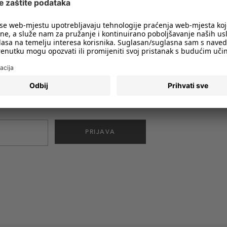
imali obavijesti o svim trendovima i
PRIJAVA