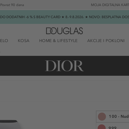
Povrat 90 dana
MOJA DIGITALNA KAR
★ DO DODATNIH -6 % S BEAUTY CARD ★ 8.-9.8.2026. ★ NOVO: BESPLATNA 
JELO
KOSA
HOME & LIFESTYLE
AKCIJE I POKLONI
h
100 - Nud
999