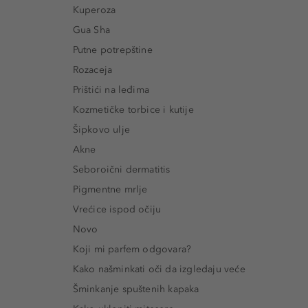
Kuperoza
Gua Sha
Putne potrepštine
Rozaceja
Prištići na leđima
Kozmetičke torbice i kutije
Šipkovo ulje
Akne
Seboroični dermatitis
Pigmentne mrlje
Vrećice ispod očiju
Novo
Koji mi parfem odgovara?
Kako našminkati oči da izgledaju veće
Šminkanje spuštenih kapaka