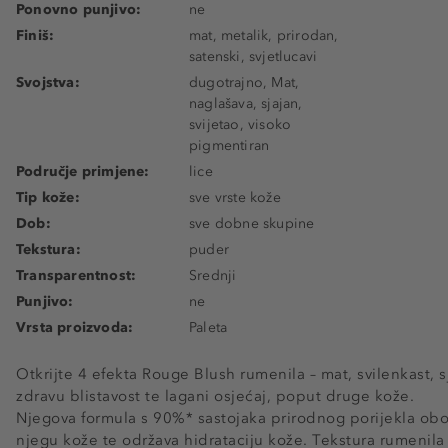
Ponovno punjivo:
ne
Finiš:
mat, metalik, prirodan,
satenski, svjetlucavi
Svojstva:
dugotrajno, Mat,
naglašava, sjajan,
svijetao, visoko
pigmentiran
Područje primjene:
lice
Tip kože:
sve vrste kože
Dob:
sve dobne skupine
Tekstura:
puder
Transparentnost:
Srednji
Punjivo:
ne
Vrsta proizvoda:
Paleta
Otkrijte 4 efekta Rouge Blush rumenila – mat, svilenkast, sj
zdravu blistavost te lagani osjećaj, poput druge kože.
Njegova formula s 90%* sastojaka prirodnog porijekla obo
njegu kože te održava hidrataciju kože. Tekstura rumenila