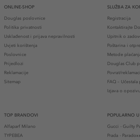
ONLINE-SHOP
SLUŽBA ZA KO
Douglas poslovnice
Registracija
Politika privatnosti
Kontaktirajte D
Usklađenost i prijava nepravilnosti
Upitnik o zadov
Uvjeti korištenja
Poštarina i otp
Poslovnice
Metode plaćanj
Prijedlozi
Douglas Club pr
Reklamacije
Povrat/reklamac
Sitemap
FAQ – Učestala 
Izjava o opoziv
TOP BRANDOVI
POPULARNO U
Alfaparf Milano
Gucci - Guilty
TYPEBEA
Prada - Paradox