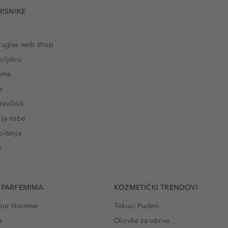
RISNIKE
ouglas web shop
oljstvu
rema
a
avilnik
ija robe
pitanja
u
 PARFEMIMA
KOZMETIČKI TRENDOVI
 Pour Homme
Tekuci Puderi
e
Olovke za obrve