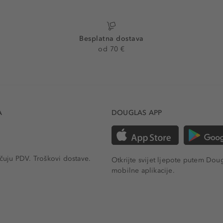
Besplatna dostava
od 70 €
A
DOUGLAS APP
učuju PDV.
Troškovi dostave.
Otkrijte svijet ljepote putem Dou
mobilne aplikacije.