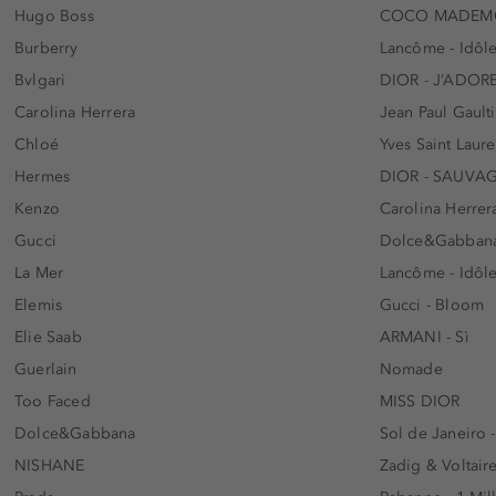
Hugo Boss
COCO MADEMO
Burberry
Lancôme - Idôl
Bvlgari
DIOR - J’ADOR
Carolina Herrera
Jean Paul Gaulti
Chloé
Yves Saint Laur
Hermes
DIOR - SAUVA
Kenzo
Carolina Herrer
Gucci
Dolce&Gabbana
La Mer
Lancôme - Idôl
Elemis
Gucci - Bloom
Elie Saab
ARMANI - Sì
Guerlain
Nomade
Too Faced
MISS DIOR
Dolce&Gabbana
Sol de Janeiro 
NISHANE
Zadig & Voltaire