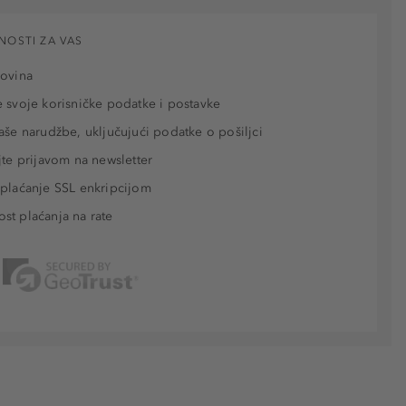
NOSTI ZA VAS
povina
 svoje korisničke podatke i postavke
aše narudžbe, uključujući podatke o pošiljci
jte prijavom na newsletter
plaćanje SSL enkripcijom
t plaćanja na rate