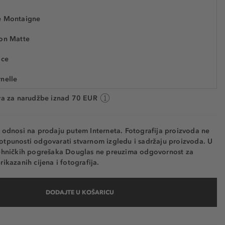
e Montaigne
63,29 €
son Matte
9400100
10.548,30 € / 1 kg
Cijena na 2.5.2025.: 62,39 €
ice
nelle
va: 2 do 5 radnih dana
va za narudžbe iznad 70 EUR
e
sante
e odnosi na prodaju putem Interneta. Fotografija proizvoda ne
e Look
otpunosti odgovarati stvarnom izgledu i sadržaju proizvoda. U
tehničkih pogrešaka Douglas ne preuzima odgovornost za
e Caprice
rikazanih cijena i fotografija.
oglam
DODAJTE U KOŠARICU