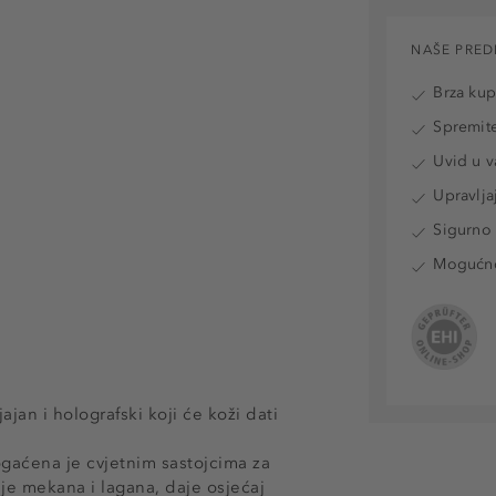
NAŠE PRED
Brza ku
Spremite
Uvid u v
Upravlja
Sigurno 
Mogućnos
ajan i holografski koji će koži dati
gaćena je cvjetnim sastojcima za
 je mekana i lagana, daje osjećaj