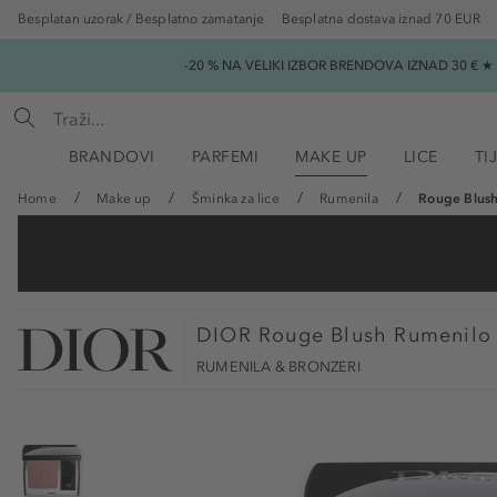
Besplatan uzorak / Besplatno zamatanje
Besplatna dostava iznad 70 EUR
-20 % NA VELIKI IZBOR BRENDOVA IZNAD 30 € 
BRANDOVI
PARFEMI
MAKE UP
LICE
TI
Home
Make up
Šminka za lice
Rumenila
Rouge Blus
DIOR
Rouge Blush Rumenilo
RUMENILA & BRONZERI