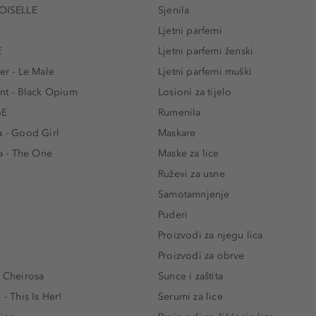
ISELLE
Sjenila
e
Ljetni parfemi
E
Ljetni parfemi ženski
er - Le Male
Ljetni parfemi muški
ent - Black Opium
Losioni za tijelo
GE
Rumenila
a - Good Girl
Maskare
 - The One
Maske za lice
e
Ruževi za usne
Samotamnjenje
Puderi
Proizvodi za njegu lica
Proizvodi za obrve
- Cheirosa
Sunce i zaštita
 - This Is Her!
Serumi za lice