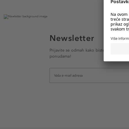
Newsletter
Prijavite se odmah kako biste e-mailom pr
ponudama!