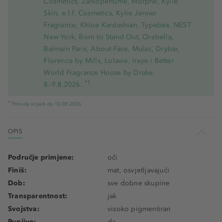
Cosmetics, Zarkoperfume, Morphe, Kylie
Skin, e.l.f. Cosmetics, Kylie Jenner
Fragrance, Khloe Kardashian, Typebea, NEST
New York, Born to Stand Out, Orebella,
Balmain Paris, About-Face, Mulac, Drybar,
Florence by Mills, Lolavie, Iraye i Better
World Fragrance House by Drake.
*1
8.-9.8.2026.
*1
Ponuda vrijedi do 10.08.2026
OPIS
Područje primjene:
oči
Finiš:
mat, osvjetljavajući
Dob:
sve dobne skupine
Transparentnost:
jak
Svojstva:
visoko pigmentiran
Punjivo:
da