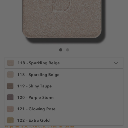
Diego Dalla Palma Pearly Eyeshadow
Pearly Eyeshadow
118 - Sparkling Beige
118 - Sparkling Beige
119 - Shiny Taupe
2 g
120 - Purple Storm
13,89 €
Šifra artikla DFR103118
6.945,00 € / 1 kg
121 - Glowing Rose
Cijena na 2.5.2025.: 12,19 €
122 - Extra Gold
Vrijeme isporuke cca. 5 radnih dana