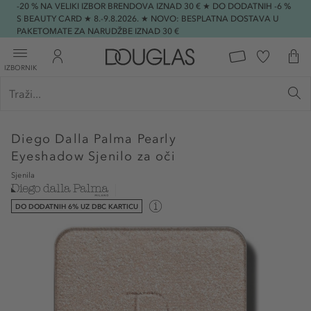
-20 % NA VELIKI IZBOR BRENDOVA IZNAD 30 € ★ DO DODATNIH -6 %
S BEAUTY CARD ★ 8.-9.8.2026. ★ NOVO: BESPLATNA DOSTAVA U
PAKETOMATE ZA NARUDŽBE IZNAD 30 €
IZBORNIK
Diego Dalla Palma
Pearly
Eyeshadow Sjenilo za oči
Sjenila
DO DODATNIH 6% UZ DBC KARTICU