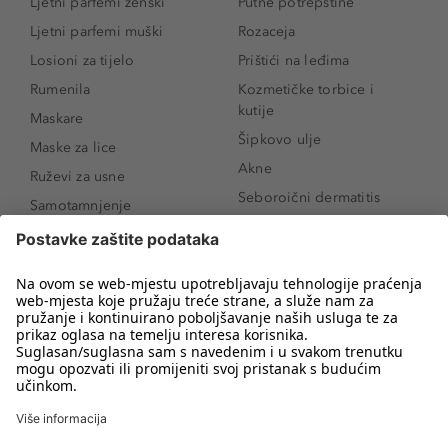
Ljetni parfemi ženski
Putne potrepštine
Ljetni parfemi muški
Rozaceja
Losioni za tijelo
Prištići na leđima
Rumenila
Kozmetičke torbice i
kutije
Maskare
Šipkovo ulje
Maske za lice
Akne
Ruževi za usne
Seboroični dermatitis
Samotamnjenje
Pigmentne mrlje
Puderi
Vrećice ispod očiju
Proizvodi za njegu lica
Novo
Proizvodi za obrve
Koji mi parfem
Sunce i zaštita
odgovara?
Serumi za lice
Kako našminkati oči da
Proizvodi za čišćenje lica
izgledaju veće
Bronzeri
Šminkanje spuštenih
kapaka
Anti-age serumi za lice