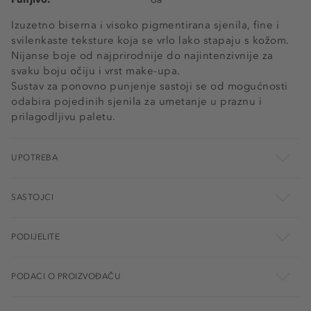
Izuzetno biserna i visoko pigmentirana sjenila, fine i
svilenkaste teksture koja se vrlo lako stapaju s kožom.
Nijanse boje od najprirodnije do najintenzivnije za
svaku boju očiju i vrst make-upa.
Sustav za ponovno punjenje sastoji se od mogućnosti
odabira pojedinih sjenila za umetanje u praznu i
prilagodljivu paletu.
UPOTREBA
SASTOJCI
PODIJELITE
PODACI O PROIZVOĐAČU