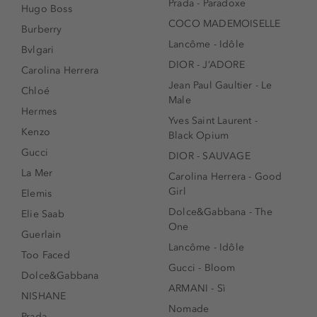
Prada - Paradoxe
Hugo Boss
COCO MADEMOISELLE
Burberry
Lancôme - Idôle
Bvlgari
DIOR - J’ADORE
Carolina Herrera
Jean Paul Gaultier - Le
Chloé
Male
Hermes
Yves Saint Laurent -
Kenzo
Black Opium
Gucci
DIOR - SAUVAGE
La Mer
Carolina Herrera - Good
Girl
Elemis
Dolce&Gabbana - The
Elie Saab
One
Guerlain
Lancôme - Idôle
Too Faced
Gucci - Bloom
Dolce&Gabbana
ARMANI - Sì
NISHANE
Nomade
Prada