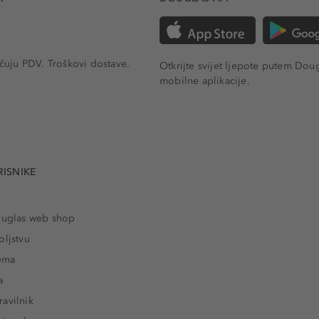
učuju PDV.
Troškovi dostave.
Otkrijte svijet ljepote putem Dou
mobilne aplikacije.
RISNIKE
ouglas web shop
oljstvu
rema
a
avilnik