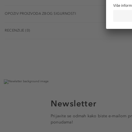
OPOZIV PROIZVODA ZBOG SIGURNOSTI
RECENZIJE (0)
Newsletter
Prijavite se odmah kako biste e-mailom pr
ponudama!