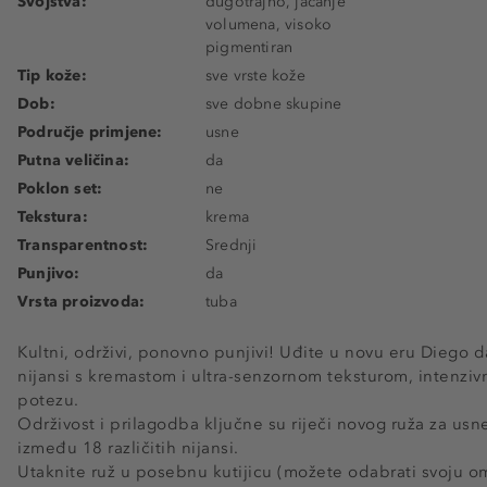
Svojstva:
dugotrajno, jačanje
volumena, visoko
pigmentiran
Tip kože:
sve vrste kože
Dob:
sve dobne skupine
Područje primjene:
usne
Putna veličina:
da
Poklon set:
ne
Tekstura:
krema
Transparentnost:
Srednji
Punjivo:
da
Vrsta proizvoda:
tuba
Kultni, održivi, ponovno punjivi! Uđite u novu eru Diego da
nijansi s kremastom i ultra-senzornom teksturom, intenziv
potezu.
Održivost i prilagodba ključne su riječi novog ruža za u
između 18 različitih nijansi.
Utaknite ruž u posebnu kutijicu (možete odabrati svoju o