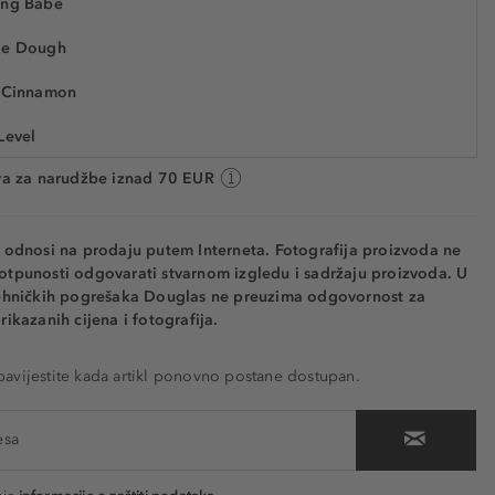
ing Babe
21,99 €
ie Dough
87938
6.282,90 € / 1 kg
Cijena na 2.5.2025.: 19,89 €
y Cinnamon
Level
 cca. 5 radnih dana
va za narudžbe iznad 70 EUR
y Pleasure
hed
e odnosi na prodaju putem Interneta. Fotografija proizvoda ne
Kiss
otpunosti odgovarati stvarnom izgledu i sadržaju proizvoda. U
tehničkih pogrešaka Douglas ne preuzima odgovornost za
meless
rikazanih cijena i fotografija.
bession
vijestite kada artikl ponovno postane dostupan.
ate
tbroken
ing Feelings