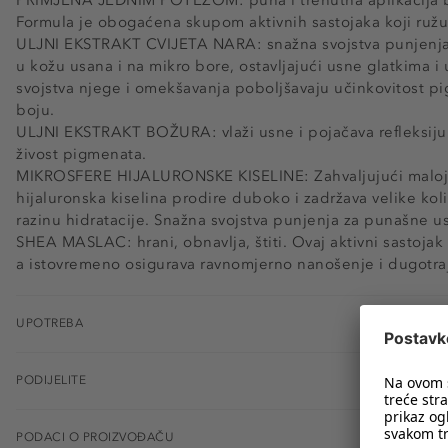
Formula je obogaćena skupom aktivnih sastojaka koji ružu z
ULJNI EKSTRAKT CVIJETA NARA: snažna svojstva punjenja i
u kožu usana i na mikro bore, ostavljajući usne glatkima i
svojstva njege i omekšavanja poboljšavaju učinkovitost p
boju.
ULJNI EKSTRAKT BOŽURA: vlaži usne i pojačava refleksiju s
živost pigmenata.
MIKROSFERE HIJALURONSKE KISELINE: Zahvaljujući maloj v
hijaluronska kiselina prodire duboko i zadržava velike kol
razinu hidratacije. Snažna svojstva punjenja za punašne us
SHEA MASLAC: hrani, obnavlja, štiti. Ovaj aktivni sastojak
a istovremeno osigurava ravnomjerno nanošenje i dugotra
UPOTREBA
PODIJELITE
PODACI O PROIZVOĐAČU