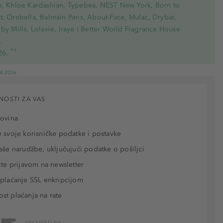
e, Khloe Kardashian, Typebea, NEST New York, Born to
, Orebella, Balmain Paris, About-Face, Mulac, Drybar,
by Mills, Lolavie, Iraye i Better World Fragrance House
.
*1
26.
08.2026
NOSTI ZA VAS
povina
 svoje korisničke podatke i postavke
aše narudžbe, uključujući podatke o pošiljci
jte prijavom na newsletter
plaćanje SSL enkripcijom
t plaćanja na rate