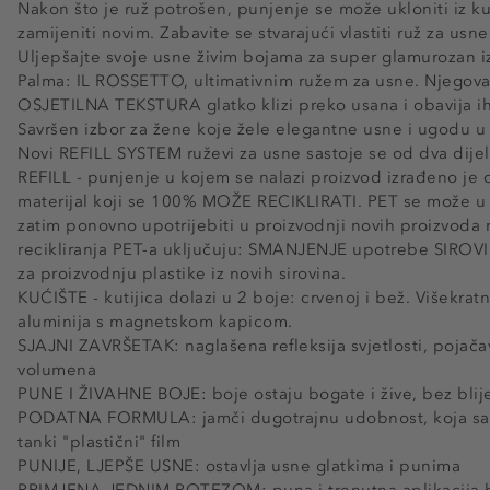
Nakon što je ruž potrošen, punjenje se može ukloniti iz kuti
zamijeniti novim. Zabavite se stvarajući vlastiti ruž za usne
Uljepšajte svoje usne živim bojama za super glamurozan i
Palma: IL ROSSETTO, ultimativnim ružem za usne. Njegov
OSJETILNA TEKSTURA glatko klizi preko usana i obavija ih
Savršen izbor za žene koje žele elegantne usne i ugodu u 
Novi REFILL SYSTEM ruževi za usne sastoje se od dva dijel
REFILL - punjenje u kojem se nalazi proizvod izrađeno je od
materijal koji se 100% MOŽE RECIKLIRATI. PET se može u pot
zatim ponovno upotrijebiti u proizvodnji novih proizvoda ra
recikliranja PET-a uključuju: SMANJENJE upotrebe SIR
za proizvodnju plastike iz novih sirovina.
KUĆIŠTE - kutijica dolazi u 2 boje: crvenoj i bež. Višekrat
aluminija s magnetskom kapicom.
SJAJNI ZAVRŠETAK: naglašena refleksija svjetlosti, pojačav
volumena
PUNE I ŽIVAHNE BOJE: boje ostaju bogate i žive, bez bli
PODATNA FORMULA: jamči dugotrajnu udobnost, koja savr
tanki "plastični" film
PUNIJE, LJEPŠE USNE: ostavlja usne glatkima i punima
PRIMJENA JEDNIM POTEZOM: puna i trenutna aplikacija 