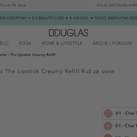
Povrat 90 dana
MOJA DIGITALNA KAR
★ DO DODATNIH -6 % S BEAUTY CARD ★ 8.-9.8.2026. ★ NOVO: BESPLATNA 
JELO
KOSA
HOME & LIFESTYLE
AKCIJE I POKLONI
setto - The Lipstick Creamy Refill
to The Lipstick Creamy Refill Ruž za usne
01 - Chai 
01 - Chai 