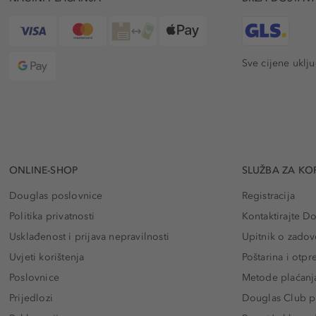
Sve cijene uklj
ONLINE-SHOP
SLUŽBA ZA KO
Douglas poslovnice
Registracija
Politika privatnosti
Kontaktirajte D
Usklađenost i prijava nepravilnosti
Upitnik o zadov
Uvjeti korištenja
Poštarina i otp
Poslovnice
Metode plaćanj
Prijedlozi
Douglas Club pr