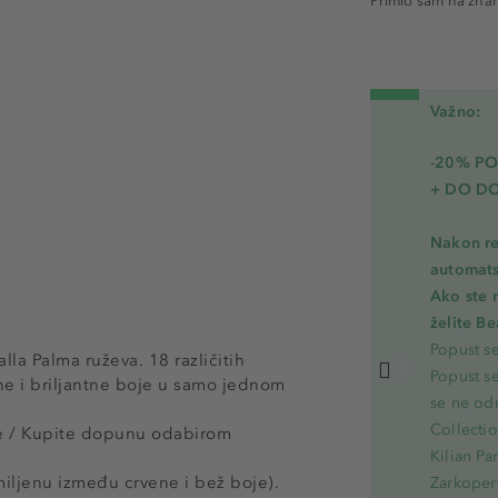
Primio sam na zna
16 - Naugh
18 - Pinky
Važno:
-20% PO
+ DO D
Nakon re
automats
Ako ste 
želite B
Popust s
lla Palma ruževa. 18 različitih
Popust s
ne i briljantne boje u samo jednom
se ne od
Collecti
sne / Kupite dopunu odabirom
Kilian Pa
miljenu između crvene i bež boje).
Zarkoperf