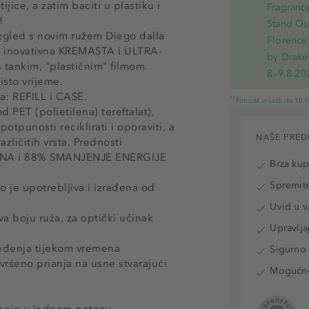
jice, a zatim baciti u plastiku i
Fragranc
!
Stand Out
zgled s novim ružem Diego dalla
Florence 
a inovativna KREMASTA i ULTRA-
by Drake
 tankim, "plastičnim" filmom.
8.-9.8.20
isto vrijeme.
a: REFILL i CASE.
*1
Ponuda vrijedi do 10.
 PET (polietilena) tereftalat),
punosti reciklirati i oporaviti, a
NAŠE PRED
zličitih vrsta. Prednosti
OVINA i 88% SMANJENJE ENERGIJE
Brza ku
Spremite
no je upotrebljiva i izrađena od
Uvid u v
a boju ruža, za optički učinak
Upravlja
jeđenja tijekom vremena
Sigurno 
šeno prianja na usne stvarajući
Mogućnos
boje u jednom potezu