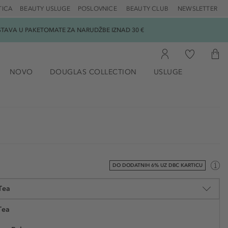
TICA
BEAUTY USLUGE
POSLOVNICE
BEAUTY CLUB
NEWSLETTER
DOSTAVA U PAKETOMATE ZA NARUDŽBE IZNAD 30 €
NOVO
DOUGLAS COLLECTION
USLUGE
DO DODATNIH 6% UZ DBC KARTICU
Tea
Tea