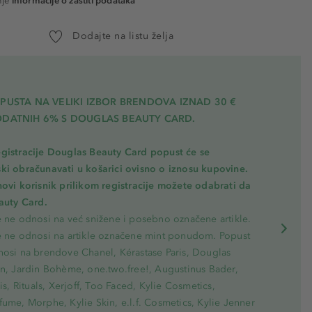
nje
informacije o zaštiti podataka
ty Girl
Dodajte na listu želja
 Promise
PUSTA NA VELIKI IZBOR BRENDOVA IZNAD 30 €
ODATNIH 6% S DOUGLAS BEAUTY CARD.
gistracije Douglas Beauty Card popust će se
ki obračunavati u košarici ovisno o iznosu kupovine.
novi korisnik prilikom registracije možete odabrati da
eauty Card.
e ne odnosi na već snižene i posebno označene artikle.
e ne odnosi na artikle označene mint ponudom. Popust
nosi na brendove Chanel, Kérastase Paris, Douglas
on, Jardin Bohème, one.two.free!, Augustinus Bader,
ris, Rituals, Xerjoff, Too Faced, Kylie Cosmetics,
ume, Morphe, Kylie Skin, e.l.f. Cosmetics, Kylie Jenner