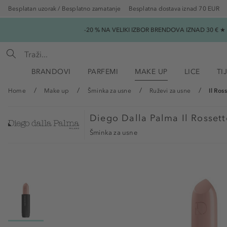
Besplatan uzorak / Besplatno zamatanje
Besplatna dostava iznad 70 EUR
-20 % NA VELIKI IZBOR BRENDOVA IZNAD 30 € 
BRANDOVI
PARFEMI
MAKE UP
LICE
TI
Home
Make up
Šminka za usne
Ruževi za usne
Il Ros
Diego Dalla Palma
Il Rosset
Šminka za usne