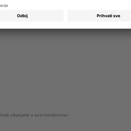
imali obavijesti o svim trendovima i