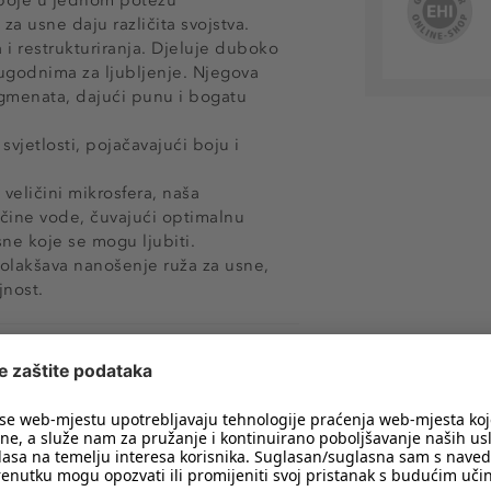
a usne daju različita svojstva.
 restrukturiranja. Djeluje duboko
 ugodnima za ljubljenje. Njegova
igmenata, dajući punu i bogatu
vjetlosti, pojačavajući boju i
eličini mikrosfera, naša
ičine vode, čuvajući optimalnu
ne koje se mogu ljubiti.
 olakšava nanošenje ruža za usne,
jnost.