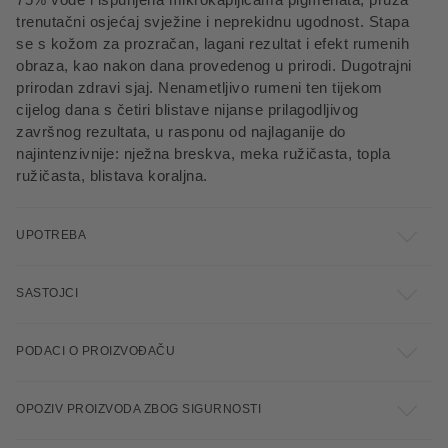
trenutačni osjećaj svježine i neprekidnu ugodnost. Stapa
se s kožom za prozračan, lagani rezultat i efekt rumenih
obraza, kao nakon dana provedenog u prirodi. Dugotrajni
prirodan zdravi sjaj. Nenametljivo rumeni ten tijekom
cijelog dana s četiri blistave nijanse prilagodljivog
završnog rezultata, u rasponu od najlaganije do
najintenzivnije: nježna breskva, meka ružičasta, topla
ružičasta, blistava koraljna.
UPOTREBA
SASTOJCI
PODACI O PROIZVOĐAČU
OPOZIV PROIZVODA ZBOG SIGURNOSTI