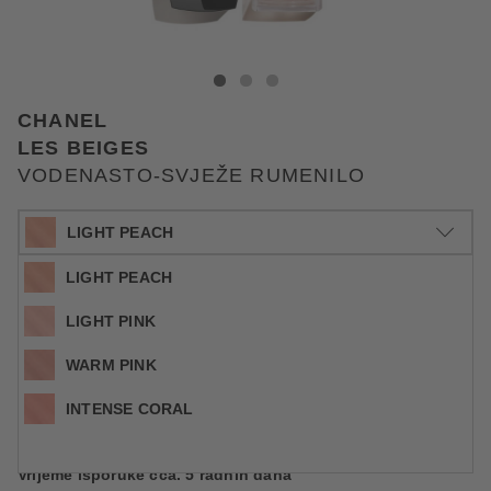
CHANEL VODENASTO-SVJEŽE RUMENILO
VODENASTO-SVJEŽE RUMENILO
VODENASTO-SVJEŽE RUMENILO
CHANEL
LES BEIGES
VODENASTO-SVJEŽE RUMENILO
LIGHT PEACH
LIGHT PEACH
LIGHT PINK
WARM PINK
15 ml
59,39 €
Šifra artikla CHA184920
3.959,30 € / 1 l
INTENSE CORAL
Cijena na 2.5.2025.: 57,89 €
Vrijeme isporuke cca. 5 radnih dana