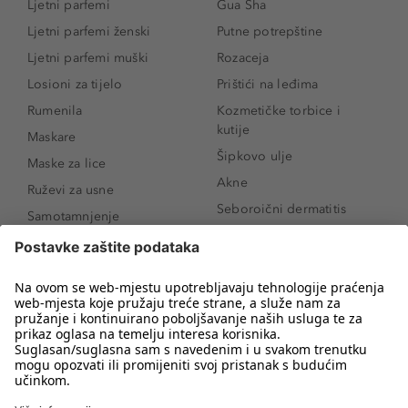
Ljetni parfemi
Gua Sha
Ljetni parfemi ženski
Putne potrepštine
Ljetni parfemi muški
Rozaceja
Losioni za tijelo
Prištići na leđima
Rumenila
Kozmetičke torbice i
kutije
Maskare
Šipkovo ulje
Maske za lice
Akne
Ruževi za usne
Seboroični dermatitis
Samotamnjenje
Pigmentne mrlje
Puderi
Vrećice ispod očiju
Proizvodi za njegu lica
Novo
Proizvodi za obrve
Koji mi parfem
Sunce i zaštita
odgovara?
Serumi za lice
Kako našminkati oči da
Proizvodi za čišćenje lica
izgledaju veće
Bronzeri
Šminkanje spuštenih