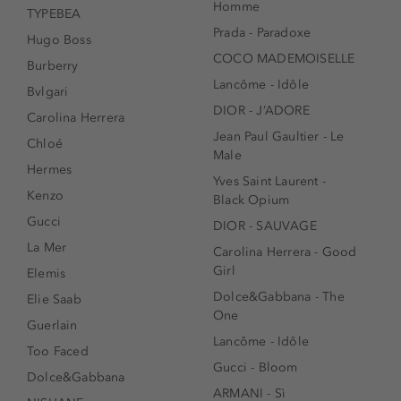
Homme
TYPEBEA
Prada - Paradoxe
Hugo Boss
COCO MADEMOISELLE
Burberry
Lancôme - Idôle
Bvlgari
DIOR - J’ADORE
Carolina Herrera
Jean Paul Gaultier - Le
Chloé
Male
Hermes
Yves Saint Laurent -
Kenzo
Black Opium
Gucci
DIOR - SAUVAGE
La Mer
Carolina Herrera - Good
Girl
Elemis
Dolce&Gabbana - The
Elie Saab
One
Guerlain
Lancôme - Idôle
Too Faced
Gucci - Bloom
Dolce&Gabbana
ARMANI - Sì