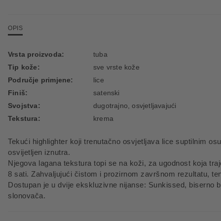
OPIS
Vrsta proizvoda:
tuba
Tip kože:
sve vrste kože
Područje primjene:
lice
Finiš:
satenski
Svojstva:
dugotrajno, osvjetljavajući
Tekstura:
krema
Tekući highlighter koji trenutačno osvjetljava lice suptilnim 
osvijetljen iznutra.
Njegova lagana tekstura topi se na koži, za ugodnost koja traje
8 sati. Zahvaljujući čistom i prozirnom završnom rezultatu, ten 
Dostupan je u dvije ekskluzivne nijanse: Sunkissed, biserno 
slonovača.