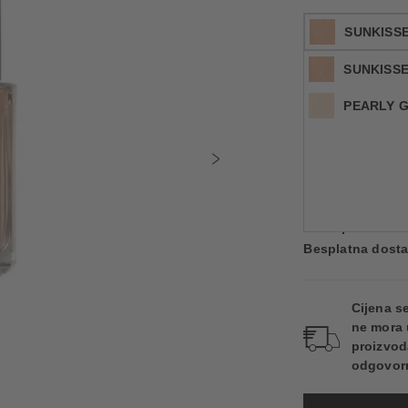
SUNKISS
SUNKISS
PEARLY 
30 ml
Šifra artikla CHA1
Dostupno. Dosta
Besplatna dosta
Cijena s
ne mora 
proizvod
odgovorn