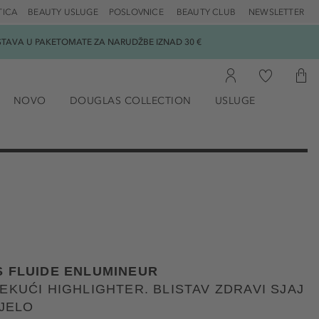
TICA
BEAUTY USLUGE
POSLOVNICE
BEAUTY CLUB
NEWSLETTER
DOSTAVA U PAKETOMATE ZA NARUDŽBE IZNAD 30 €
NOVO
DOUGLAS COLLECTION
USLUGE
S FLUIDE ENLUMINEUR
EKUĆI HIGHLIGHTER. BLISTAV ZDRAVI SJAJ
IJELO