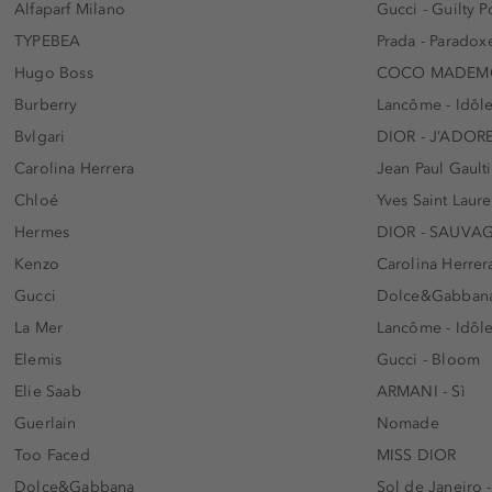
Alfaparf Milano
Gucci - Guilty
TYPEBEA
Prada - Paradox
Hugo Boss
COCO MADEMO
Burberry
Lancôme - Idôl
Bvlgari
DIOR - J’ADOR
Carolina Herrera
Jean Paul Gaulti
Chloé
Yves Saint Laur
Hermes
DIOR - SAUVA
Kenzo
Carolina Herrer
Gucci
Dolce&Gabbana
La Mer
Lancôme - Idôl
Elemis
Gucci - Bloom
Elie Saab
ARMANI - Sì
Guerlain
Nomade
Too Faced
MISS DIOR
Dolce&Gabbana
Sol de Janeiro 