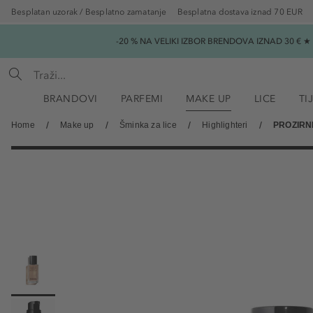
Besplatan uzorak / Besplatno zamatanje
Besplatna dostava iznad 70 EUR
-20 % NA VELIKI IZBOR BRENDOVA IZNAD 30 € 
BRANDOVI
PARFEMI
MAKE UP
LICE
TI
Home
Make up
Šminka za lice
Highlighteri
PROZIRNI