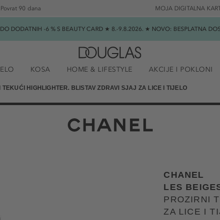
Povrat 90 dana
MOJA DIGITALNA KAR
★ DO DODATNIH -6 % S BEAUTY CARD ★ 8.-9.8.2026. ★ NOVO: BESPLATNA 
JELO
KOSA
HOME & LIFESTYLE
AKCIJE I POKLONI
 TEKUĆI HIGHLIGHTER. BLISTAV ZDRAVI SJAJ ZA LICE I TIJELO
CHANEL
LES BEIGE
PROZIRNI T
ZA LICE I T