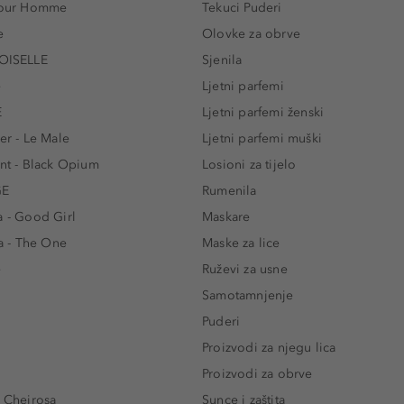
 Pour Homme
Tekuci Puderi
e
Olovke za obrve
ISELLE
Sjenila
e
Ljetni parfemi
E
Ljetni parfemi ženski
er - Le Male
Ljetni parfemi muški
ent - Black Opium
Losioni za tijelo
GE
Rumenila
a - Good Girl
Maskare
 - The One
Maske za lice
e
Ruževi za usne
Samotamnjenje
Puderi
Proizvodi za njegu lica
Proizvodi za obrve
- Cheirosa
Sunce i zaštita