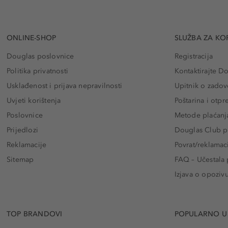
ONLINE-SHOP
SLUŽBA ZA KO
Douglas poslovnice
Registracija
Politika privatnosti
Kontaktirajte D
Usklađenost i prijava nepravilnosti
Upitnik o zadov
Uvjeti korištenja
Poštarina i otp
Poslovnice
Metode plaćanj
Prijedlozi
Douglas Club pr
Reklamacije
Povrat/reklamac
Sitemap
FAQ – Učestala 
Izjava o opoziv
TOP BRANDOVI
POPULARNO U