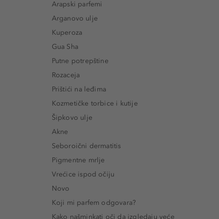
Arapski parfemi
Arganovo ulje
Kuperoza
Gua Sha
Putne potrepštine
Rozaceja
Prištići na leđima
Kozmetičke torbice i kutije
Šipkovo ulje
Akne
Seboroični dermatitis
Pigmentne mrlje
Vrećice ispod očiju
Novo
Koji mi parfem odgovara?
Kako našminkati oči da izgledaju veće