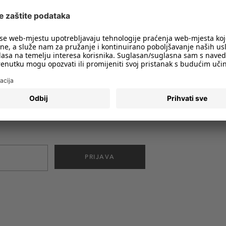
imali obavijesti o svim trendovima i
PRIJAVA