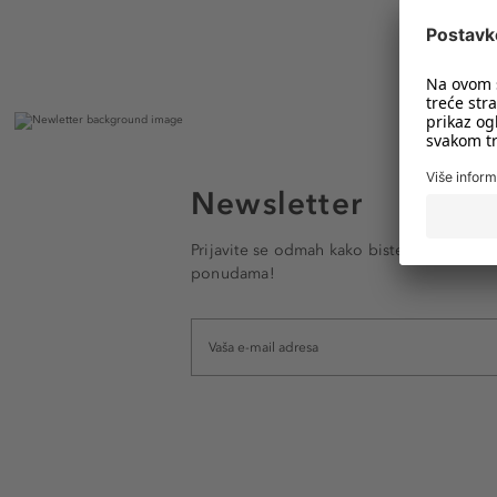
Newsletter
Prijavite se odmah kako biste e-mailom pr
ponudama!