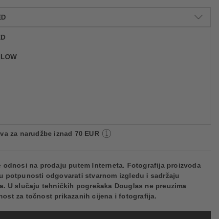
ED
ED
GLOW
56,19 €
86330
1.873,00 € / 1 l
Cijena na 2.5.2025.: 55,69 €
va: 2 do 5 radnih dana
va za narudžbe iznad 70 EUR
e odnosi na prodaju putem Interneta. Fotografija proizvoda
u potpunosti odgovarati stvarnom izgledu i sadržaju
a. U slučaju tehničkih pogrešaka Douglas ne preuzima
ost za točnost prikazanih cijena i fotografija.