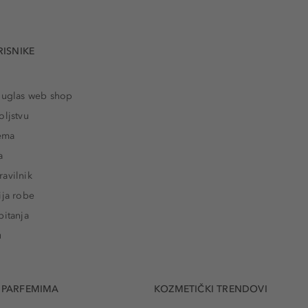
RISNIKE
ouglas web shop
oljstvu
rema
a
avilnik
ija robe
pitanja
u
 PARFEMIMA
KOZMETIČKI TRENDOVI