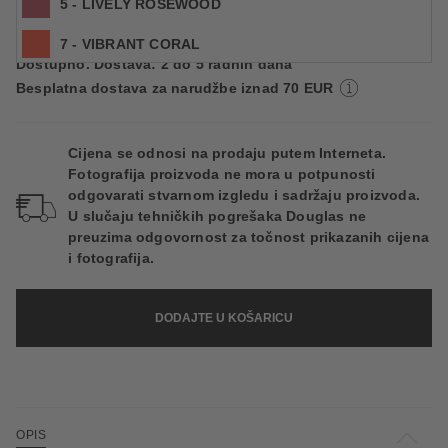
5 - LIVELY ROSEWOOD
Cijena na 2.5.2025.: 53,59 €
7 - VIBRANT CORAL
Dostupno. Dostava: 2 do 5 radnih dana
8 - ARDENT BRICK
Besplatna dostava za narudžbe iznad 70 EUR
9 - PURPLE ENERGY
Cijena se odnosi na prodaju putem Interneta.
Fotografija proizvoda ne mora u potpunosti
odgovarati stvarnom izgledu i sadržaju proizvoda.
U slučaju tehničkih pogrešaka Douglas ne
preuzima odgovornost za točnost prikazanih cijena
i fotografija.
DODAJTE U KOŠARICU
OPIS