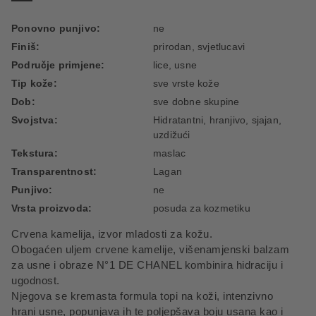
Ponovno punjivo:
ne
Finiš:
prirodan, svjetlucavi
Područje primjene:
lice, usne
Tip kože:
sve vrste kože
Dob:
sve dobne skupine
Svojstva:
Hidratantni, hranjivo, sjajan,
uzdižući
Tekstura:
maslac
Transparentnost:
Lagan
Punjivo:
ne
Vrsta proizvoda:
posuda za kozmetiku
Crvena kamelija, izvor mladosti za kožu.
Obogaćen uljem crvene kamelije, višenamjenski balzam
za usne i obraze N°1 DE CHANEL kombinira hidraciju i
ugodnost.
Njegova se kremasta formula topi na koži, intenzivno
hrani usne, popunjava ih te poljepšava boju usana kao i