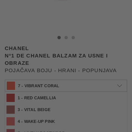
CHANEL POJAČAVA BOJU - HRANI - POPUNJAVA
POJAČAVA BOJU - HRANI - POPUNJAVA
POJAČAVA BOJU - HRANI - POPUNJAVA
CHANEL
N°1 DE CHANEL BALZAM ZA USNE I
OBRAZE
POJAČAVA BOJU - HRANI - POPUNJAVA
7 - VIBRANT CORAL
1 - RED CAMELLIA
3 - VITAL BEIGE
4 - WAKE-UP PINK
6.5 g
53,59 €
Šifra artikla CHA453874
8.244,60 € / 1 kg