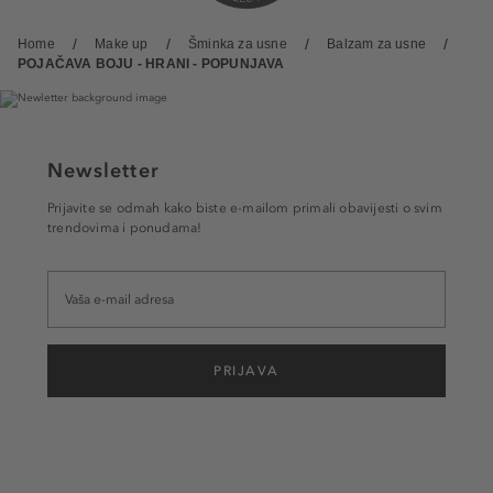
Home
Make up
Šminka za usne
Balzam za usne
POJAČAVA BOJU - HRANI - POPUNJAVA
Newsletter
Prijavite se odmah kako biste e-mailom primali obavijesti o svim
trendovima i ponudama!
PRIJAVA