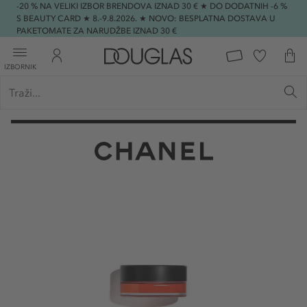
-20 % NA VELIKI IZBOR BRENDOVA IZNAD 30 € ★ DO DODATNIH -6 %
S BEAUTY CARD ★ 8.-9.8.2026. ★ NOVO: BESPLATNA DOSTAVA U
PAKETOMATE ZA NARUDŽBE IZNAD 30 €
IZBORNIK