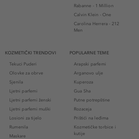
Rabanne - 1 Million
Calvin Klein - One
Carolina Herrera - 212
Men
KOZMETIČKI TRENDOVI
POPULARNE TEME
Tekuci Puderi
Arapski parfemi
Olovke za obrve
Arganovo ulje
Sjenila
Kuperoza
Ljetni parfemi
Gua Sha
Ljetni parfemi ženski
Putne potrepštine
Ljetni parfemi muški
Rozaceja
Losioni za tijelo
Prištići na leđima
Rumenila
Kozmetičke torbice i
kutije
Maskare