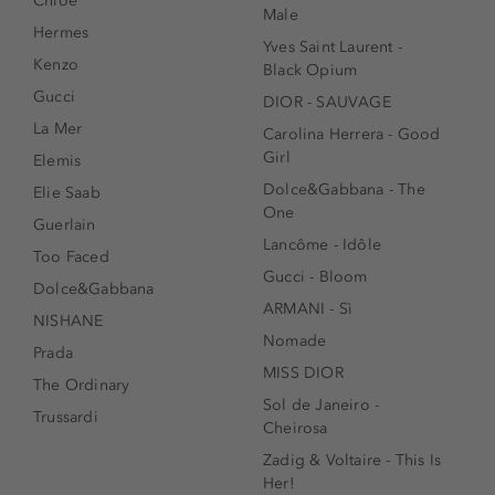
Chloé
Male
Hermes
Yves Saint Laurent -
Kenzo
Black Opium
Gucci
DIOR - SAUVAGE
La Mer
Carolina Herrera - Good
Girl
Elemis
Dolce&Gabbana - The
Elie Saab
One
Guerlain
Lancôme - Idôle
Too Faced
Gucci - Bloom
Dolce&Gabbana
ARMANI - Sì
NISHANE
Nomade
Prada
MISS DIOR
The Ordinary
Sol de Janeiro -
Trussardi
Cheirosa
Zadig & Voltaire - This Is
Her!