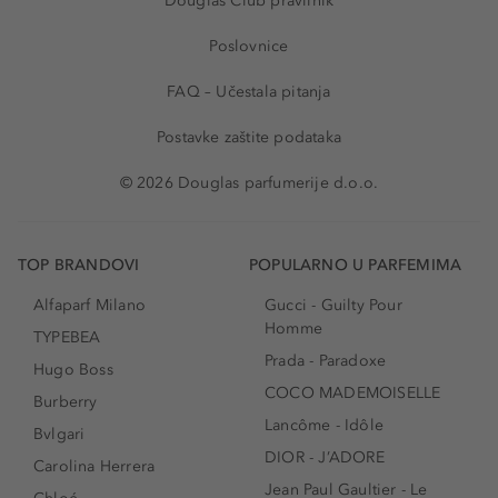
Douglas Club pravilnik
Poslovnice
FAQ – Učestala pitanja
Postavke zaštite podataka
© 2026 Douglas parfumerije d.o.o.
TOP BRANDOVI
POPULARNO U PARFEMIMA
Alfaparf Milano
Gucci - Guilty Pour
Homme
TYPEBEA
Prada - Paradoxe
Hugo Boss
COCO MADEMOISELLE
Burberry
Lancôme - Idôle
Bvlgari
DIOR - J’ADORE
Carolina Herrera
Jean Paul Gaultier - Le