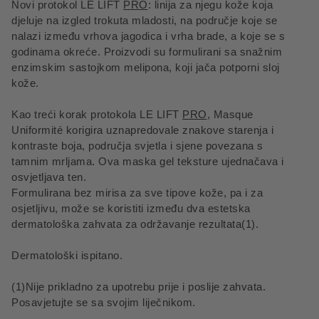
Novi protokol LE LIFT
PRO
: linija za njegu kože koja
djeluje na izgled trokuta mladosti, na područje koje se
nalazi između vrhova jagodica i vrha brade, a koje se s
godinama okreće. Proizvodi su formulirani sa snažnim
enzimskim sastojkom melipona, koji jača potporni sloj
kože.
Kao treći korak protokola LE LIFT
PRO
, Masque
Uniformité korigira uznapredovale znakove starenja i
kontraste boja, područja svjetla i sjene povezana s
tamnim mrljama. Ova maska gel teksture ujednačava i
osvjetljava ten.
Formulirana bez mirisa za sve tipove kože, pa i za
osjetljivu, može se koristiti između dva estetska
dermatološka zahvata za održavanje rezultata(1).
Dermatološki ispitano.
(1)Nije prikladno za upotrebu prije i poslije zahvata.
Posavjetujte se sa svojim liječnikom.