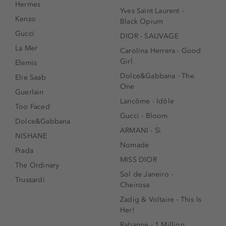
Hermes
Yves Saint Laurent -
Kenzo
Black Opium
Gucci
DIOR - SAUVAGE
La Mer
Carolina Herrera - Good
Girl
Elemis
Dolce&Gabbana - The
Elie Saab
One
Guerlain
Lancôme - Idôle
Too Faced
Gucci - Bloom
Dolce&Gabbana
ARMANI - Sì
NISHANE
Nomade
Prada
MISS DIOR
The Ordinary
Sol de Janeiro -
Trussardi
Cheirosa
Zadig & Voltaire - This Is
Her!
Rabanne - 1 Million