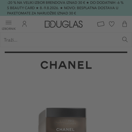
-20 % NA VELIKI IZBOR BRENDOVA IZNAD 30 € ★ DO DODATNIH -6 %
S BEAUTY CARD ★ 8.-9.8.2026. ★ NOVO: BESPLATNA DOSTAVA U
PAKETOMATE ZA NARUDŽBE IZNAD 30 €
IZBORNIK