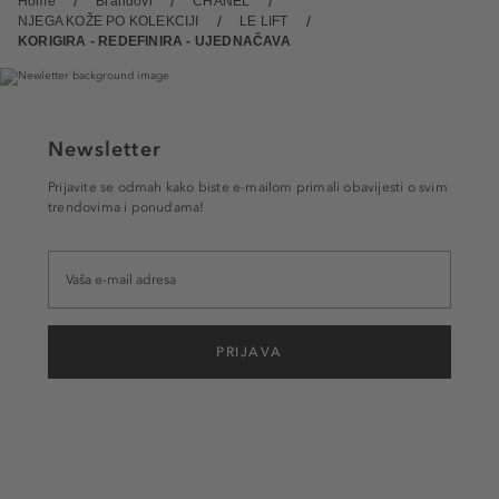
Home
Brandovi
CHANEL
NJEGA KOŽE PO KOLEKCIJI
LE LIFT
KORIGIRA - REDEFINIRA - UJEDNAČAVA
Newsletter
Prijavite se odmah kako biste e-mailom primali obavijesti o svim
trendovima i ponudama!
PRIJAVA