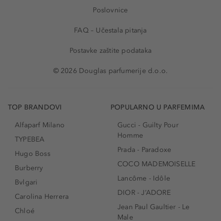
Poslovnice
FAQ – Učestala pitanja
Postavke zaštite podataka
© 2026 Douglas parfumerije d.o.o.
TOP BRANDOVI
POPULARNO U PARFEMIMA
Alfaparf Milano
Gucci - Guilty Pour
Homme
TYPEBEA
Prada - Paradoxe
Hugo Boss
COCO MADEMOISELLE
Burberry
Lancôme - Idôle
Bvlgari
DIOR - J’ADORE
Carolina Herrera
Jean Paul Gaultier - Le
Chloé
Male