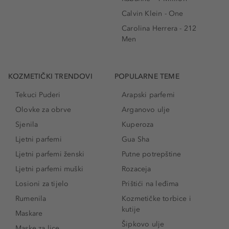
Calvin Klein - One
Carolina Herrera - 212
Men
KOZMETIČKI TRENDOVI
POPULARNE TEME
Tekuci Puderi
Arapski parfemi
Olovke za obrve
Arganovo ulje
Sjenila
Kuperoza
Ljetni parfemi
Gua Sha
Ljetni parfemi ženski
Putne potrepštine
Ljetni parfemi muški
Rozaceja
Losioni za tijelo
Prištići na leđima
Rumenila
Kozmetičke torbice i
kutije
Maskare
Šipkovo ulje
Maske za lice