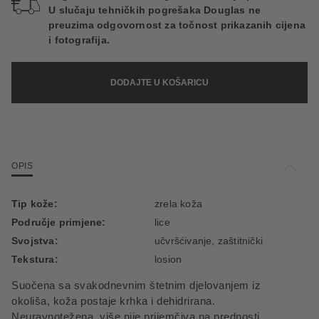
U slučaju tehničkih pogrešaka Douglas ne
preuzima odgovornost za točnost prikazanih cijena
i fotografija.
DODAJTE U KOŠARICU
OPIS
Tip kože:
zrela koža
Područje primjene:
lice
Svojstva:
učvršćivanje, zaštitnički
Tekstura:
losion
Suočena sa svakodnevnim štetnim djelovanjem iz
okoliša, koža postaje krhka i dehidrirana.
Neuravnotežena, više nije prijemčiva na prednosti