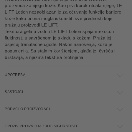
proizvoda za njegu kože. Kao prvi korak rituala njege, LE
LIFT Lotion nezaobilazan je za očuvanje funkcije barijere
kože kako bi ona mogla iskoristiti sve prednosti koje
pružaju proizvodi LE LIFT.
Tekstura gela u vodi u LE LIFT Lotion spaja mekoću i
fluidnost, u savršenom je skladu s kožom. Pruža joj
osjećaj trenutačne ugode. Nakon nanošenja, koža je
popunjenija. Sa stalnim korištenjem, glađa je, čvršća i
blistavija, a njezina tekstura profinjena.
UPOTREBA
SASTOJCI
PODACI O PROIZVOĐAČU
OPOZIV PROIZVODA ZBOG SIGURNOSTI