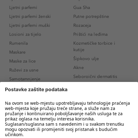
Ljetni parfemi
Gua Sha
Ljetni parfemi ženski
Putne potrepštine
Ljetni parfemi muški
Rozaceja
Losioni za tijelo
Prištići na leđima
Rumenila
Kozmetičke torbice i
kutije
Maskare
Šipkovo ulje
Maske za lice
Akne
Ruževi za usne
Seboroični dermatitis
Samotamnjenje
Pigmentne mrlje
Puderi
Vrećice ispod očiju
Proizvodi za njegu lica
Novo
Proizvodi za obrve
Koji mi parfem
Sunce i zaštita
odgovara?
Serumi za lice
Kako našminkati oči da
Proizvodi za čišćenje lica
izgledaju veće