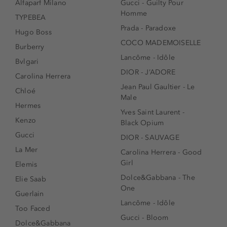
Alfaparf Milano
Gucci - Guilty Pour
Homme
TYPEBEA
Prada - Paradoxe
Hugo Boss
COCO MADEMOISELLE
Burberry
Lancôme - Idôle
Bvlgari
DIOR - J’ADORE
Carolina Herrera
Jean Paul Gaultier - Le
Chloé
Male
Hermes
Yves Saint Laurent -
Kenzo
Black Opium
Gucci
DIOR - SAUVAGE
La Mer
Carolina Herrera - Good
Girl
Elemis
Dolce&Gabbana - The
Elie Saab
One
Guerlain
Lancôme - Idôle
Too Faced
Gucci - Bloom
Dolce&Gabbana