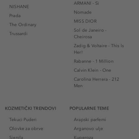
ARMANI - Sì
NISHANE
Nomade
Prada
MISS DIOR
The Ordinary
Sol de Janeiro -
Trussardi
Cheirosa
Zadig & Voltaire - This Is
Her!
Rabanne - 1 Million
Calvin Klein - One
Carolina Herrera - 212
Men
KOZMETIČKI TRENDOVI
POPULARNE TEME
Tekuci Puderi
Arapski parfemi
Olovke za obrve
Arganovo ulje
Sjenila
Kuperoza