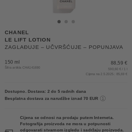
CHANEL ZAGLAĐUJE – UČVRŠĆUJE – POPUNJAVA
ZAGLAĐUJE – UČVRŠĆUJE – POPUNJAVA
ZAGLAĐUJE – UČVRŠĆUJE – POPUNJAV
CHANEL
LE LIFT LOTION
ZAGLAĐUJE – UČVRŠĆUJE – POPUNJAVA
150 ml
88,59 €
Šifra artikla CHA141690
590,60 € / 1 l
Cijena na 2.5.2025.: 85,69 €
Dostupno. Dostava: 2 do 5 radnih dana
Besplatna dostava za narudžbe iznad 70 EUR
Cijena se odnosi na prodaju putem Interneta.
Fotografija proizvoda ne mora u potpunosti
odgovarati stvarnom izgledu i sadržaju proizvoda.