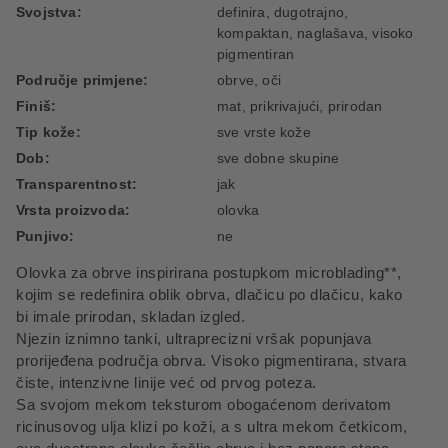
Svojstva:
definira, dugotrajno,
kompaktan, naglašava, visoko
pigmentiran
Područje primjene:
obrve, oči
Finiš:
mat, prikrivajući, prirodan
Tip kože:
sve vrste kože
Dob:
sve dobne skupine
Transparentnost:
jak
Vrsta proizvoda:
olovka
Punjivo:
ne
Olovka za obrve inspirirana postupkom microblading**,
kojim se redefinira oblik obrva, dlačicu po dlačicu, kako
bi imale prirodan, skladan izgled.
Njezin iznimno tanki, ultraprecizni vršak popunjava
prorijeđena područja obrva. Visoko pigmentirana, stvara
čiste, intenzivne linije već od prvog poteza.
Sa svojom mekom teksturom obogaćenom derivatom
ricinusovog ulja klizi po koži, a s ultra mekom četkicom,