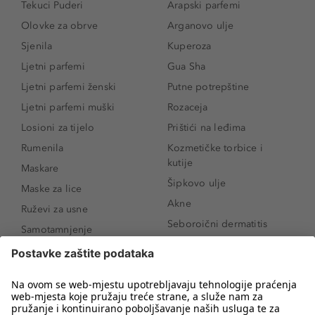
Tekuci Puderi
Arapski parfemi
Olovke za obrve
Arganovo ulje
Sjenila
Kuperoza
Ljetni parfemi
Gua Sha
Ljetni parfemi ženski
Putne potrepštine
Ljetni parfemi muški
Rozaceja
Losioni za tijelo
Prištići na leđima
Rumenila
Kozmetičke torbice i
kutije
Maskare
Šipkovo ulje
Maske za lice
Akne
Ruževi za usne
Seboroični dermatitis
Samotamnjenje
Pigmentne mrlje
Puderi
Vrećice ispod očiju
Proizvodi za njegu lica
Novo
Proizvodi za obrve
Koji mi parfem
Sunce i zaštita