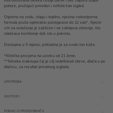
ova dvostrana olovka češlja obrve i bez napora stapa
poteze, pružajući prirodan i sofisticiran izgled.
Otporna na vodu, vlagu i toplinu, njezina vodootporna
formula pruža optimalnu postojanost do 12 sati*. Njezin
vrh na uvlačenje je zaštićen i ne zahtijeva oštrenje, što
olakšava korištenje dok ste u pokretu.
Dostupna u 9 nijansi, prikladna je za svaki ton kože.
*Klinička procjena na uzorku od 21 žene.
**Tehnika makeupa čiji je cilj redefinirati obrve, dlačicu po
dlačicu, za rezultat prirodnog izgleda.
UPOTREBA
SASTOJCI
PODACI O PROIZVOĐAČU