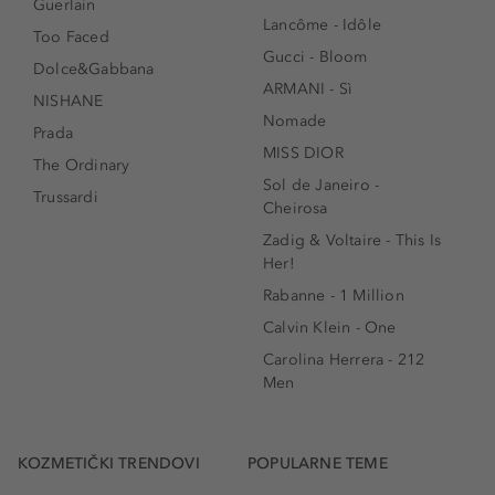
Guerlain
Lancôme - Idôle
Too Faced
Gucci - Bloom
Dolce&Gabbana
ARMANI - Sì
NISHANE
Nomade
Prada
MISS DIOR
The Ordinary
Sol de Janeiro -
Trussardi
Cheirosa
Zadig & Voltaire - This Is
Her!
Rabanne - 1 Million
Calvin Klein - One
Carolina Herrera - 212
Men
KOZMETIČKI TRENDOVI
POPULARNE TEME