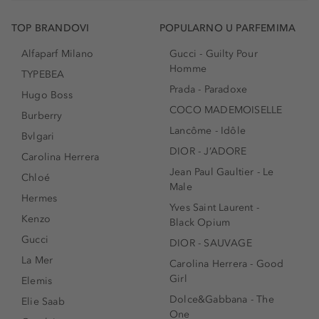
TOP BRANDOVI
POPULARNO U PARFEMIMA
Alfaparf Milano
Gucci - Guilty Pour
Homme
TYPEBEA
Prada - Paradoxe
Hugo Boss
COCO MADEMOISELLE
Burberry
Lancôme - Idôle
Bvlgari
DIOR - J’ADORE
Carolina Herrera
Jean Paul Gaultier - Le
Chloé
Male
Hermes
Yves Saint Laurent -
Kenzo
Black Opium
Gucci
DIOR - SAUVAGE
La Mer
Carolina Herrera - Good
Girl
Elemis
Dolce&Gabbana - The
Elie Saab
One