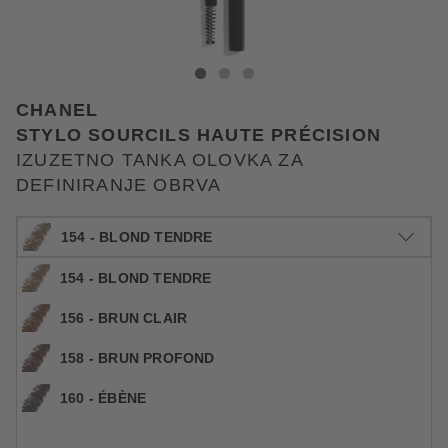
CHANEL IZUZETNO TANKA OLOVKA ZA DEFINIRAN
IZUZETNO TANKA OLOVKA ZA DEFINIRANJE 
IZUZETNO TANKA OLOVKA ZA DEFINIRA
CHANEL
STYLO SOURCILS HAUTE PRÉCISION
IZUZETNO TANKA OLOVKA ZA
DEFINIRANJE OBRVA
154 - BLOND TENDRE
154 - BLOND TENDRE
156 - BRUN CLAIR
158 - BRUN PROFOND
0.065 g
47,49 €
Šifra artikla CHA911541
730.615,40 € / 1 kg
160 - ÉBÈNE
Cijena na 2.5.2025.: 46,19 €