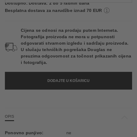
Dostupno. Dostava: 2 do 5 radnih dana
Besplatna dostava za narudžbe iznad 70 EUR
Cijena se odnosi na prodaju putem Interneta.
Fotografija proizvoda ne mora u potpunosti
odgovarati stvarnom izgledu i sadržaju proizvoda.
U slučaju tehničkih pogrešaka Douglas ne
preuzima odgovornost za točnost prikazanih cijena
i fotografija.
DODAJTE U KOŠARICU
OPIS
Ponovno punjivo:
ne