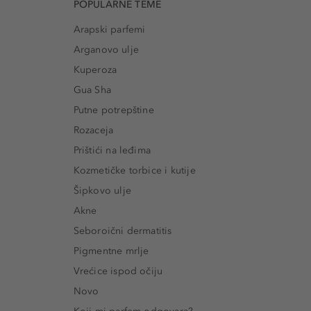
POPULARNE TEME
Arapski parfemi
Arganovo ulje
Kuperoza
Gua Sha
Putne potrepštine
Rozaceja
Prištići na leđima
Kozmetičke torbice i kutije
Šipkovo ulje
Akne
Seboroični dermatitis
Pigmentne mrlje
Vrećice ispod očiju
Novo