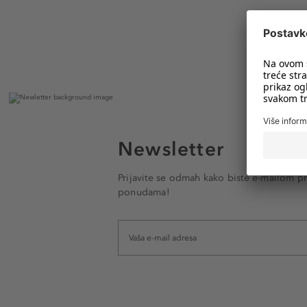
Newsletter
Prijavite se odmah kako biste e-mailom pr
ponudama!