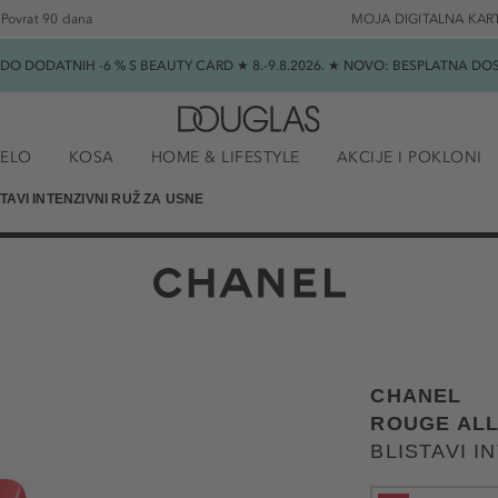
Povrat 90 dana
MOJA DIGITALNA KAR
★ DO DODATNIH -6 % S BEAUTY CARD ★ 8.-9.8.2026. ★ NOVO: BESPLATNA 
JELO
KOSA
HOME & LIFESTYLE
AKCIJE I POKLONI
TAVI INTENZIVNI RUŽ ZA USNE
CHANEL
ROUGE AL
BLISTAVI I