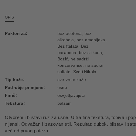
OPIS
Poklon za:
bez acetona, bez
alkohola, bez amonijaka,
Bez ftalata, Bez
parabena, bez silikona,
Božić, ne sadrži
konzervanse, ne sadrži
sulfate, Sveti Nikola
Tip kože:
sve vrste kože
Područje primjene:
usne
Finiš:
osvjetljavajući
Tekstura:
balzam
Otvoreni i blistavi ruž za usne. Ultra fina tekstura, topiva i po
nijansi. Odvažan i izazovan stil. Rezultat: dubok, blistav i s
već od prvog poteza.