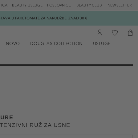
TICA
BEAUTY USLUGE
POSLOVNICE
BEAUTY CLUB
NEWSLETTER
DOSTAVA U PAKETOMATE ZA NARUDŽBE IZNAD 30 €
NOVO
DOUGLAS COLLECTION
USLUGE
LURE
NTENZIVNI RUŽ ZA USNE