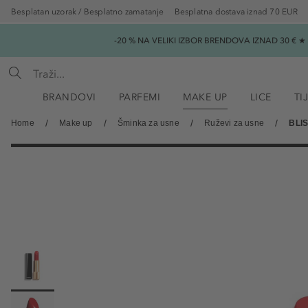
Besplatan uzorak / Besplatno zamatanje
Besplatna dostava iznad 70 EUR
-20 % NA VELIKI IZBOR BRENDOVA IZNAD 30 € 
BRANDOVI
PARFEMI
MAKE UP
LICE
TI
Home
Make up
Šminka za usne
Ruževi za usne
BLIS