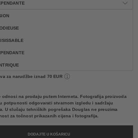
DÉPENDANTE
SION
LODIEUSE
55,09 €
AISISSABLE
60176
15.740,00 € / 1 kg
Cijena na 2.5.2025.: 53,59 €
DÉPENDANTE
ENTRIQUE
va: 2 do 5 radnih dana
va za narudžbe iznad 70 EUR
TE
UGE BRÛLANT
e odnosi na prodaju putem Interneta. Fotografija proizvoda
DEMI-MOT
u potpunosti odgovarati stvarnom izgledu i sadržaju
a. U slučaju tehničkih pogrešaka Douglas ne preuzima
ATTENDU
ost za točnost prikazanih cijena i fotografija.
USION
DODAJTE U KOŠARICU