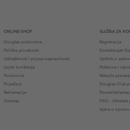
ONLINE-SHOP
SLUŽBA ZA KO
Douglas poslovnice
Registracija
Politika privatnosti
Kontaktirajte D
Usklađenost i prijava nepravilnosti
Upitnik o zadov
Uvjeti korištenja
Poštarina i otp
Poslovnice
Metode plaćanj
Prijedlozi
Douglas Club pr
Reklamacije
Povrat/reklamac
Sitemap
FAQ – Učestala 
Izjava o opoziv