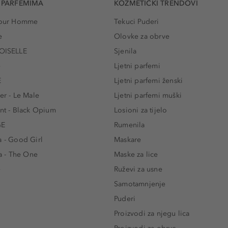
 PARFEMIMA
KOZMETIČKI TRENDOVI
 Pour Homme
Tekuci Puderi
e
Olovke za obrve
ISELLE
Sjenila
e
Ljetni parfemi
E
Ljetni parfemi ženski
er - Le Male
Ljetni parfemi muški
ent - Black Opium
Losioni za tijelo
GE
Rumenila
a - Good Girl
Maskare
 - The One
Maske za lice
e
Ruževi za usne
Samotamnjenje
Puderi
Proizvodi za njegu lica