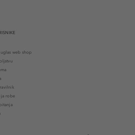
RISNIKE
ouglas web shop
oljstvu
rema
a
avilnik
ija robe
pitanja
u