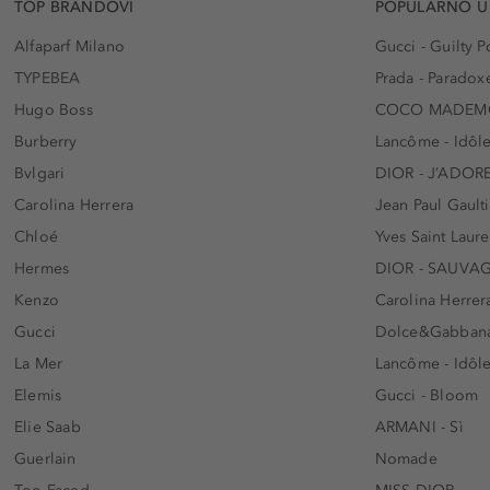
TOP BRANDOVI
POPULARNO U
Alfaparf Milano
Gucci - Guilty
TYPEBEA
Prada - Paradox
Hugo Boss
COCO MADEMO
Burberry
Lancôme - Idôl
Bvlgari
DIOR - J’ADOR
Carolina Herrera
Jean Paul Gaulti
Chloé
Yves Saint Laur
Hermes
DIOR - SAUVA
Kenzo
Carolina Herrer
Gucci
Dolce&Gabbana
La Mer
Lancôme - Idôl
Elemis
Gucci - Bloom
Elie Saab
ARMANI - Sì
Guerlain
Nomade