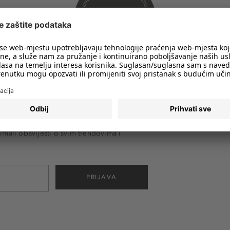
imali obavijesti o svim trendovima i
PRIJAVA