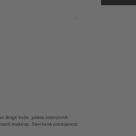
211 - SUB
put druge kože, paleta intenzivnih
atenasti makeup. Savršena postojanost