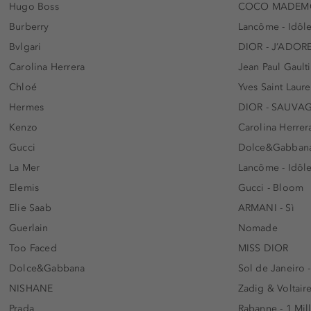
Hugo Boss
COCO MADEMO
Burberry
Lancôme - Idôl
Bvlgari
DIOR - J’ADOR
Carolina Herrera
Jean Paul Gaulti
Chloé
Yves Saint Laur
Hermes
DIOR - SAUVA
Kenzo
Carolina Herrer
Gucci
Dolce&Gabbana
La Mer
Lancôme - Idôl
Elemis
Gucci - Bloom
Elie Saab
ARMANI - Sì
Guerlain
Nomade
Too Faced
MISS DIOR
Dolce&Gabbana
Sol de Janeiro 
NISHANE
Zadig & Voltaire
Prada
Rabanne - 1 Mil