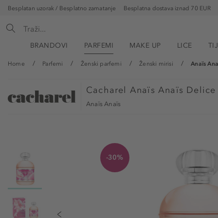
Besplatan uzorak / Besplatno zamatanje
Besplatna dostava iznad 70 EUR
BRANDOVI
PARFEMI
MAKE UP
LICE
TI
Home
Parfemi
Ženski parfemi
Ženski mirisi
Anaïs Ana
Cacharel
Anaïs Anaïs Delice
Anaïs Anaïs
-30%