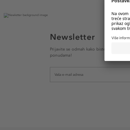
Newsletter
Prijavite se odmah kako biste e-mailom pr
ponudama!