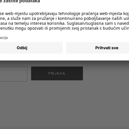
imali obavijesti o svim trendovima i
PRIJAVA