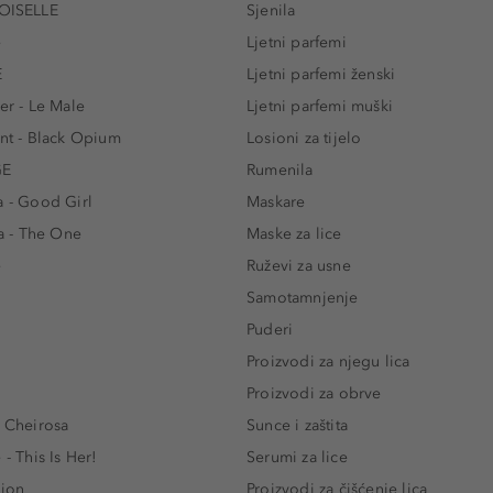
ISELLE
Sjenila
e
Ljetni parfemi
E
Ljetni parfemi ženski
er - Le Male
Ljetni parfemi muški
ent - Black Opium
Losioni za tijelo
GE
Rumenila
a - Good Girl
Maskare
 - The One
Maske za lice
e
Ruževi za usne
Samotamnjenje
Puderi
Proizvodi za njegu lica
Proizvodi za obrve
- Cheirosa
Sunce i zaštita
 - This Is Her!
Serumi za lice
lion
Proizvodi za čišćenje lica