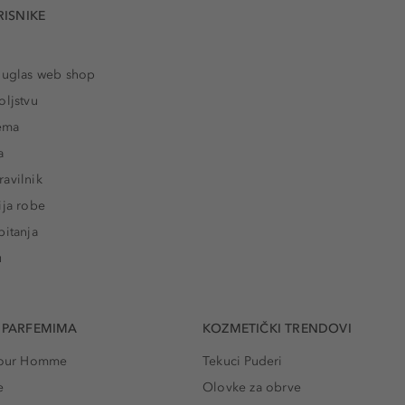
RISNIKE
ouglas web shop
oljstvu
rema
a
avilnik
ija robe
pitanja
u
 PARFEMIMA
KOZMETIČKI TRENDOVI
 Pour Homme
Tekuci Puderi
e
Olovke za obrve