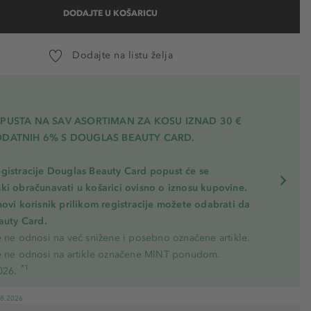
DODAJTE U KOŠARICU
Dodajte na listu želja
OPUSTA NA SAV ASORTIMAN ZA KOSU
IZNAD 30 €
ODATNIH 6% S DOUGLAS BEAUTY CARD.
gistracije Douglas Beauty Card popust će se
ki obračunavati u košarici ovisno o iznosu kupovine.
novi korisnik prilikom registracije možete odabrati da
eauty Card.
e ne odnosi na već snižene i posebno označene artikle.
e ne odnosi na artikle označene MINT ponudom.
*1
026.
08.2026