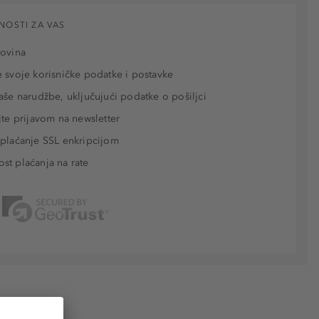
NOSTI ZA VAS
povina
 svoje korisničke podatke i postavke
aše narudžbe, uključujući podatke o pošiljci
jte prijavom na newsletter
plaćanje SSL enkripcijom
t plaćanja na rate