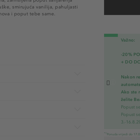
ke, smirujuća vanilija, pahuljasti
jmova i poput tebe same.
Važno:
-20% P
+ DO D
Nakon re
automats
Ako ste 
želite B
Popust s
Popust s
3.-16.8.2
*1
Ponuda vrijedi do 17.