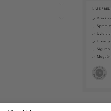
NAŠE PRED
Brza ku
Spremite
Uvid u v
Upravlja
Sigurno 
Mogućnos