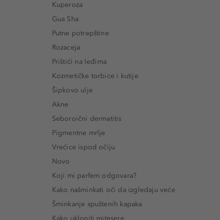
Kuperoza
Gua Sha
Putne potrepštine
Rozaceja
Prištići na leđima
Kozmetičke torbice i kutije
Šipkovo ulje
Akne
Seboroični dermatitis
Pigmentne mrlje
Vrećice ispod očiju
Novo
Koji mi parfem odgovara?
Kako našminkati oči da izgledaju veće
Šminkanje spuštenih kapaka
Kako ukloniti mitesere