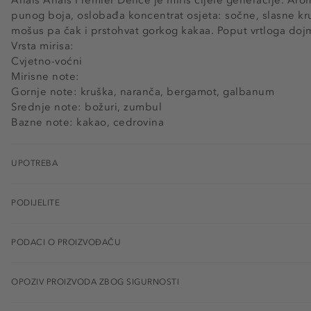
punog boja, oslobađa koncentrat osjeta: sočne, slasne kruš
mošus pa čak i prstohvat gorkog kakaa. Poput vrtloga do
Vrsta mirisa:
Cvjetno-voćni
Mirisne note:
Gornje note: kruška, naranča, bergamot, galbanum
Srednje note: božuri, zumbul
Bazne note: kakao, cedrovina
UPOTREBA
PODIJELITE
PODACI O PROIZVOĐAČU
OPOZIV PROIZVODA ZBOG SIGURNOSTI