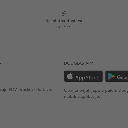
Besplatna dostava
od 70 €
A
DOUGLAS APP
učuju PDV.
Troškovi dostave.
Otkrijte svijet ljepote putem Dou
mobilne aplikacije.