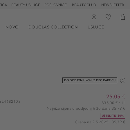
TICA
BEAUTY USLUGE
POSLOVNICE
BEAUTY CLUB
NEWSLETTER
NOVO
DOUGLAS COLLECTION
USLUGE
DO DODATNIH 6% UZ DBC KARTICU
25,05 €
kla L4682103
835,00 € / 1 l
Najniža cijena u posljednjih 30 dana 35,79 €
UŠTEDITE -30%
Cijena na 2.5.2025.: 35,79 €