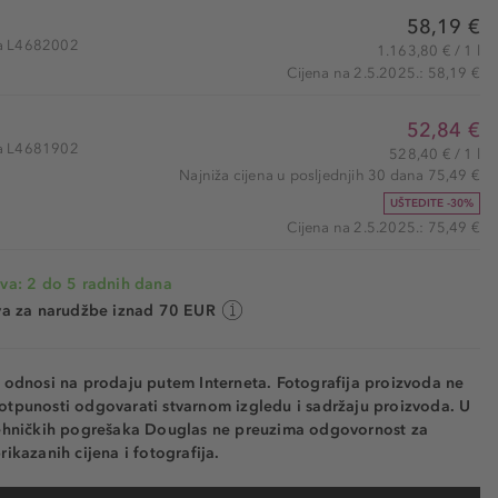
58,19 €
kla L4682002
1.163,80 € / 1 l
Cijena na 2.5.2025.: 58,19 €
52,84 €
kla L4681902
528,40 € / 1 l
Najniža cijena u posljednjih 30 dana 75,49 €
UŠTEDITE -30%
Cijena na 2.5.2025.: 75,49 €
va: 2 do 5 radnih dana
va za narudžbe iznad 70 EUR
e odnosi na prodaju putem Interneta. Fotografija proizvoda ne
otpunosti odgovarati stvarnom izgledu i sadržaju proizvoda. U
tehničkih pogrešaka Douglas ne preuzima odgovornost za
rikazanih cijena i fotografija.