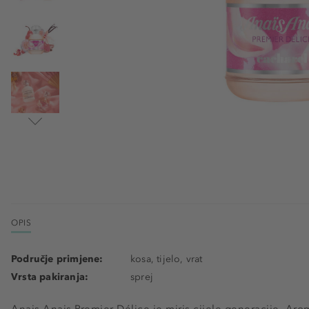
OPIS
Područje primjene:
kosa, tijelo, vrat
Vrsta pakiranja:
sprej
Anais Anais Premier Délice je miris cijele generacije. Ar