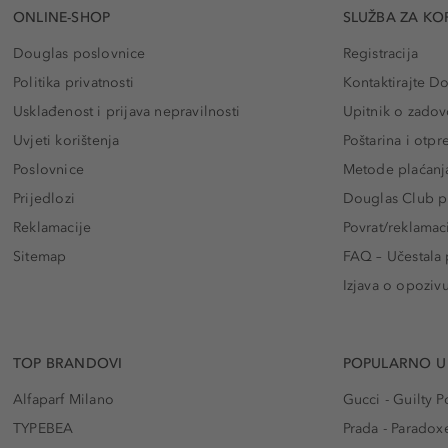
ONLINE-SHOP
SLUŽBA ZA KO
Douglas poslovnice
Registracija
Politika privatnosti
Kontaktirajte D
Usklađenost i prijava nepravilnosti
Upitnik o zadov
Uvjeti korištenja
Poštarina i otp
Poslovnice
Metode plaćanj
Prijedlozi
Douglas Club pr
Reklamacije
Povrat/reklamac
Sitemap
FAQ – Učestala 
Izjava o opoziv
TOP BRANDOVI
POPULARNO U
Alfaparf Milano
Gucci - Guilty
TYPEBEA
Prada - Paradox