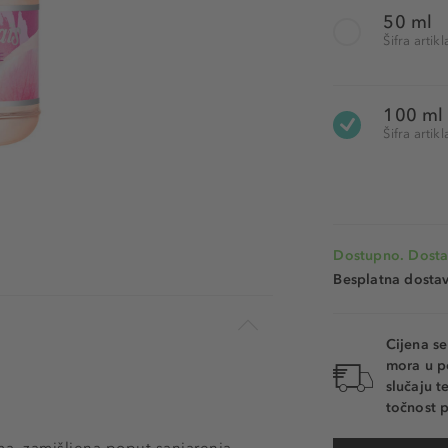
50 ml
Šifra arti
100 ml
Šifra arti
Dostupno. Dosta
Besplatna dosta
Cijena s
mora u p
slučaju 
točnost p
oma, zamišljena poput sanjarenja