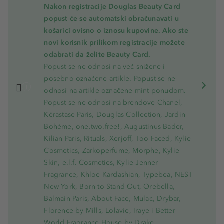
Nakon registracije Douglas Beauty Card
popust će se automatski obračunavati u
košarici ovisno o iznosu kupovine. Ako ste
novi korisnik prilikom registracije možete
odabrati da želite Beauty Card.
Popust se ne odnosi na već snižene i
posebno označene artikle. Popust se ne
odnosi na artikle označene mint ponudom.
Popust se ne odnosi na brendove Chanel,
Kérastase Paris, Douglas Collection, Jardin
Bohème, one.two.free!, Augustinus Bader,
Kilian Paris, Rituals, Xerjoff, Too Faced, Kylie
Cosmetics, Zarkoperfume, Morphe, Kylie
Skin, e.l.f. Cosmetics, Kylie Jenner
Fragrance, Khloe Kardashian, Typebea, NEST
New York, Born to Stand Out, Orebella,
Balmain Paris, About-Face, Mulac, Drybar,
Florence by Mills, Lolavie, Iraye i Better
World Fragrance House by Drake.