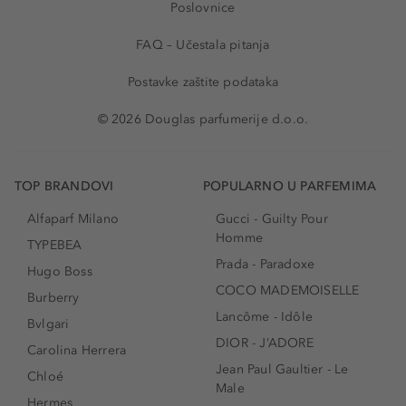
Poslovnice
FAQ – Učestala pitanja
Postavke zaštite podataka
© 2026 Douglas parfumerije d.o.o.
TOP BRANDOVI
POPULARNO U PARFEMIMA
Alfaparf Milano
Gucci - Guilty Pour
Homme
TYPEBEA
Prada - Paradoxe
Hugo Boss
COCO MADEMOISELLE
Burberry
Lancôme - Idôle
Bvlgari
DIOR - J’ADORE
Carolina Herrera
Jean Paul Gaultier - Le
Chloé
Male
Hermes