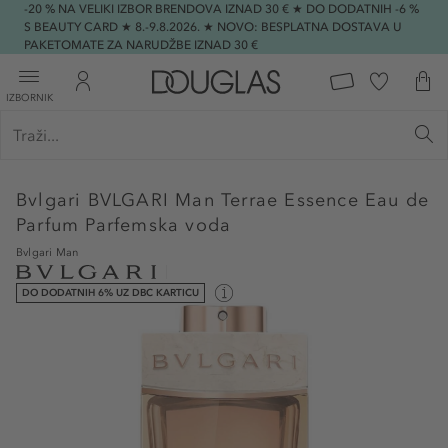
-20 % NA VELIKI IZBOR BRENDOVA IZNAD 30 € ★ DO DODATNIH -6 %
S BEAUTY CARD ★ 8.-9.8.2026. ★ NOVO: BESPLATNA DOSTAVA U
PAKETOMATE ZA NARUDŽBE IZNAD 30 €
IZBORNIK
Bvlgari
BVLGARI Man Terrae Essence Eau de
Parfum Parfemska voda
Bvlgari Man
DO DODATNIH 6% UZ DBC KARTICU