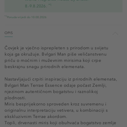
*1
8.-9.8.2026.
*1
Ponuda vrijedi do 10.08.2026
OPIS
Čovjek je vječno isprepleten s prirodom u svijetu
koja ga okružuje. Bvlgari Man piše veličanstvenu
priču o moćnim i muževnim mirisima koji crpe
beskrajnu snagu prirodnih elemenata.
Nastavljajući crpiti inspiraciju iz prirodnih elemenata,
Bvlgari Man Terrae Essence odaje počast Zemlji,
njezinom autentičnom bogatstvu i raznolikoj
plodnosti.
Miris besprijekorno sproveden kroz suvremenu i
originalnu interpretaciju vetivera, u kombinaciji s
ekskluzivnim Terrae akordom.
Topli, drvenasti miris koji obuhvaća bogatstvo zemlje