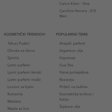
Calvin Klein - One
Carolina Herrera - 212
Men
KOZMETIČKI TRENDOVI
POPULARNE TEME
Tekuci Puderi
Arapski parfemi
Olovke za obrve
Arganovo ulje
Sjenila
Kuperoza
Ljetni parfemi
Gua Sha
Ljetni parfemi ženski
Putne potrepštine
Ljetni parfemi muški
Rozaceja
Losioni za tijelo
Prištići na leđima
Rumenila
Kozmetičke torbice i
kutije
Maskare
Šipkovo ulje
Maske za lice