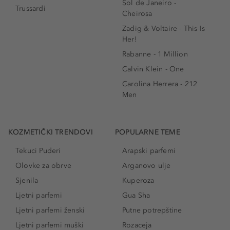
Sol de Janeiro -
Trussardi
Cheirosa
Zadig & Voltaire - This Is
Her!
Rabanne - 1 Million
Calvin Klein - One
Carolina Herrera - 212
Men
KOZMETIČKI TRENDOVI
POPULARNE TEME
Tekuci Puderi
Arapski parfemi
Olovke za obrve
Arganovo ulje
Sjenila
Kuperoza
Ljetni parfemi
Gua Sha
Ljetni parfemi ženski
Putne potrepštine
Ljetni parfemi muški
Rozaceja