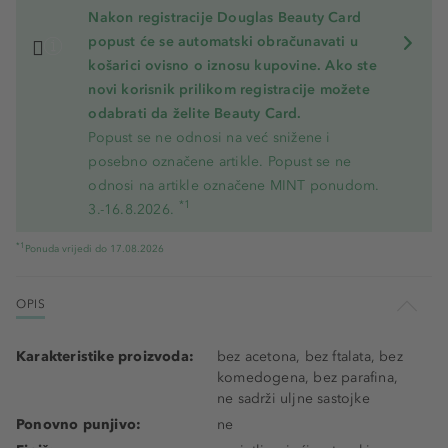
Nakon registracije Douglas Beauty Card
popust će se automatski obračunavati u
košarici ovisno o iznosu kupovine. Ako ste
novi korisnik prilikom registracije možete
odabrati da želite Beauty Card.
Popust se ne odnosi na već snižene i
posebno označene artikle. Popust se ne
odnosi na artikle označene MINT ponudom.
*1
3.-16.8.2026.
*1
Ponuda vrijedi do 17.08.2026
OPIS
Karakteristike proizvoda:
bez acetona, bez ftalata, bez
komedogena, bez parafina,
ne sadrži uljne sastojke
Ponovno punjivo:
ne