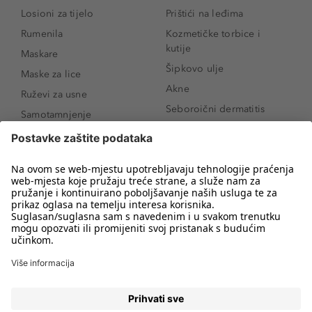
Losioni za tijelo
Prištići na leđima
Rumenila
Kozmetičke torbice i
kutije
Maskare
Šipkovo ulje
Maske za lice
Akne
Ruževi za usne
Seboroični dermatitis
Samotamnjenje
Pigmentne mrlje
Puderi
Vrećice ispod očiju
Proizvodi za njegu lica
Novo
Proizvodi za obrve
Koji mi parfem
Sunce i zaštita
odgovara?
Serumi za lice
Kako našminkati oči da
Proizvodi za čišćenje lica
izgledaju veće
Bronzeri
Šminkanje spuštenih
kapaka
Anti-age serumi za lice
Kako ukloniti mitesere