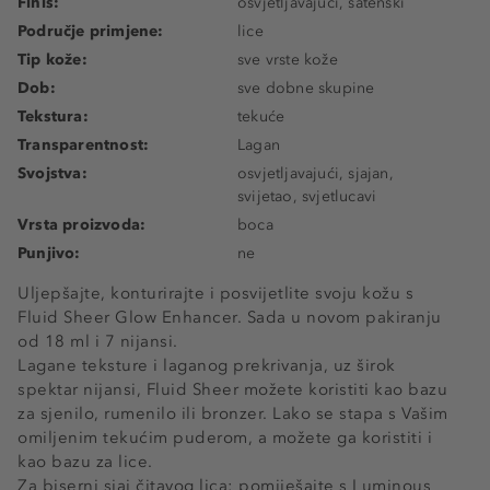
Finiš:
osvjetljavajući, satenski
Područje primjene:
lice
Tip kože:
sve vrste kože
Dob:
sve dobne skupine
Tekstura:
tekuće
Transparentnost:
Lagan
Svojstva:
osvjetljavajući, sjajan,
svijetao, svjetlucavi
Vrsta proizvoda:
boca
Punjivo:
ne
Uljepšajte, konturirajte i posvijetlite svoju kožu s
Fluid Sheer Glow Enhancer. Sada u novom pakiranju
od 18 ml i 7 nijansi.
Lagane teksture i laganog prekrivanja, uz širok
spektar nijansi, Fluid Sheer možete koristiti kao bazu
za sjenilo, rumenilo ili bronzer. Lako se stapa s Vašim
omiljenim tekućim puderom, a možete ga koristiti i
kao bazu za lice.
Za biserni sjaj čitavog lica: pomiješajte s Luminous