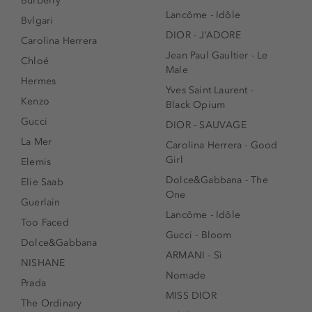
Burberry
Lancôme - Idôle
Bvlgari
DIOR - J’ADORE
Carolina Herrera
Jean Paul Gaultier - Le
Chloé
Male
Hermes
Yves Saint Laurent -
Kenzo
Black Opium
Gucci
DIOR - SAUVAGE
La Mer
Carolina Herrera - Good
Girl
Elemis
Dolce&Gabbana - The
Elie Saab
One
Guerlain
Lancôme - Idôle
Too Faced
Gucci - Bloom
Dolce&Gabbana
ARMANI - Sì
NISHANE
Nomade
Prada
MISS DIOR
The Ordinary