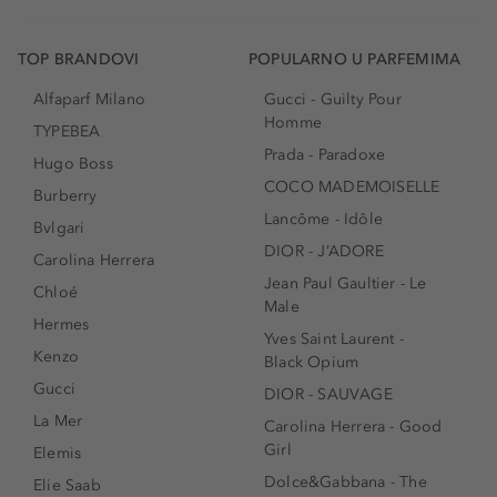
TOP BRANDOVI
POPULARNO U PARFEMIMA
Alfaparf Milano
Gucci - Guilty Pour
Homme
TYPEBEA
Prada - Paradoxe
Hugo Boss
COCO MADEMOISELLE
Burberry
Lancôme - Idôle
Bvlgari
DIOR - J’ADORE
Carolina Herrera
Jean Paul Gaultier - Le
Chloé
Male
Hermes
Yves Saint Laurent -
Kenzo
Black Opium
Gucci
DIOR - SAUVAGE
La Mer
Carolina Herrera - Good
Girl
Elemis
Dolce&Gabbana - The
Elie Saab