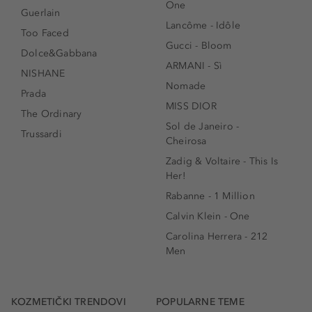
One
Guerlain
Lancôme - Idôle
Too Faced
Gucci - Bloom
Dolce&Gabbana
ARMANI - Sì
NISHANE
Nomade
Prada
MISS DIOR
The Ordinary
Sol de Janeiro -
Trussardi
Cheirosa
Zadig & Voltaire - This Is
Her!
Rabanne - 1 Million
Calvin Klein - One
Carolina Herrera - 212
Men
KOZMETIČKI TRENDOVI
POPULARNE TEME