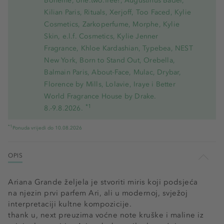
Bohème, one.two.free!, Augustinus Bader,
Kilian Paris, Rituals, Xerjoff, Too Faced, Kylie
Cosmetics, Zarkoperfume, Morphe, Kylie
Skin, e.l.f. Cosmetics, Kylie Jenner
Fragrance, Khloe Kardashian, Typebea, NEST
New York, Born to Stand Out, Orebella,
Balmain Paris, About-Face, Mulac, Drybar,
Florence by Mills, Lolavie, Iraye i Better
World Fragrance House by Drake.
*1
8.-9.8.2026.
*1
Ponuda vrijedi do 10.08.2026
OPIS
Ariana Grande željela je stvoriti miris koji podsjeća
na njezin prvi parfem Ari, ali u modernoj, svježoj
interpretaciji kultne kompozicije.
thank u, next preuzima voćne note kruške i maline iz