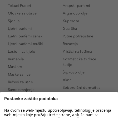
Tekuci Puderi
Arapski parfemi
Olovke za obrve
Arganovo ulje
Sjenila
Kuperoza
Ljetni parfemi
Gua Sha
Ljetni parfemi ženski
Putne potrepštine
Ljetni parfemi muški
Rozaceja
Losioni za tijelo
Prištići na leđima
Rumenila
Kozmetičke torbice i
kutije
Maskare
Šipkovo ulje
Maske za lice
Akne
Ruževi za usne
Seboroični dermatitis
Samotamnjenje
Pigmentne mrlje
Puderi
Vrećice ispod očiju
Proizvodi za njegu lica
Novo
Proizvodi za obrve