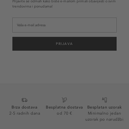
Prijavite se odmah kako biste e-mailom primali obavijesti o svim
trendovima i ponudama!
PRIJAVA
Brza dostava
Besplatna dostava
Besplatan uzorak
2-5 radnih dana
od 70 €
Minimalno jedan
uzorak po narudžbi