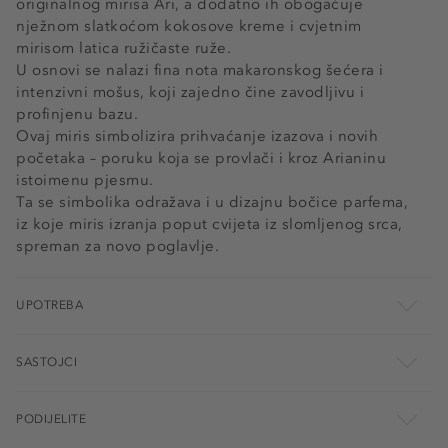
originalnog mirisa Ari, a dodatno ih obogaćuje
nježnom slatkoćom kokosove kreme i cvjetnim
mirisom latica ružičaste ruže.
U osnovi se nalazi fina nota makaronskog šećera i
intenzivni mošus, koji zajedno čine zavodljivu i
profinjenu bazu.
Ovaj miris simbolizira prihvaćanje izazova i novih
početaka – poruku koja se provlači i kroz Arianinu
istoimenu pjesmu.
Ta se simbolika odražava i u dizajnu bočice parfema,
iz koje miris izranja poput cvijeta iz slomljenog srca,
spreman za novo poglavlje.
UPOTREBA
SASTOJCI
PODIJELITE