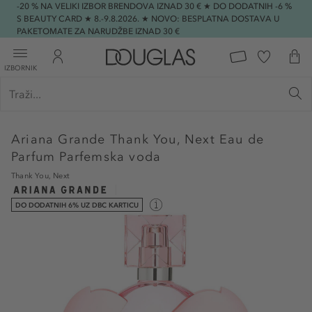
-20 % NA VELIKI IZBOR BRENDOVA IZNAD 30 € ★ DO DODATNIH -6 %
S BEAUTY CARD ★ 8.-9.8.2026. ★ NOVO: BESPLATNA DOSTAVA U
PAKETOMATE ZA NARUDŽBE IZNAD 30 €
IZBORNIK
Ariana Grande
Thank You, Next Eau de
Parfum Parfemska voda
Thank You, Next
DO DODATNIH 6% UZ DBC KARTICU