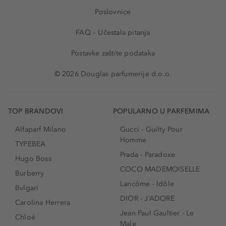
Poslovnice
FAQ – Učestala pitanja
Postavke zaštite podataka
© 2026 Douglas parfumerije d.o.o.
TOP BRANDOVI
POPULARNO U PARFEMIMA
Alfaparf Milano
Gucci - Guilty Pour
Homme
TYPEBEA
Prada - Paradoxe
Hugo Boss
COCO MADEMOISELLE
Burberry
Lancôme - Idôle
Bvlgari
DIOR - J’ADORE
Carolina Herrera
Jean Paul Gaultier - Le
Chloé
Male