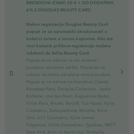
BRENDOVA IZNAD 30 € + DO DODATNIH
6% S DOUGLAS BEAUTY CARD.
Nakon registracije Douglas Beauty Card
popust će se automatski obračunavati u
košarici ovisno o iznosu kupovine. Ako ste
novi korisnik prilikom registracije možete
odabrati da želite Beauty Card.
Popust se ne odnosi na već snižene i
posebno označene artikle. Popust se ne
odnosi na artikle označene mint ponudom.
Popust se ne odnosi na brendove Chanel,
Kérastase Paris, Douglas Collection, Jardin
Bohème, one.two.free!, Augustinus Bader,
Kilian Paris, Rituals, Xerjoff, Too Faced, Kylie
Cosmetics, Zarkoperfume, Morphe, Kylie
Skin, e.l.f. Cosmetics, Kylie Jenner
Fragrance, Khloe Kardashian, Typebea, NEST
New York, Born to Stand Out, Orebella,