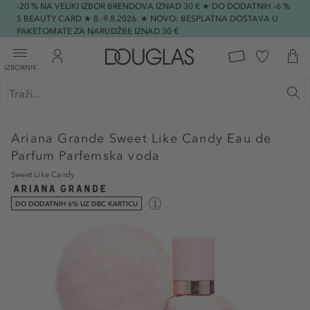
-20 % NA VELIKI IZBOR BRENDOVA IZNAD 30 € ★ DO DODATNIH -6 %
S BEAUTY CARD ★ 8.-9.8.2026. ★ NOVO: BESPLATNA DOSTAVA U
PAKETOMATE ZA NARUDŽBE IZNAD 30 €
IZBORNIK
Ariana Grande
Sweet Like Candy Eau de
Parfum Parfemska voda
Sweet Like Candy
DO DODATNIH 6% UZ DBC KARTICU