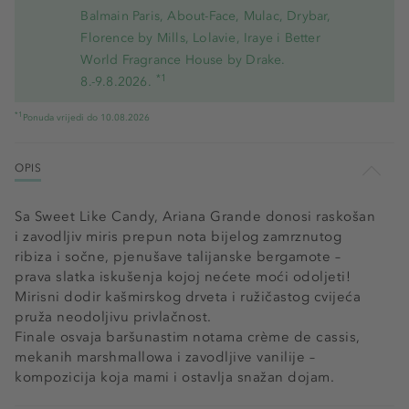
Balmain Paris, About-Face, Mulac, Drybar,
Florence by Mills, Lolavie, Iraye i Better
World Fragrance House by Drake.
*1
8.-9.8.2026.
*1
Ponuda vrijedi do 10.08.2026
OPIS
Sa Sweet Like Candy, Ariana Grande donosi raskošan
i zavodljiv miris prepun nota bijelog zamrznutog
ribiza i sočne, pjenušave talijanske bergamote –
prava slatka iskušenja kojoj nećete moći odoljeti!
Mirisni dodir kašmirskog drveta i ružičastog cvijeća
pruža neodoljivu privlačnost.
Finale osvaja baršunastim notama crème de cassis,
mekanih marshmallowa i zavodljive vanilije –
kompozicija koja mami i ostavlja snažan dojam.