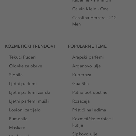
Rabanne - 1 Million
Calvin Klein - One
Carolina Herrera - 212
Men
KOZMETIČKI TRENDOVI
POPULARNE TEME
Tekuci Puderi
Arapski parfemi
Olovke za obrve
Arganovo ulje
Sjenila
Kuperoza
Ljetni parfemi
Gua Sha
Ljetni parfemi ženski
Putne potrepštine
Ljetni parfemi muški
Rozaceja
Losioni za tijelo
Prištići na leđima
Rumenila
Kozmetičke torbice i
kutije
Maskare
Šipkovo ulje