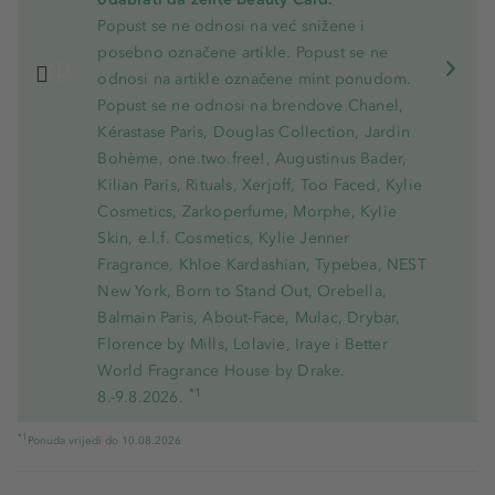
Popust se ne odnosi na već snižene i
posebno označene artikle. Popust se ne
odnosi na artikle označene mint ponudom.
Popust se ne odnosi na brendove Chanel,
Kérastase Paris, Douglas Collection, Jardin
Bohème, one.two.free!, Augustinus Bader,
Kilian Paris, Rituals, Xerjoff, Too Faced, Kylie
Cosmetics, Zarkoperfume, Morphe, Kylie
Skin, e.l.f. Cosmetics, Kylie Jenner
Fragrance, Khloe Kardashian, Typebea, NEST
New York, Born to Stand Out, Orebella,
Balmain Paris, About-Face, Mulac, Drybar,
Florence by Mills, Lolavie, Iraye i Better
World Fragrance House by Drake.
*1
8.-9.8.2026.
*1
Ponuda vrijedi do 10.08.2026