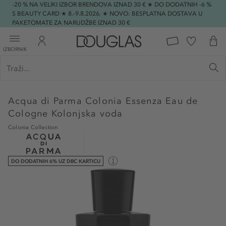
-20 % NA VELIKI IZBOR BRENDOVA IZNAD 30 € ★ DO DODATNIH -6 %
S BEAUTY CARD ★ 8.-9.8.2026. ★ NOVO: BESPLATNA DOSTAVA U
PAKETOMATE ZA NARUDŽBE IZNAD 30 €
IZBORNIK
Acqua di Parma
Colonia Essenza Eau de
Cologne Kolonjska voda
Colonia Collection
DO DODATNIH 6% UZ DBC KARTICU