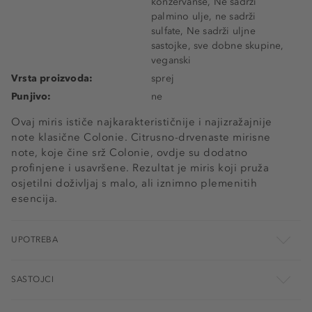
konzervanse, Ne sadrži
palmino ulje, ne sadrži
sulfate, Ne sadrži uljne
sastojke, sve dobne skupine,
veganski
Vrsta proizvoda:
sprej
Punjivo:
ne
Ovaj miris ističe najkarakterističnije i najizražajnije
note klasične Colonie. Citrusno-drvenaste mirisne
note, koje čine srž Colonie, ovdje su dodatno
profinjene i usavršene. Rezultat je miris koji pruža
osjetilni doživljaj s malo, ali iznimno plemenitih
esencija.
UPOTREBA
SASTOJCI