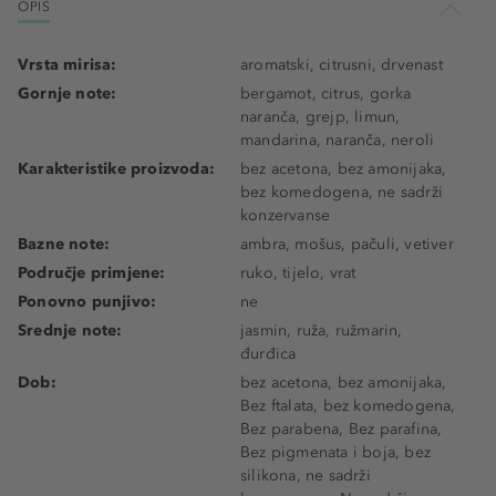
OPIS
Vrsta mirisa:
aromatski, citrusni, drvenast
Gornje note:
bergamot, citrus, gorka
naranča, grejp, limun,
mandarina, naranča, neroli
Karakteristike proizvoda:
bez acetona, bez amonijaka,
bez komedogena, ne sadrži
konzervanse
Bazne note:
ambra, mošus, pačuli, vetiver
Područje primjene:
ruko, tijelo, vrat
Ponovno punjivo:
ne
Srednje note:
jasmin, ruža, ružmarin,
đurđica
Dob:
bez acetona, bez amonijaka,
Bez ftalata, bez komedogena,
Bez parabena, Bez parafina,
Bez pigmenata i boja, bez
silikona, ne sadrži