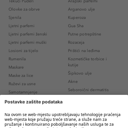
Tekuci Puderi
Arapski parfemi
Olovke za obrve
Arganovo ulje
Sjenila
Kuperoza
Ljetni parfemi
Gua Sha
Ljetni parfemi ženski
Putne potrepštine
Ljetni parfemi muški
Rozaceja
Losioni za tijelo
Prištići na leđima
Rumenila
Kozmetičke torbice i
kutije
Maskare
Šipkovo ulje
Maske za lice
Akne
Ruževi za usne
Seboroični dermatitis
Samotamnjenje
Pigmentne mrlje
Puderi
Vrećice ispod očiju
Proizvodi za njegu lica
Novo
Proizvodi za obrve
Koji mi parfem
Sunce i zaštita