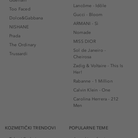
Guerlain
Lancôme - Idôle
Too Faced
Gucci - Bloom
Dolce&Gabbana
ARMANI - Sì
NISHANE
Nomade
Prada
MISS DIOR
The Ordinary
Sol de Janeiro -
Trussardi
Cheirosa
Zadig & Voltaire - This Is
Her!
Rabanne - 1 Million
Calvin Klein - One
Carolina Herrera - 212
Men
KOZMETIČKI TRENDOVI
POPULARNE TEME