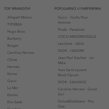
TOP BRANDOVI
POPULARNO U PARFEMIMA
Alfaparf Milano
Gucci - Guilty Pour
Homme
TYPEBEA
Prada - Paradoxe
Hugo Boss
COCO MADEMOISELLE
Burberry
Lancôme - Idôle
Bvlgari
DIOR - J’ADORE
Carolina Herrera
Jean Paul Gaultier - Le
Chloé
Male
Hermes
Yves Saint Laurent -
Kenzo
Black Opium
Gucci
DIOR - SAUVAGE
La Mer
Carolina Herrera - Good
Girl
Elemis
Dolce&Gabbana - The
Elie Saab
One