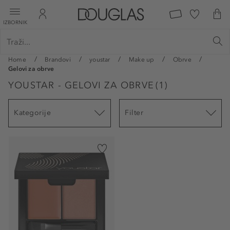
IZBORNIK
Home
Brandovi
youstar
Make up
Obrve
Gelovi za obrve
YOUSTAR - GELOVI ZA OBRVE
(
1
)
Kategorije
Filter