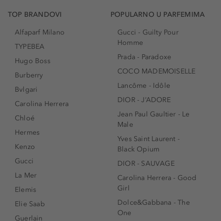
TOP BRANDOVI
POPULARNO U PARFEMIMA
Alfaparf Milano
Gucci - Guilty Pour
Homme
TYPEBEA
Prada - Paradoxe
Hugo Boss
COCO MADEMOISELLE
Burberry
Lancôme - Idôle
Bvlgari
DIOR - J’ADORE
Carolina Herrera
Jean Paul Gaultier - Le
Chloé
Male
Hermes
Yves Saint Laurent -
Kenzo
Black Opium
Gucci
DIOR - SAUVAGE
La Mer
Carolina Herrera - Good
Girl
Elemis
Dolce&Gabbana - The
Elie Saab
One
Guerlain