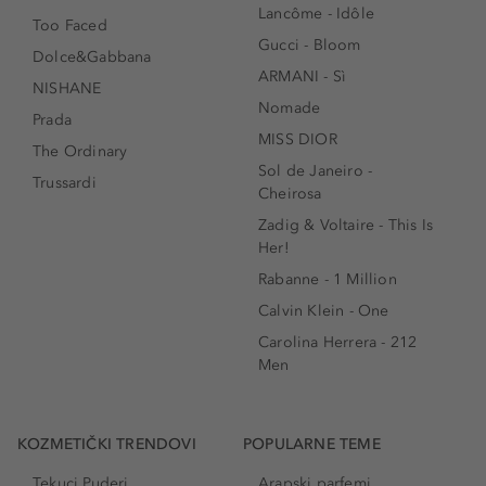
Lancôme - Idôle
Too Faced
Gucci - Bloom
Dolce&Gabbana
ARMANI - Sì
NISHANE
Nomade
Prada
MISS DIOR
The Ordinary
Sol de Janeiro -
Trussardi
Cheirosa
Zadig & Voltaire - This Is
Her!
Rabanne - 1 Million
Calvin Klein - One
Carolina Herrera - 212
Men
KOZMETIČKI TRENDOVI
POPULARNE TEME
Tekuci Puderi
Arapski parfemi