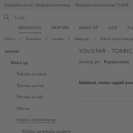
Besplatan uzorak / Besplatno zamatanje
Besplatna dostava iznad 70 EUR
BRANDOVI
PARFEMI
MAKE UP
LICE
TI
Home
Brandovi
youstar
Make up
Kistovi za šminkanj
YOUSTAR - TORBIC
youstar
Sortiraj po
Make up
Šminka za usne
Nažalost, nismo uspjeli pro
Šminka za lice
Šminka za oči
Obrve
Kistovi za šminkanje
Kistovi za tekuće pudere