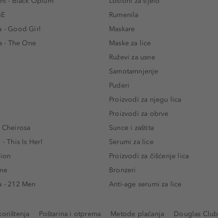
ent - Black Opium
Losioni za tijelo
GE
Rumenila
a - Good Girl
Maskare
 - The One
Maske za lice
e
Ruževi za usne
Samotamnjenje
Puderi
Proizvodi za njegu lica
Proizvodi za obrve
- Cheirosa
Sunce i zaštita
 - This Is Her!
Serumi za lice
lion
Proizvodi za čišćenje lica
One
Bronzeri
a - 212 Men
Anti-age serumi za lice
korištenja
Poštarina i otprema
Metode plaćanja
Douglas Club 