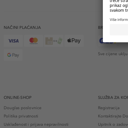
NAČINI PLAĆANJA
BRZA DOSTAV
Sve cijene uklj
ONLINE-SHOP
SLUŽBA ZA KO
Douglas poslovnice
Registracija
Politika privatnosti
Kontaktirajte D
Usklađenost i prijava nepravilnosti
Upitnik o zadov