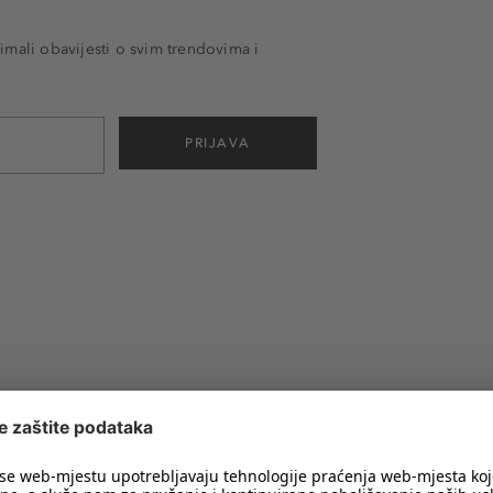
imali obavijesti o svim trendovima i
PRIJAVA
Besplatna dostava
od 70 €