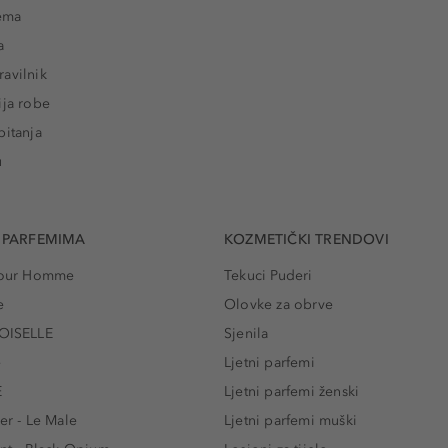
rema
a
avilnik
ija robe
pitanja
u
 PARFEMIMA
KOZMETIČKI TRENDOVI
 Pour Homme
Tekuci Puderi
e
Olovke za obrve
ISELLE
Sjenila
e
Ljetni parfemi
E
Ljetni parfemi ženski
er - Le Male
Ljetni parfemi muški