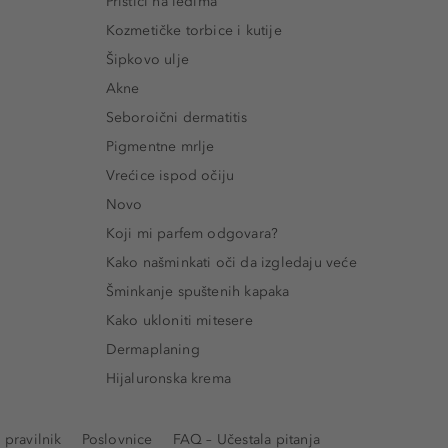
Prištići na leđima
Kozmetičke torbice i kutije
Šipkovo ulje
Akne
Seboroični dermatitis
Pigmentne mrlje
Vrećice ispod očiju
Novo
Koji mi parfem odgovara?
Kako našminkati oči da izgledaju veće
Šminkanje spuštenih kapaka
Kako ukloniti mitesere
Dermaplaning
Hijaluronska krema
pravilnik
Poslovnice
FAQ – Učestala pitanja