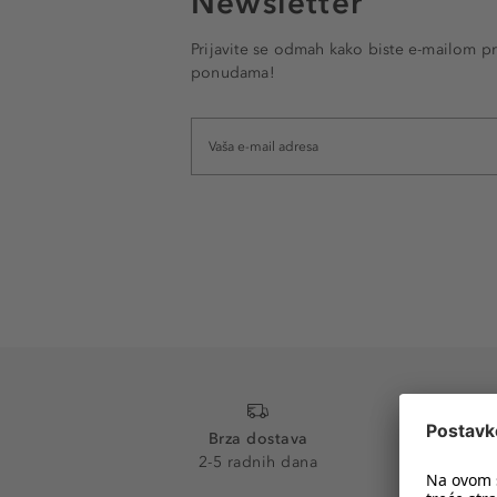
Newsletter
Prijavite se odmah kako biste e-mailom pr
ponudama!
Brza dostava
2-5 radnih dana