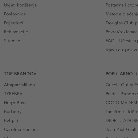
Uvjeti korištenja
Poštarina i otp
Poslovnice
Metode plaćanj
Prijedlozi
Douglas Club pr
Reklamacije
Povrat/reklamac
Sitemap
FAQ – Učestala 
Izjava o opoziv
TOP BRANDOVI
POPULARNO U
Alfaparf Milano
Gucci - Guilty
TYPEBEA
Prada - Paradox
Hugo Boss
COCO MADEMO
Burberry
Lancôme - Idôl
Bvlgari
DIOR - J’ADOR
Carolina Herrera
Jean Paul Gaulti