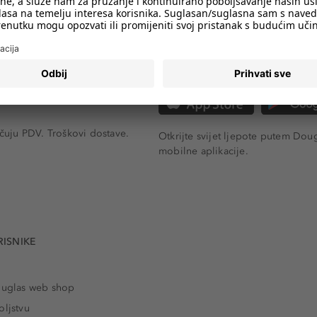
A
DOUGLAS APP
učuju PDV.
Troškovi dostave.
Otkrijte svijet ljepote putem Dou
mobilne aplikacije.
RISNIKE
ouglas web shop
oljstvu