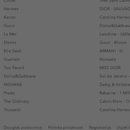
Chloé
Yves Saint Laur
Hermes
DIOR - SAUVA
Kenzo
Carolina Herrer
Gucci
Dolce&Gabbana
La Mer
Lancôme - Idôl
Elemis
Gucci - Bloom
Elie Saab
ARMANI - Sì
Guerlain
Nomade
Too Faced
MISS DIOR
Dolce&Gabbana
Sol de Janeiro 
NISHANE
Zadig & Voltaire
Prada
Rabanne - 1 Mil
The Ordinary
Calvin Klein - 
Trussardi
Carolina Herrer
Douglas poslovnice
Politika privatnosti
Registracija
Uvjeti 