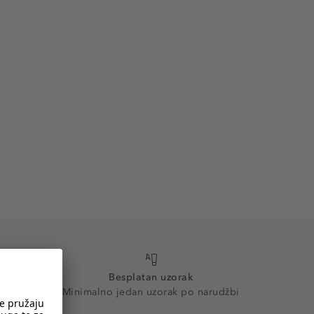
Besplatan uzorak
Minimalno jedan uzorak po narudžbi