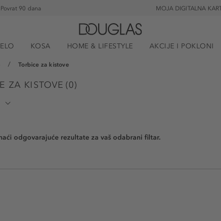
Povrat 90 dana
MOJA DIGITALNA KAR
JELO
KOSA
HOME & LIFESTYLE
AKCIJE I POKLONI
e
Torbice za kistove
E ZA KISTOVE
(
0
)
naći odgovarajuće rezultate za vaš odabrani filtar.