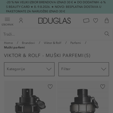
-20 % NA VELIKI IZBOR BRENDOVA IZNAD 30 € ★ DO DODATNIH -6 %
S BEAUTY CARD ★ 8.-9.8.2026. ★ NOVO: BESPLATNA DOSTAVA U
PAKETOMATE ZA NARUDŽBE IZNAD 30 €
IZBORNIK
Home
Brandovi
Viktor & Rolf
Parfemi
Muški parfemi
VIKTOR & ROLF - MUŠKI PARFEMI
(
5
)
Kategorije
Filter