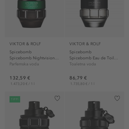
VIKTOR & ROLF
VIKTOR & ROLF
Spicebomb
Spicebomb
Spicebomb Nightvision Eau...
Spicebomb Eau de Toilette
Parfemska voda
Toaletna voda
132,59 €
86,79 €
1.473,20 € / 1 l
1.735,80 € / 1 l
TIPP!