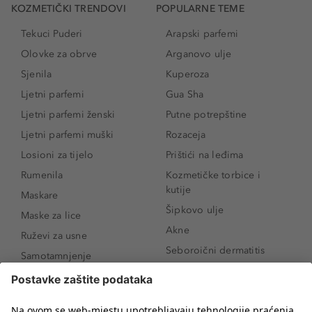
KOZMETIČKI TRENDOVI
POPULARNE TEME
Tekuci Puderi
Arapski parfemi
Olovke za obrve
Arganovo ulje
Sjenila
Kuperoza
Ljetni parfemi
Gua Sha
Ljetni parfemi ženski
Putne potrepštine
Ljetni parfemi muški
Rozaceja
Losioni za tijelo
Prištići na leđima
Rumenila
Kozmetičke torbice i
kutije
Maskare
Šipkovo ulje
Maske za lice
Akne
Ruževi za usne
Seboroični dermatitis
Samotamnjenje
Pigmentne mrlje
Puderi
Vrećice ispod očiju
Proizvodi za njegu lica
Novo