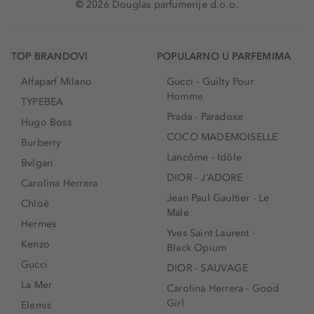
© 2026 Douglas parfumerije d.o.o.
TOP BRANDOVI
POPULARNO U PARFEMIMA
Alfaparf Milano
Gucci - Guilty Pour
Homme
TYPEBEA
Prada - Paradoxe
Hugo Boss
COCO MADEMOISELLE
Burberry
Lancôme - Idôle
Bvlgari
DIOR - J’ADORE
Carolina Herrera
Jean Paul Gaultier - Le
Chloé
Male
Hermes
Yves Saint Laurent -
Kenzo
Black Opium
Gucci
DIOR - SAUVAGE
La Mer
Carolina Herrera - Good
Girl
Elemis