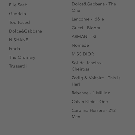
Dolce&Gabbana - The
Elie Saab
One
Guerlain
Lancôme - Idôle
Too Faced
Gucci - Bloom
Dolce&Gabbana
ARMANI - Sì
NISHANE
Nomade
Prada
MISS DIOR
The Ordinary
Sol de Janeiro -
Trussardi
Cheirosa
Zadig & Voltaire - This Is
Her!
Rabanne - 1 Million
Calvin Klein - One
Carolina Herrera - 212
Men