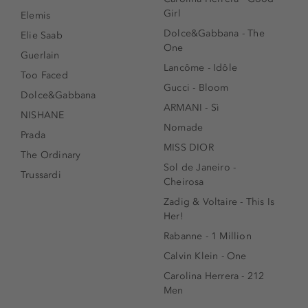
Girl
Elemis
Dolce&Gabbana - The
Elie Saab
One
Guerlain
Lancôme - Idôle
Too Faced
Gucci - Bloom
Dolce&Gabbana
ARMANI - Sì
NISHANE
Nomade
Prada
MISS DIOR
The Ordinary
Sol de Janeiro -
Trussardi
Cheirosa
Zadig & Voltaire - This Is
Her!
Rabanne - 1 Million
Calvin Klein - One
Carolina Herrera - 212
Men