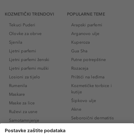
KOZMETIČKI TRENDOVI
POPULARNE TEME
Tekuci Puderi
Arapski parfemi
Olovke za obrve
Arganovo ulje
Sjenila
Kuperoza
Ljetni parfemi
Gua Sha
Ljetni parfemi ženski
Putne potrepštine
Ljetni parfemi muški
Rozaceja
Losioni za tijelo
Prištići na leđima
Rumenila
Kozmetičke torbice i
kutije
Maskare
Šipkovo ulje
Maske za lice
Akne
Ruževi za usne
Seboroični dermatitis
Samotamnjenje
Pigmentne mrlje
Puderi