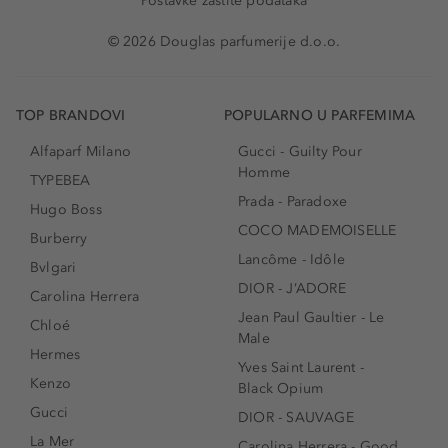
Postavke zaštite podataka
© 2026 Douglas parfumerije d.o.o.
TOP BRANDOVI
POPULARNO U PARFEMIMA
Alfaparf Milano
Gucci - Guilty Pour
Homme
TYPEBEA
Prada - Paradoxe
Hugo Boss
COCO MADEMOISELLE
Burberry
Lancôme - Idôle
Bvlgari
DIOR - J’ADORE
Carolina Herrera
Jean Paul Gaultier - Le
Chloé
Male
Hermes
Yves Saint Laurent -
Kenzo
Black Opium
Gucci
DIOR - SAUVAGE
La Mer
Carolina Herrera - Good