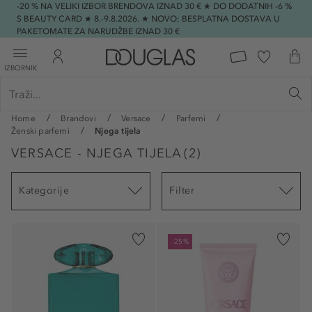
-20 % NA VELIKI IZBOR BRENDOVA IZNAD 30 € ★ DO DODATNIH -6 %
S BEAUTY CARD ★ 8.-9.8.2026. ★ NOVO: BESPLATNA DOSTAVA U
PAKETOMATE ZA NARUDŽBE IZNAD 30 €
IZBORNIK
Home
Brandovi
Versace
Parfemi
Ženski parfemi
Njega tijela
VERSACE - NJEGA TIJELA
(
2
)
Kategorije
Filter
-25%