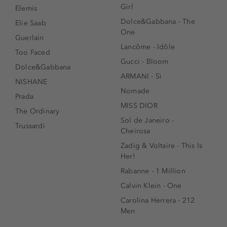
Girl
Elemis
Dolce&Gabbana - The
Elie Saab
One
Guerlain
Lancôme - Idôle
Too Faced
Gucci - Bloom
Dolce&Gabbana
ARMANI - Sì
NISHANE
Nomade
Prada
MISS DIOR
The Ordinary
Sol de Janeiro -
Trussardi
Cheirosa
Zadig & Voltaire - This Is
Her!
Rabanne - 1 Million
Calvin Klein - One
Carolina Herrera - 212
Men