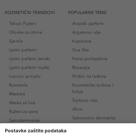
KOZMETIČKI TRENDOVI
POPULARNE TEME
Tekuci Puderi
Arapski parfemi
Olovke za obrve
Arganovo ulje
Sjenila
Kuperoza
Ljetni parfemi
Gua Sha
Ljetni parfemi ženski
Putne potrepštine
Ljetni parfemi muški
Rozaceja
Losioni za tijelo
Prištići na leđima
Rumenila
Kozmetičke torbice i
kutije
Maskare
Šipkovo ulje
Maske za lice
Akne
Ruževi za usne
Seboroični dermatitis
Samotamnjenje
Pigmentne mrlje
Puderi
Vrećice ispod očiju