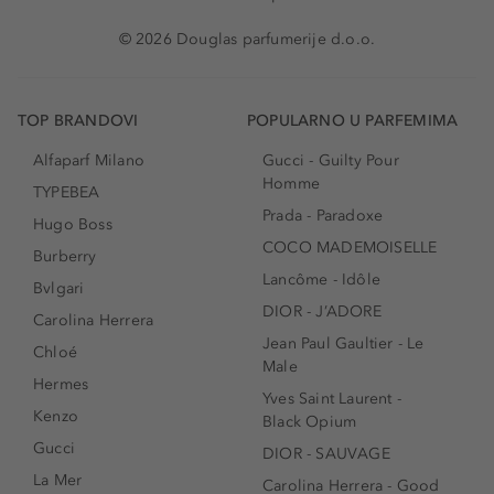
© 2026 Douglas parfumerije d.o.o.
TOP BRANDOVI
POPULARNO U PARFEMIMA
Alfaparf Milano
Gucci - Guilty Pour
Homme
TYPEBEA
Prada - Paradoxe
Hugo Boss
COCO MADEMOISELLE
Burberry
Lancôme - Idôle
Bvlgari
DIOR - J’ADORE
Carolina Herrera
Jean Paul Gaultier - Le
Chloé
Male
Hermes
Yves Saint Laurent -
Kenzo
Black Opium
Gucci
DIOR - SAUVAGE
La Mer
Carolina Herrera - Good