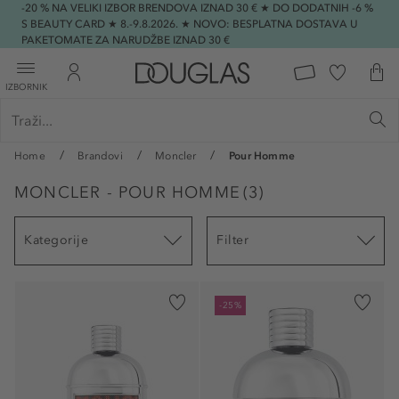
-20 % NA VELIKI IZBOR BRENDOVA IZNAD 30 € ★ DO DODATNIH -6 %
S BEAUTY CARD ★ 8.-9.8.2026. ★ NOVO: BESPLATNA DOSTAVA U
PAKETOMATE ZA NARUDŽBE IZNAD 30 €
IZBORNIK
Home
Brandovi
Moncler
Pour Homme
MONCLER - POUR HOMME
(
3
)
Kategorije
Filter
-25%