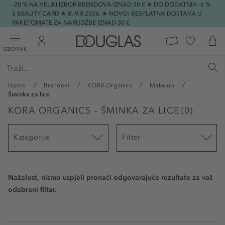
-20 % NA VELIKI IZBOR BRENDOVA IZNAD 30 € ★ DO DODATNIH -6 %
S BEAUTY CARD ★ 8.-9.8.2026. ★ NOVO: BESPLATNA DOSTAVA U
PAKETOMATE ZA NARUDŽBE IZNAD 30 €
IZBORNIK
Home
Brandovi
KORA Organics
Make up
Šminka za lice
KORA ORGANICS - ŠMINKA ZA LICE
(
0
)
Kategorije
Filter
Nažalost, nismo uspjeli pronaći odgovarajuće rezultate za vaš
odabrani filtar.