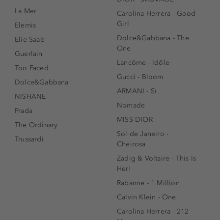
La Mer
Carolina Herrera - Good
Girl
Elemis
Dolce&Gabbana - The
Elie Saab
One
Guerlain
Lancôme - Idôle
Too Faced
Gucci - Bloom
Dolce&Gabbana
ARMANI - Sì
NISHANE
Nomade
Prada
MISS DIOR
The Ordinary
Sol de Janeiro -
Trussardi
Cheirosa
Zadig & Voltaire - This Is
Her!
Rabanne - 1 Million
Calvin Klein - One
Carolina Herrera - 212