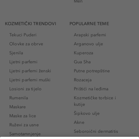
Men
KOZMETIČKI TRENDOVI
POPULARNE TEME
Tekuci Puderi
Arapski parfemi
Olovke za obrve
Arganovo ulje
Sjenila
Kuperoza
Ljetni parfemi
Gua Sha
Ljetni parfemi ženski
Putne potrepštine
Ljetni parfemi muški
Rozaceja
Losioni za tijelo
Prištići na leđima
Rumenila
Kozmetičke torbice i
kutije
Maskare
Šipkovo ulje
Maske za lice
Akne
Ruževi za usne
Seboroični dermatitis
Samotamnjenje