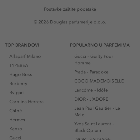
Postavke zaštite podataka
© 2026 Douglas parfumerije d.o.o.
TOP BRANDOVI
POPULARNO U PARFEMIMA
Alfaparf Milano
Gucci - Guilty Pour
Homme
TYPEBEA
Prada - Paradoxe
Hugo Boss
COCO MADEMOISELLE
Burberry
Lancôme - Idôle
Bvlgari
DIOR - J’ADORE
Carolina Herrera
Jean Paul Gaultier - Le
Chloé
Male
Hermes
Yves Saint Laurent -
Kenzo
Black Opium
Gucci
DIOR - SAUVAGE