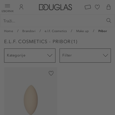
IZBORNIK
Home
Brandovi
e.l.f. Cosmetics
Make up
Pribor
E.L.F. COSMETICS - PRIBOR
(
1
)
Kategorije
Filter