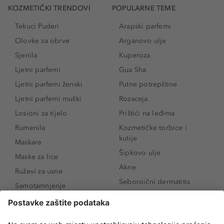
KOZMETIČKI TRENDOVI
POPULARNE TEME
Tekuci Puderi
Arapski parfemi
Olovke za obrve
Arganovo ulje
Sjenila
Kuperoza
Ljetni parfemi
Gua Sha
Ljetni parfemi ženski
Putne potrepštine
Ljetni parfemi muški
Rozaceja
Losioni za tijelo
Prištići na leđima
Rumenila
Kozmetičke torbice i
kutije
Maskare
Šipkovo ulje
Maske za lice
Akne
Ruževi za usne
Seboroični dermatitis
Samotamnjenje
Pigmentne mrlje
Puderi
Vrećice ispod očiju
Proizvodi za njegu lica