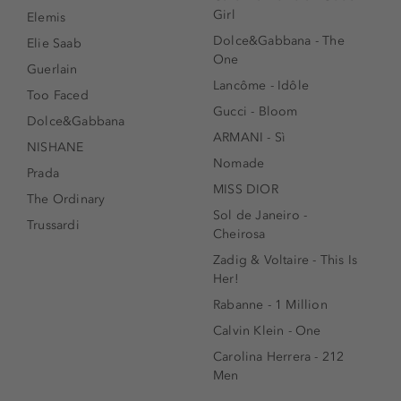
Girl
Elemis
Dolce&Gabbana - The
Elie Saab
One
Guerlain
Lancôme - Idôle
Too Faced
Gucci - Bloom
Dolce&Gabbana
ARMANI - Sì
NISHANE
Nomade
Prada
MISS DIOR
The Ordinary
Sol de Janeiro -
Trussardi
Cheirosa
Zadig & Voltaire - This Is
Her!
Rabanne - 1 Million
Calvin Klein - One
Carolina Herrera - 212
Men