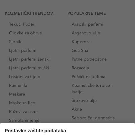
KOZMETIČKI TRENDOVI
POPULARNE TEME
Tekuci Puderi
Arapski parfemi
Olovke za obrve
Arganovo ulje
Sjenila
Kuperoza
Ljetni parfemi
Gua Sha
Ljetni parfemi ženski
Putne potrepštine
Ljetni parfemi muški
Rozaceja
Losioni za tijelo
Prištići na leđima
Rumenila
Kozmetičke torbice i
kutije
Maskare
Šipkovo ulje
Maske za lice
Akne
Ruževi za usne
Seboroični dermatitis
Samotamnjenje
Pigmentne mrlje
Puderi