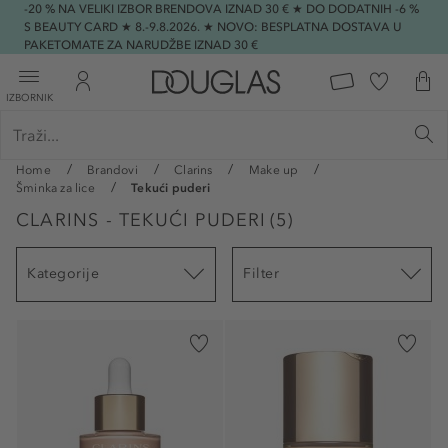
-20 % NA VELIKI IZBOR BRENDOVA IZNAD 30 € ★ DO DODATNIH -6 %
S BEAUTY CARD ★ 8.-9.8.2026. ★ NOVO: BESPLATNA DOSTAVA U
PAKETOMATE ZA NARUDŽBE IZNAD 30 €
IZBORNIK
Home
Brandovi
Clarins
Make up
Šminka za lice
Tekući puderi
CLARINS - TEKUĆI PUDERI
(
5
)
Kategorije
Filter