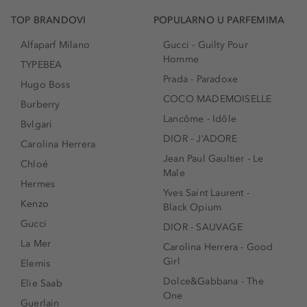
TOP BRANDOVI
POPULARNO U PARFEMIMA
Alfaparf Milano
Gucci - Guilty Pour
Homme
TYPEBEA
Prada - Paradoxe
Hugo Boss
COCO MADEMOISELLE
Burberry
Lancôme - Idôle
Bvlgari
DIOR - J’ADORE
Carolina Herrera
Jean Paul Gaultier - Le
Chloé
Male
Hermes
Yves Saint Laurent -
Kenzo
Black Opium
Gucci
DIOR - SAUVAGE
La Mer
Carolina Herrera - Good
Girl
Elemis
Dolce&Gabbana - The
Elie Saab
One
Guerlain