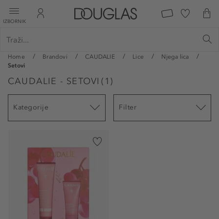
IZBORNIK
Home
Brandovi
CAUDALIE
Lice
Njega lica
Setovi
CAUDALIE - SETOVI
(
1
)
Kategorije
Filter