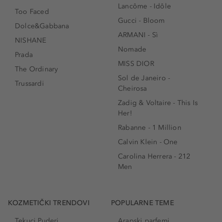
Lancôme - Idôle
Too Faced
Gucci - Bloom
Dolce&Gabbana
ARMANI - Sì
NISHANE
Nomade
Prada
MISS DIOR
The Ordinary
Sol de Janeiro -
Trussardi
Cheirosa
Zadig & Voltaire - This Is
Her!
Rabanne - 1 Million
Calvin Klein - One
Carolina Herrera - 212
Men
KOZMETIČKI TRENDOVI
POPULARNE TEME
Tekuci Puderi
Arapski parfemi