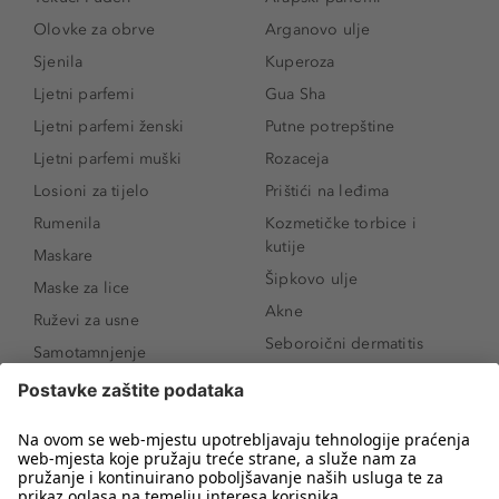
Olovke za obrve
Arganovo ulje
Sjenila
Kuperoza
Ljetni parfemi
Gua Sha
Ljetni parfemi ženski
Putne potrepštine
Ljetni parfemi muški
Rozaceja
Losioni za tijelo
Prištići na leđima
Rumenila
Kozmetičke torbice i
kutije
Maskare
Šipkovo ulje
Maske za lice
Akne
Ruževi za usne
Seboroični dermatitis
Samotamnjenje
Pigmentne mrlje
Puderi
Vrećice ispod očiju
Proizvodi za njegu lica
Novo
Proizvodi za obrve
Koji mi parfem
Sunce i zaštita
odgovara?