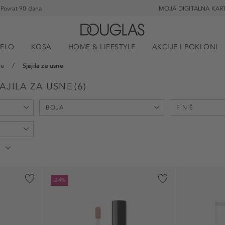
Povrat 90 dana
MOJA DIGITALNA KAR
JELO
KOSA
HOME & LIFESTYLE
AKCIJE I POKLONI
ne
Sjajila za usne
AJILA ZA USNE
(
6
)
BOJA
FINIŠ
prirodan (1)
sjajni (1)
-24%