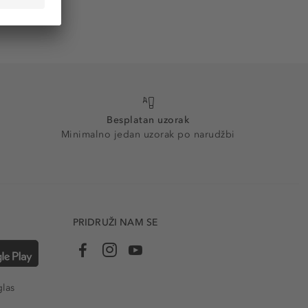
Besplatan uzorak
Minimalno jedan uzorak po narudžbi
PRIDRUŽI NAM SE
glas