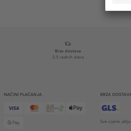
Brza dostava
2-5 radnih dana
NAČINI PLAĆANJA
BRZA DOSTAV
Sve cijene uklj