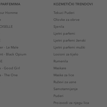
 PARFEMIMA
KOZMETIČKI TRENDOVI
 Pour Homme
Tekuci Puderi
e
Olovke za obrve
ISELLE
Sjenila
e
Ljetni parfemi
E
Ljetni parfemi ženski
er - Le Male
Ljetni parfemi muški
ent - Black Opium
Losioni za tijelo
GE
Rumenila
a - Good Girl
Maskare
 - The One
Maske za lice
e
Ruževi za usne
Samotamnjenje
Puderi
Proizvodi za njegu lica