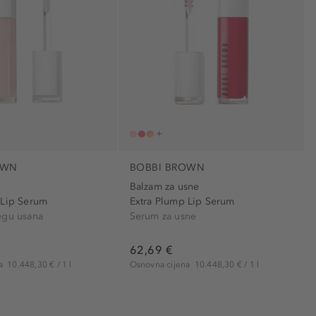
OWN
BOBBI BROWN
Balzam za usne
 Lip Serum
Extra Plump Lip Serum
egu usana
Serum za usne
62,69 €
na
10.448,30 € / 1 l
Osnovna cijena
10.448,30 € / 1 l