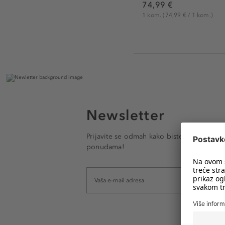
74,99 €
1 kom.
(74,99 € / 1 kom.)
Newsletter
Prijavite se odmah kako biste e-mailom pr
ponudama!