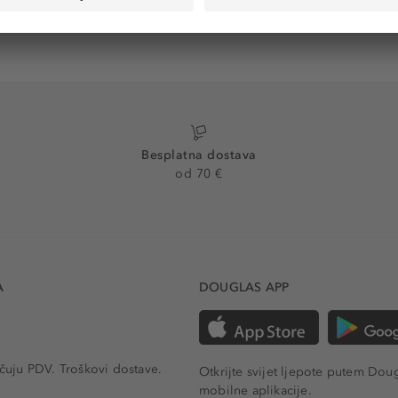
Besplatna dostava
od 70 €
A
DOUGLAS APP
učuju PDV.
Troškovi dostave.
Otkrijte svijet ljepote putem Dou
mobilne aplikacije.