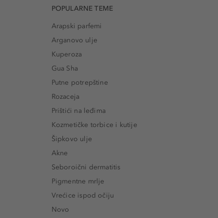
POPULARNE TEME
Arapski parfemi
Arganovo ulje
Kuperoza
Gua Sha
Putne potrepštine
Rozaceja
Prištići na leđima
Kozmetičke torbice i kutije
Šipkovo ulje
Akne
Seboroični dermatitis
Pigmentne mrlje
Vrećice ispod očiju
Novo