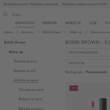
Besplatan uzorak / Besplatno zamatanje
Besplatna dostava iznad 70 EUR
BRANDOVI
PARFEMI
MAKE UP
LICE
TI
Home
Brandovi
Bobbi Brown
Make up
Šminka za us
BOBBI BROWN - SJ
Bobbi Brown
Make up
VRSTA PROIZVODA
Šminka za lice
SVOJSTVA
Šminka za oči
Sortiraj po
Sjajilo za usne (3)
Šminka za usne
Serum za njegu usana (1)
Hidratantni (3)
-24%
Serum za usne (1)
Olovke za usne
hranjivo (2)
Set (1)
Ruževi za usne
Njegujući (3)
uzdižući (1)
Balzam za usne