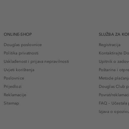
ONLINE-SHOP
SLUŽBA ZA KO
Douglas poslovnice
Registracija
Politika privatnosti
Kontaktirajte D
Usklađenost i prijava nepravilnosti
Upitnik o zadov
Uvjeti korištenja
Poštarina i otp
Poslovnice
Metode plaćanj
Prijedlozi
Douglas Club pr
Reklamacije
Povrat/reklamac
Sitemap
FAQ – Učestala 
Izjava o opoziv