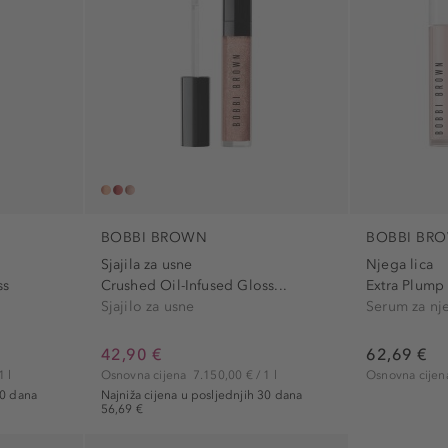
BOBBI BROWN
BOBBI BR
Sjajila za usne
Njega lica
ss
Crushed Oil-Infused Gloss...
Extra Plump
Sjajilo za usne
Serum za nj
42,90 €
62,69 €
1 l
Osnovna cijena
7.150,00 € / 1 l
Osnovna cije
30 dana
Najniža cijena u posljednjih 30 dana
56,69 €