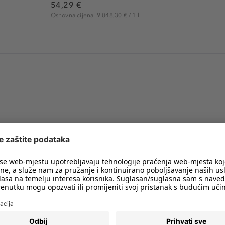
54,29 €
Osnovna cijena
9.048,30 € / 1 l
imali obavijesti o svim trendovima i
PRIJAVA