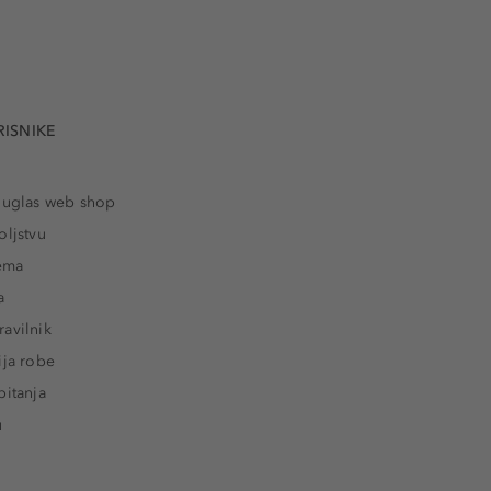
RISNIKE
ouglas web shop
oljstvu
rema
a
avilnik
ija robe
pitanja
u