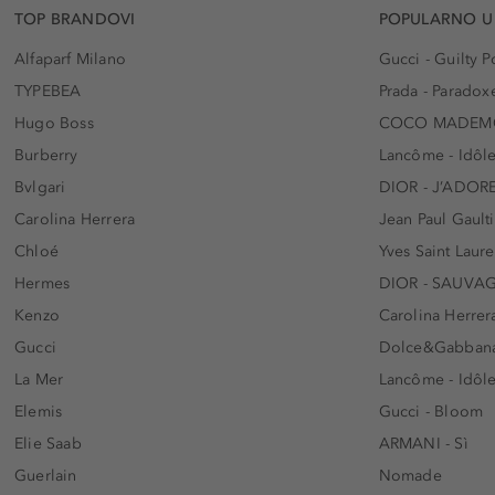
TOP BRANDOVI
POPULARNO U
Alfaparf Milano
Gucci - Guilty
TYPEBEA
Prada - Paradox
Hugo Boss
COCO MADEMO
Burberry
Lancôme - Idôl
Bvlgari
DIOR - J’ADOR
Carolina Herrera
Jean Paul Gaulti
Chloé
Yves Saint Laur
Hermes
DIOR - SAUVA
Kenzo
Carolina Herrer
Gucci
Dolce&Gabbana
La Mer
Lancôme - Idôl
Elemis
Gucci - Bloom
Elie Saab
ARMANI - Sì
Guerlain
Nomade