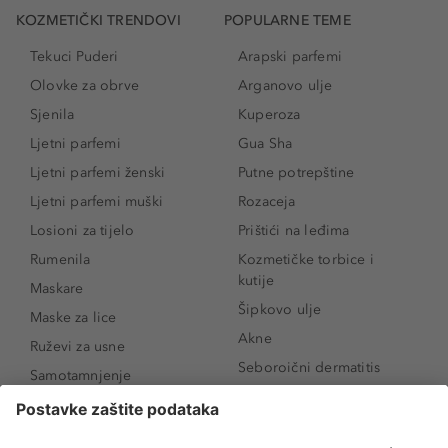
KOZMETIČKI TRENDOVI
POPULARNE TEME
Tekuci Puderi
Arapski parfemi
Olovke za obrve
Arganovo ulje
Sjenila
Kuperoza
Ljetni parfemi
Gua Sha
Ljetni parfemi ženski
Putne potrepštine
Ljetni parfemi muški
Rozaceja
Losioni za tijelo
Prištići na leđima
Rumenila
Kozmetičke torbice i
kutije
Maskare
Šipkovo ulje
Maske za lice
Akne
Ruževi za usne
Seboroični dermatitis
Samotamnjenje
Pigmentne mrlje
Puderi
Vrećice ispod očiju
Proizvodi za njegu lica