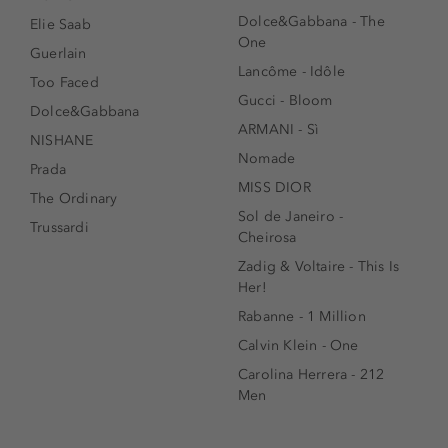
Dolce&Gabbana - The
Elie Saab
One
Guerlain
Lancôme - Idôle
Too Faced
Gucci - Bloom
Dolce&Gabbana
ARMANI - Sì
NISHANE
Nomade
Prada
MISS DIOR
The Ordinary
Sol de Janeiro -
Trussardi
Cheirosa
Zadig & Voltaire - This Is
Her!
Rabanne - 1 Million
Calvin Klein - One
Carolina Herrera - 212
Men