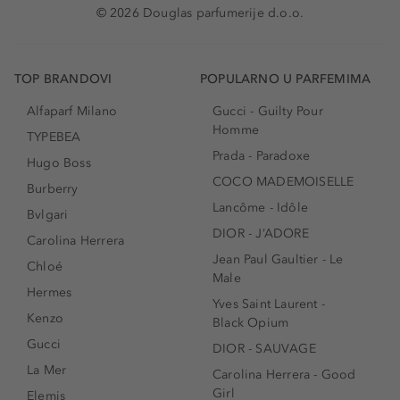
© 2026 Douglas parfumerije d.o.o.
TOP BRANDOVI
POPULARNO U PARFEMIMA
Alfaparf Milano
Gucci - Guilty Pour
Homme
TYPEBEA
Prada - Paradoxe
Hugo Boss
COCO MADEMOISELLE
Burberry
Lancôme - Idôle
Bvlgari
DIOR - J’ADORE
Carolina Herrera
Jean Paul Gaultier - Le
Chloé
Male
Hermes
Yves Saint Laurent -
Kenzo
Black Opium
Gucci
DIOR - SAUVAGE
La Mer
Carolina Herrera - Good
Girl
Elemis