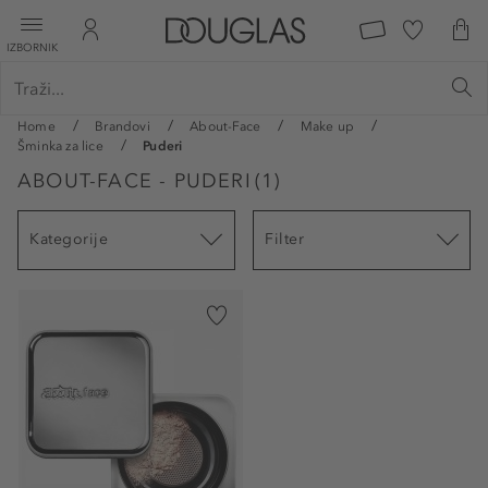
IZBORNIK
Home
Brandovi
About-Face
Make up
Šminka za lice
Puderi
ABOUT-FACE - PUDERI
(
1
)
Kategorije
Filter