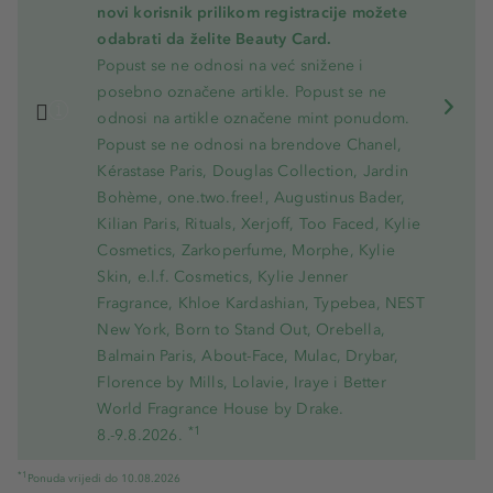
novi korisnik prilikom registracije možete
odabrati da želite Beauty Card.
Popust se ne odnosi na već snižene i
posebno označene artikle. Popust se ne
odnosi na artikle označene mint ponudom.
Popust se ne odnosi na brendove Chanel,
Kérastase Paris, Douglas Collection, Jardin
Bohème, one.two.free!, Augustinus Bader,
Kilian Paris, Rituals, Xerjoff, Too Faced, Kylie
Cosmetics, Zarkoperfume, Morphe, Kylie
Skin, e.l.f. Cosmetics, Kylie Jenner
Fragrance, Khloe Kardashian, Typebea, NEST
New York, Born to Stand Out, Orebella,
Balmain Paris, About-Face, Mulac, Drybar,
Florence by Mills, Lolavie, Iraye i Better
World Fragrance House by Drake.
*1
8.-9.8.2026.
*1
Ponuda vrijedi do 10.08.2026