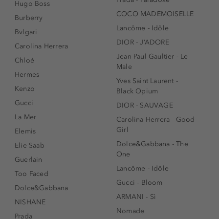
Hugo Boss
COCO MADEMOISELLE
Burberry
Lancôme - Idôle
Bvlgari
DIOR - J’ADORE
Carolina Herrera
Jean Paul Gaultier - Le
Chloé
Male
Hermes
Yves Saint Laurent -
Kenzo
Black Opium
Gucci
DIOR - SAUVAGE
La Mer
Carolina Herrera - Good
Girl
Elemis
Dolce&Gabbana - The
Elie Saab
One
Guerlain
Lancôme - Idôle
Too Faced
Gucci - Bloom
Dolce&Gabbana
ARMANI - Sì
NISHANE
Nomade
Prada