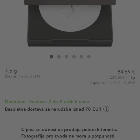
Yves Saint Laurent All Hours Hyper Finish Powder Translucent
All Hours Hyper Finish Powder Translucent
All Hours Hyper Finish Powder Translucent
All Hours Hyper Finish Powder Translucent
All Hours Hyper Finish Powder Transluce
All Hours Hyper Finish Powder Tran
7.5 g
84,69 €
Šifra artikla YSL68115
11.292,00 € / 1 kg
Cijena na 2.5.2025.: 80,59 €
Dostupno. Dostava: 2 do 5 radnih dana
Besplatna dostava za narudžbe iznad 70 EUR
Cijena se odnosi na prodaju putem Interneta.
Fotografija proizvoda ne mora u potpunosti