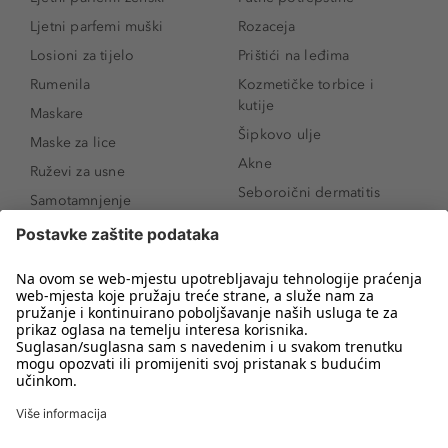
Ljetni parfemi muški
Rozaceja
Losioni za tijelo
Prištići na leđima
Rumenila
Kozmetičke torbice i
kutije
Maskare
Šipkovo ulje
Maske za lice
Akne
Ruževi za usne
Seboroični dermatitis
Samotamnjenje
Pigmentne mrlje
Puderi
Vrećice ispod očiju
Proizvodi za njegu lica
Novo
Proizvodi za obrve
Koji mi parfem
Sunce i zaštita
odgovara?
Serumi za lice
Kako našminkati oči da
Proizvodi za čišćenje lica
izgledaju veće
Bronzeri
Šminkanje spuštenih
kapaka
Anti-age serumi za lice