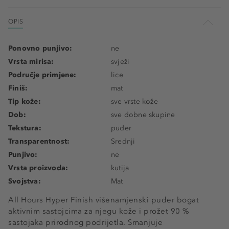
OPIS
Ponovno punjivo:
ne
Vrsta mirisa:
svježi
Područje primjene:
lice
Finiš:
mat
Tip kože:
sve vrste kože
Dob:
sve dobne skupine
Tekstura:
puder
Transparentnost:
Srednji
Punjivo:
ne
Vrsta proizvoda:
kutija
Svojstva:
Mat
All Hours Hyper Finish višenamjenski puder bogat
aktivnim sastojcima za njegu kože i prožet 90 %
sastojaka prirodnog podrijetla. Smanjuje