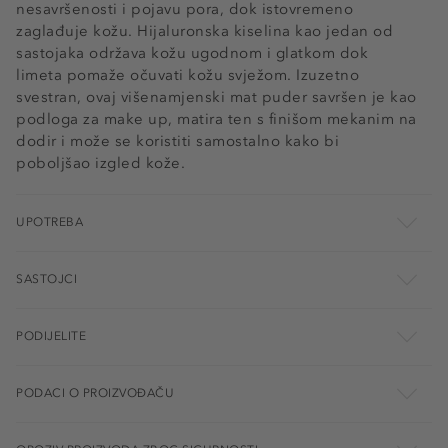
nesavršenosti i pojavu pora, dok istovremeno
zaglađuje kožu. Hijaluronska kiselina kao jedan od
sastojaka održava kožu ugodnom i glatkom dok
limeta pomaže očuvati kožu svježom. Izuzetno
svestran, ovaj višenamjenski mat puder savršen je kao
podloga za make up, matira ten s finišom mekanim na
dodir i može se koristiti samostalno kako bi
poboljšao izgled kože.
UPOTREBA
SASTOJCI
PODIJELITE
PODACI O PROIZVOĐAČU