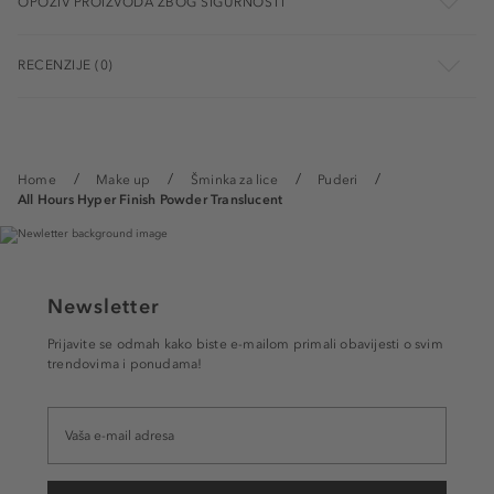
OPOZIV PROIZVODA ZBOG SIGURNOSTI
RECENZIJE (0)
Home
Make up
Šminka za lice
Puderi
All Hours Hyper Finish Powder Translucent
Newsletter
Prijavite se odmah kako biste e-mailom primali obavijesti o svim
trendovima i ponudama!