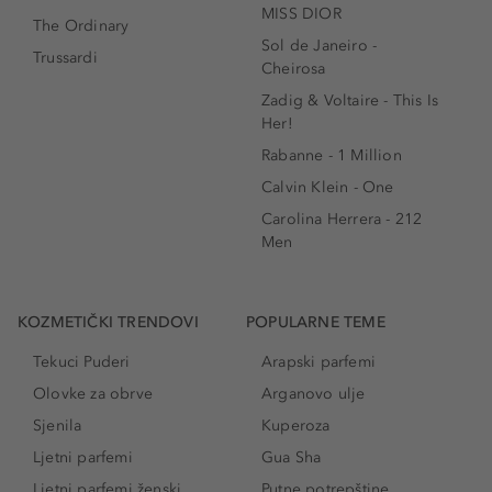
MISS DIOR
The Ordinary
Sol de Janeiro -
Trussardi
Cheirosa
Zadig & Voltaire - This Is
Her!
Rabanne - 1 Million
Calvin Klein - One
Carolina Herrera - 212
Men
KOZMETIČKI TRENDOVI
POPULARNE TEME
Tekuci Puderi
Arapski parfemi
Olovke za obrve
Arganovo ulje
Sjenila
Kuperoza
Ljetni parfemi
Gua Sha
Ljetni parfemi ženski
Putne potrepštine